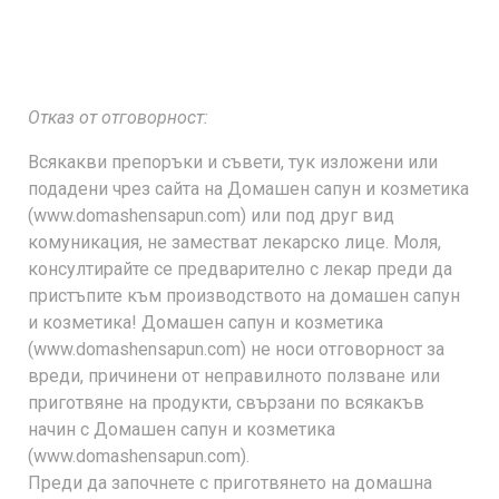
Отказ от отговорност:
Всякакви препоръки и съвети, тук изложени или
подадени чрез сайта на Домашен сапун и козметика
(www.domashensapun.com) или под друг вид
комуникация, не заместват лекарско лице. Моля,
консултирайте се предварително с лекар преди да
пристъпите към производството на домашен сапун
и козметика! Домашен сапун и козметика
(www.domashensapun.com) не носи отговорност за
вреди, причинени от неправилното ползване или
приготвяне на продукти, свързани по всякакъв
начин с Домашен сапун и козметика
(www.domashensapun.com).
Преди да започнете с приготвянето на домашна