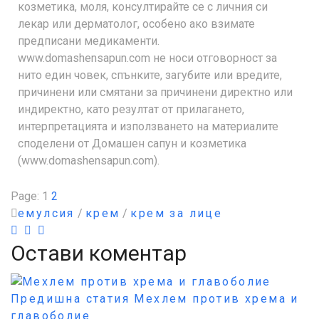
козметика, моля, консултирайте се с личния си
лекар или дерматолог, особено ако взимате
предписани медикаменти.
www.domashensapun.com не носи отговорност за
нито един човек, спънките, загубите или вредите,
причинени или смятани за причинени директно или
индиректно, като резултат от прилагането,
интерпретацията и използването на материалите
споделени от Домашен сапун и козметика
(www.domashensapun.com).
Page:
1
2
емулсия
/
крем
/
крем за лице
Остави коментар
Предишна статия
Мехлем против хрема и
главоболие