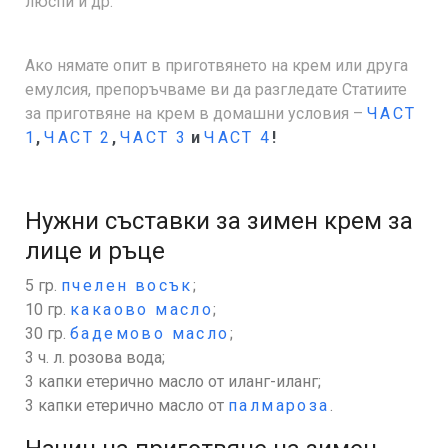
люспи и др.
Ако нямате опит в приготвянето на крем или друга
емулсия, препоръчваме ви да разгледате Статиите
за приготвяне на крем в домашни условия –
ЧАСТ
1
,
ЧАСТ 2
,
ЧАСТ 3
и
ЧАСТ 4
!
Нужни съставки за зимен крем за
лице и ръце
5 гр.
пчелен восък
;
10 гр.
какаово масло
;
30 гр.
бадемово масло
;
3 ч. л. розова вода;
3 капки етерично масло от иланг-иланг;
3 капки етерично масло от
палмароза
.