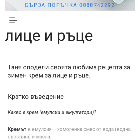
Рецепти
БЪРЗА ПОРЪЧКА 0888742292
Зимен крем за
лице и ръце
Таня сподели своята любима рецепта за
зимен крем за лице и ръце.
Кратко въведение
Какво е крем (емулсии и емулгатори)?
Кремът
е емулсия – хомогенна смес от вода (водна
съставка) и масла.