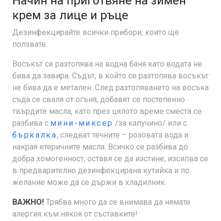
Начин на приготвяне на зимен
крем за лице и ръце
Дезинфекцирайте всички прибори, които ще
ползвате.
Восъкът се разтопява на водна баня като водата не
бива да завира. Съдът, в който се разтопява восъкът
не бива да е метален. След разтопяването на восъка
съда се сваля от огъня, добавят се постепенно
твърдите масла, като през цялото време сместа се
разбива с
мини-миксер
/за капучино/ или с
бъркалка
, следват течните – розовата вода и
накрая етеричните масла. Всичко се разбива до
добра хомогенност, оставя се да изстине, изсипва се
в предварително дезинфекцирана кутийка и по
желание може да се държи в хладилник.
ВАЖНО!
Трябва много да се внимава да нямате
алергия към някоя от съставките!