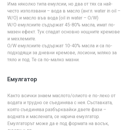
Има няколко типа емулсии, но два от тях са най-
често използвани – вода в масло (англ. water in oil –
W/O) и масло във вода (oil in water – O/W)
W/O емулсиите съдържат 45-80% масла, имат по-
мазен ефект. Тук спадат основно нощните кремове
и мехлемите.
O/W емулсиите съдържат 10-40% масла и са по-
подходящи за дневни кремове, лосиони, мляко за
тяло и под. Те са по-малко мазни.
Емулгатор
Както всички знаем маслото/олиото е по-леко от
водата и трудно се съединява с нея. Съставката,
която съединява разбърквайки двете фази –
водната и маслената, се нарича емулгатор.
Емулгаторът може да е под формата на восък,