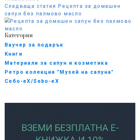
Следваща статия
Рецепта за домашен
сапун без палмово масло
Категории
Ваучер за подарък
Книги
Материали за сапун и козметика
Ретро колекция "Музей на сапуна"
Себо-еХ/Sebo-eX
ВЗЕМИ БЕЗПЛАТНА Е-
КНИЖКА И 10%