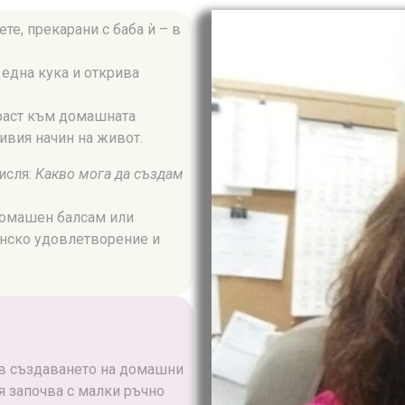
те, прекарани с баба ѝ – в
 една кука и открива
раст към домашната
ивия начин на живот.
исля:
Какво мога да създам
домашен балсам или
тинско удовлетворение и
 в създаването на домашни
я започва с малки ръчно