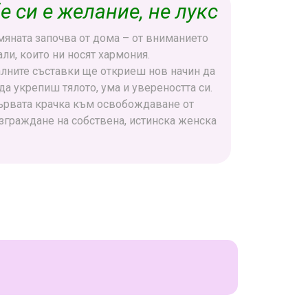
е си е желание, не лукс
омяната започва от дома – от вниманието
ли, които ни носят хармония.
алните съставки ще откриеш нов начин да
да укрепиш тялото, ума и увереността си.
ървата крачка към освобождаване от
зграждане на собствена, истинска женска