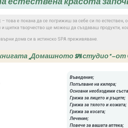
а естествена красота започ
– това е покана да се погрижиш за себе си по естествен, 
и и щипка творчество ще можеш да създаваш продукти, кои
евърни дома си в истинско SPA преживяване.
игата „Домашното SPA студио“ – о
Въведение;
Попълване на килера;
Основни необходими съста
Грижа за лицето и ръцете;
Грижа за тялото и кожата;
Грижа за косата;
Лечение;
Повече за вашата аптека;