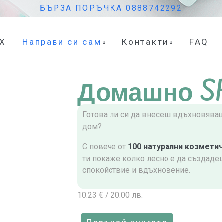
БЪРЗА ПОРЪЧКА 0888742292
eX
Направи си сам
Контакти
FAQ
Домашно S
Готова ли си да внесеш вдъхновяващ
дом?
С повече от
100 натурални козметич
ти покаже колко лесно е да създадеш
спокойствие и вдъхновение.
10.23 € /
20.00
лв.