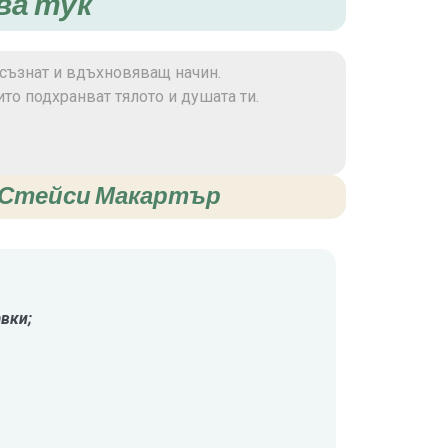
ва тук
осъзнат и вдъхновяващ начин.
то подхранват тялото и душата ти.
т Стейси Макартър
вки;