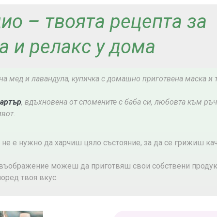
ио – твоята рецепта за
а и релакс у дома
на мед и лавандула, купичка с домашно приготвена маска и т
картър
, вдъхновена от спомените с баба си, любовта към ръч
вот.
е не е нужно да харчиш цяло състояние, за да се грижиш ка
о въображение можеш да приготвяш свои собствени продук
оред твоя вкус.