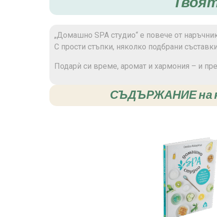
Твоят
„Домашно SPA студио“ е повече от наръчник 
С прости стъпки, няколко подбрани съставк
Подарѝ си време, аромат и хармония – и пр
СЪДЪРЖАНИЕ на кн