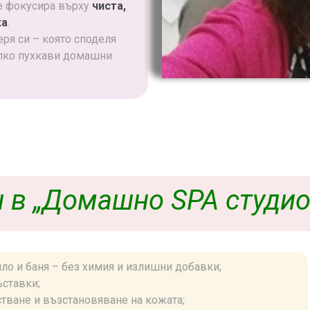
се фокусира върху
чиста,
ка
.
ря си – която споделя
олко пухкави домашни
 в „Домашно SPA студио
тяло и баня – без химия и излишни добавки;
ъставки;
тване и възстановяване на кожата;