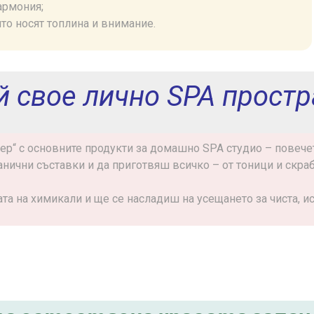
армония;
то носят топлина и внимание.
й свое лично SPA простр
р“ с основните продукти за домашно SPA студио – повечето
нични съставки и да приготвяш всичко – от тоници и скра
а на химикали и ще се насладиш на усещането за чиста, ис