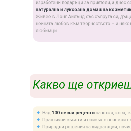
изработени подаръци за приятели, а днес 
натурална и луксозна домашна козмети
Живее в Лонг Айлънд със съпруга си, дъще
нейната любов към творчеството – и няк
любимци.
Какво ще откриеш
Над
100 лесни рецепти
за кожа, коса, 
Практични съвети и списък с основни с
Природни решения за хидратация, почис