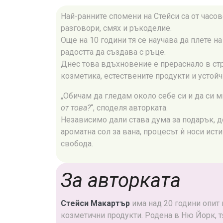
Най-ранните спомени на Стейси са от часове
разговори, смях и ръкоделие.
Още на 10 години тя се научава да плете на
радостта да създава с ръце.
Днес това вдъхновение е прераснало в ст
козметика, естествените продукти и устойч
„Обичам да гледам около себе си и да си м
от това?
“, споделя авторката.
Независимо дали става дума за подарък, 
ароматна сол за вана, процесът ѝ носи ис
свобода.
За авторката
Стейси Макартър
има над 20 години опит
козметични продукти. Родена в Ню Йорк, т