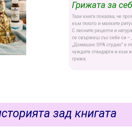
Грижата за себ
Тази книга показва, че пр
към тялото и малките ритуа
С лесните рецепти и натур
се свържеш със себе си – 
„Домашно SPA студио“ е п
чуждите стандарти и към и
грижа.
историята зад книгата