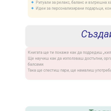
Ритуали за релакс, баланс и вътрешна х
Идеи за персонализирани подаръци, кои
Създа
Книгата ще ти покаже как да подредиш „киле
Ще научиш как да използваш достъпни, орга
балсами.
Така ще спестиш пари, ще намалиш употребат