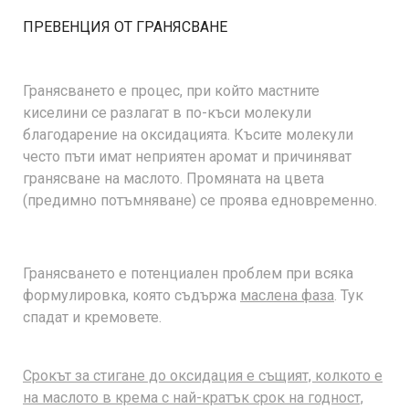
ПРЕВЕНЦИЯ ОТ ГРАНЯСВАНЕ
Гранясването е процес, при който мастните
киселини се разлагат в по-къси молекули
благодарение на оксидацията. Късите молекули
често пъти имат неприятен аромат и причиняват
гранясване на маслото. Промяната на цвета
(предимно потъмняване) се проява едновременно.
Гранясването е потенциален проблем при всяка
формулировка, която съдържа
маслена фаза
. Тук
спадат и кремовете.
Срокът за стигане до оксидация е същият, колкото е
на маслото в крема с най-кратък срок на годност,