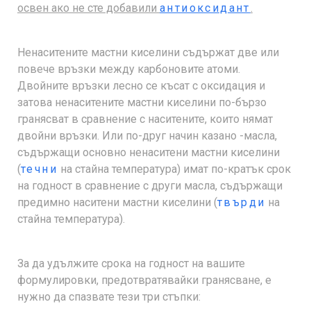
освен ако не сте добавили
антиоксидант
.
Ненаситените мастни киселини съдържат две или
повече връзки между карбоновите атоми.
Двойните връзки лесно се късат с оксидация и
затова ненаситените мастни киселини по-бързо
гранясват в сравнение с наситените, които нямат
двойни връзки. Или по-друг начин казано -масла,
съдържащи основно ненаситени мастни киселини
(
течни
на стайна температура) имат по-кратък срок
на годност в сравнение с други масла, съдържащи
предимно наситени мастни киселини (
твърди
на
стайна температура).
За да удължите срока на годност на вашите
формулировки, предотвратявайки гранясване, е
нужно да спазвате тези три стъпки: