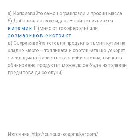
а) Използвайте само негранясали и пресни масла
б) Добавете антиоксидант – най-типичните са
витамин
Е (микс от токофероли) или
розмаринов екстракт
в) Съхранявайте готовия продукт в тъмни кутии на
хладно място – топлината и светлината ще ускорят
оксидацията (тази стъпка е избирателна, тъй като
обикновено продуктът може да се бъде използван
преди това да се случи).
Източник: http://curious-soapmaker.com/