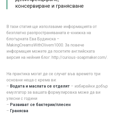
консервиране и гранясване
В тази статия ще използваме информацията от
безплатно разпространяваната е-книжка на
блогърката Ева Будинска –
MakingCreamsWithOlivem1000. За повече
информация можете да посетите английската
версия на нейния блог: http://curious-soapmaker.com/.
На практика могат де се случат във времето три
основни неща с крема ви:
–
Водата и маслата се отделят
– избирайки добър
емулгатор за вашата формулировка може да ви
улесни с години
–
Развиват се бактерии/плесен
–
Гранясва