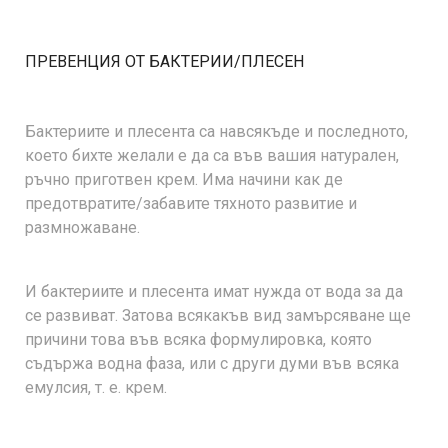
ПРЕВЕНЦИЯ ОТ БАКТЕРИИ/ПЛЕСЕН
Бактериите и плесента са навсякъде и последното,
което бихте желали е да са във вашия натурален,
ръчно приготвен крем. Има начини как де
предотвратите/забавите тяхното развитие и
размножаване.
И бактериите и плесента имат нужда от вода за да
се развиват. Затова всякакъв вид замърсяване ще
причини това във всяка формулировка, която
съдържа водна фаза, или с други думи във всяка
емулсия, т. е. крем.