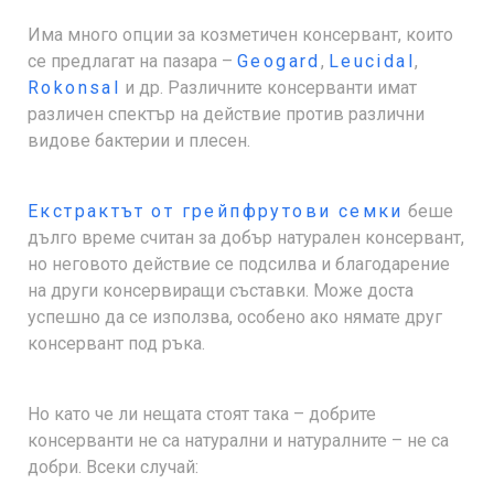
Има много опции за козметичен консервант, които
се предлагат на пазара –
Geogard
,
Leucidal
,
Rokonsal
и др. Различните консерванти имат
различен спектър на действие против различни
видове бактерии и плесен.
Екстрактът от грейпфрутови семки
беше
дълго време считан за добър натурален консервант,
но неговото действие се подсилва и благодарение
на други консервиращи съставки. Може доста
успешно да се използва, особено ако нямате друг
консервант под ръка.
Но като че ли нещата стоят така – добрите
консерванти не са натурални и натуралните – не са
добри. Всеки случай: