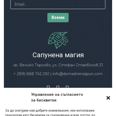
Сапунена магия
гр. Велико Търново, ул. Стефан Стамболов 31
+ (359) 888 742 292
|
info@domashensapun.com
Управление на съгласието
за бисквитки
Заплащане и доставка
За да осигурим най-добрите изживявания, ние използваме
Условия за ползване
технологии като бисквитки за съхраняване и/или достъп до