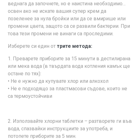
веднага да започнете, но е наистина необходимо…
освен ако не искате вашия супер крем да
позеленее за нула бройки или да се вмирише или
промени цвета, защото са се развили бактерии. При
това тези промени не винаги са проследими.
Изберете си един от
трите метода:
1. Преварете приборите за 15 минути в дестилирана
или мека вода (в твърдата вода котления камък ще
остане по тях):
• Не е нужно да купувате хлор или алкохол
• Не е подходящо за пластмасови съдове, които не
са термоустойчиви
2. Използвайте хлорни таблетки – разтворете ги във
вода, спазвайки инструкциите за употреба, и
потопете приборите за 5 мин.