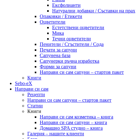
Ексфолианти
Натурални добавки / Съставки на прах
Опаковки / Етикети
Оцветители
Естетствени оцветители
Мика
Течни оцветители
Пенители / Сгъстители / Сода
Печати за сапуни
Сапунена база
Сапунерки ръчна изработка
Форми за сапуни
Направи си сам сапуни – стартов пакет
Книги
Sebo-eX
Направи си сам
Рецепти
Направи си сам сапуни – стартов пакет
Статии
Книги
Направи си сам козметика – книга
Направи си сам сапуни – книга
Домашно SPA студио – книга
Галерия – нашите клиенти