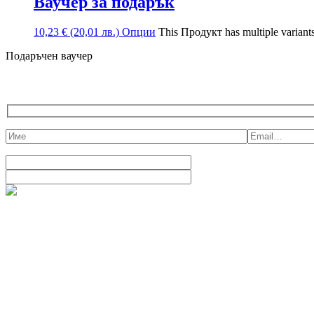
Ваучер за подарък
10,23
€
(20,01 лв.)
Опции
This Продукт has multiple varian
Подаръчен ваучер
ВЗЕМИ БЕЗПЛАТНА Е-КНИЖКА И 10% ОТСТ
Сапунена магия
гр. Велико Търново, ул. Стефан Стамболов 31
+ (359) 888 742 292
|
info@domashensapun.com
Menu