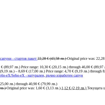
сапуни - стартов пакет
22,28
€
(43,58 лв.)
Original price was: 22,28
0
€
(89,97 лв.)
Price range: 10,30 € (20,15 лв.) through 46,00 € (89,97 
(9,19 лв.)
–
8,69
€
(17,00 лв.)
Price range: 4,70 € (9,19 лв.) through 8
ебо-еХ/Sebo-eX - натурален, ръчно изработен сапун
(25,00 лв.) through 40,90 € (79,99 лв.)
лв.)
Original price was: 1,60 € (3,13 лв.).
1,12
€
(2,19 лв.)
Текущата це