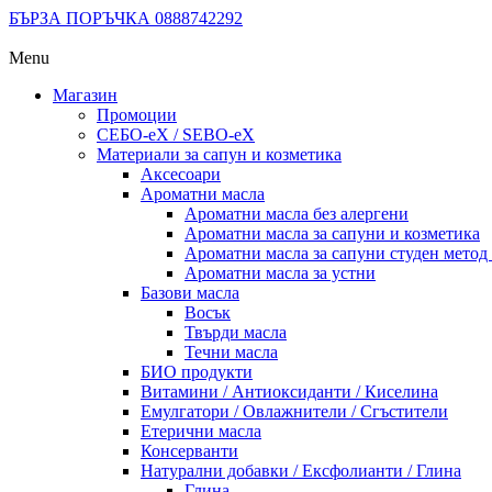
БЪРЗА ПОРЪЧКА 0888742292
Menu
Магазин
Промоции
СЕБО-еХ / SEBO-eX
Материали за сапун и козметика
Аксесоари
Ароматни масла
Ароматни масла без алергени
Ароматни масла за сапуни и козметика
Ароматни масла за сапуни студен метод (
Ароматни масла за устни
Базови масла
Восък
Твърди масла
Течни масла
БИО продукти
Витамини / Антиоксиданти / Киселина
Емулгатори / Овлажнители / Сгъстители
Етерични масла
Консерванти
Натурални добавки / Ексфолианти / Глина
Глина