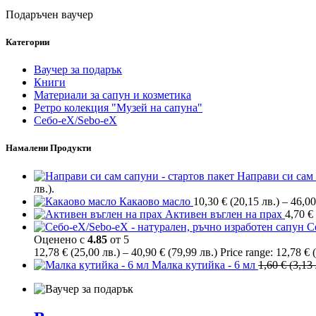
Подаръчен ваучер
Категории
Ваучер за подарък
Книги
Материали за сапун и козметика
Ретро колекция "Музей на сапуна"
Себо-еХ/Sebo-eX
Намалени Продукти
Направи си сам 
лв.).
Какаово масло
10,30
€
(20,15 лв.)
–
46,0
Активен въглен на прах
4,70
€
С
Оценено с
4.85
от 5
12,78
€
(25,00 лв.)
–
40,90
€
(79,99 лв.)
Price range: 12,78 € 
Малка кутийка - 6 мл
1,60
€
(3,13 