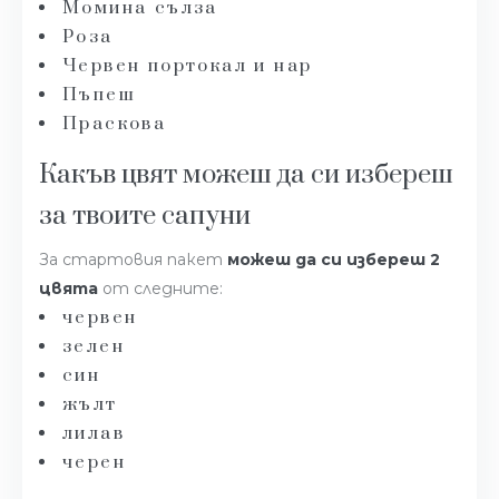
Момина сълза
Роза
Червен портокал и нар
Пъпеш
Праскова
Какъв цвят можеш да си избереш
за твоите сапуни
За стартовия пакет
можеш да си избереш 2
цвята
от следните:
червен
зелен
син
жълт
лилав
черен