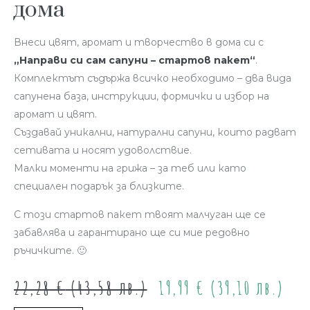
дома
Внеси цвят, аромат и творчество в дома си с
„Направи си сам сапуни – стартов пакет“
.
Комплектът съдържа всичко необходимо – два вида
сапунена база, инструкции, формички и избор на
аромат и цвят.
Създавай уникални, натурални сапуни, които радват
сетивата и носят удоволствие.
Малки моменти на грижа – за теб или като
специален подарък за близките.
С този стартов пакет твоят малчуган ще се
забавлява и гарантирано ще си мие редовно
ръчичките. 🙂
22,28
€
(43,58 лв.)
19,99
€
(39,10 лв.)