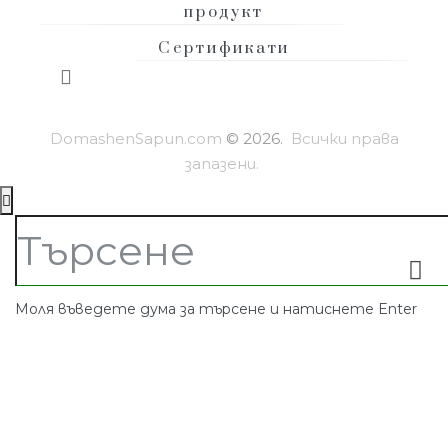
продукт
Сертификати
DomashenSapun.com
© 2026.
Всички права
запазени.
Моля въведете дума за търсене и натиснете Enter