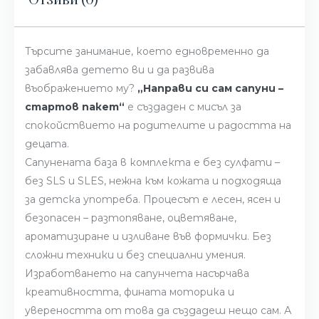
Отзиви (0)
Търсите занимание, което едновременно да
забавлява детето ви и да развива
въображението му?
„Направи си сам сапуни –
стартов пакет“
е създаден с мисъл за
спокойствието на родителите и радостта на
децата.
Сапунената база в комплекта е без сулфати –
без SLS и SLES, нежна към кожата и подходяща
за детска употреба. Процесът е лесен, ясен и
безопасен – разтопяване, оцветяване,
ароматизиране и изливане във формички. Без
сложни техники и без специални умения.
Изработването на сапунчета насърчава
креативността, фината моторика и
увереността от това да създадеш нещо сам. А