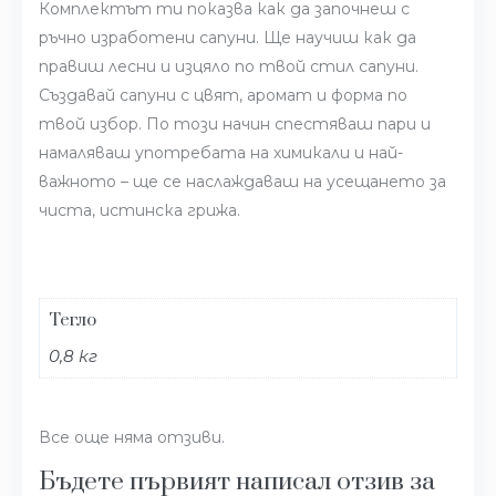
Комплектът ти показва как да започнеш с
ръчно изработени сапуни. Ще научиш как да
правиш лесни и изцяло по твой стил сапуни.
Създавай сапуни с цвят, аромат и форма по
твой избор. По този начин спестяваш пари и
намаляваш употребата на химикали и най-
важното – ще се наслаждаваш на усещането за
чиста, истинска грижа.
Тегло
0,8 кг
Все още няма отзиви.
Бъдете първият написал отзив за