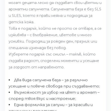
могат децата лесно да създават свои цветни и
ароматни сапунчета. Сапунената база е без SLS
и SLES, което я прави нежна и подходяща за
детска кожа.
Това е подарък, който не просто се отваря, а се
изживява – с въображение, цветове и много
усмивки. Подходящ за рожден ден, празник или
специална изненада без повод.
Изберете подарък със смисъл – такъв, който
създава радост, споделени моменти и усещане
за гордост от направеното.
Два вида сапунена база – за различно
усещане и повече свобода при създаването;
Възможност за избор на цвят и аромат –
според твоя вкус и настроение;
Една формичка за сапуни – за красиви и
оригинални резултати;