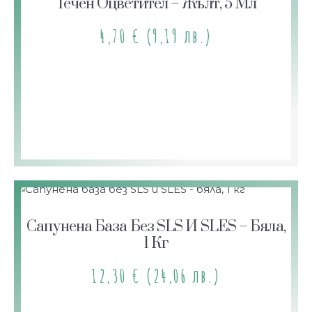
Течен Оцветител – Жълт, 5 Мл
4,70
€
(9,19 лв.)
Сапунена База Без SLS И SLES – Бяла,
1 Кг
12,30
€
(24,06 лв.)