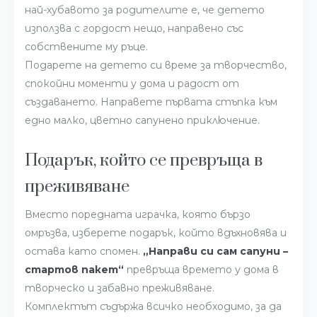
най-хубавото за родителите е, че детето
използва с гордост нещо, направено със
собствените му ръце.
Подарете на детето си време за творчество,
спокойни моменти у дома и радост от
създаването. Направете първата стъпка към
едно малко, цветно сапунено приключение.
Подарък, който се превръща в
преживяване
Вместо поредната играчка, която бързо
омръзва, изберете подарък, който вдъхновява и
остава като спомен.
„Направи си сам сапуни –
стартов пакет“
превръща времето у дома в
творческо и забавно преживяване.
Комплектът съдържа всичко необходимо, за да