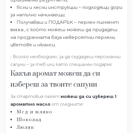
Ясни и лесни инструкции – подходящи дори
за напълно начинаещи;
Получаваш и ПОДАРЪК – перлен пигмент
мика
, с който можеш можеш да придадеш
на прозрачната база невероятни перлени
цветове и нюанси.
• Всичко необходимо, за да създадеш персонални
сапуни – за теб или като специален подарък.
Какъв аромат можеш да си
избереш за твоите сапуни
За стартовия пакет
можеш да си избереш 1
ароматно масло
от следните:
Мед и мляко
Шоколад
Люляк