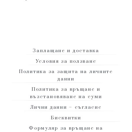
гр. Велико Търново, ул. Стефан Стамболов 31
+ (359) 888 742 292
|
info@domashensapun.com
Заплащане и доставка
Условия за ползване
Политика за защита на личните
данни
Политика за връщане и
възстановяване на суми
Лични данни – съгласие
Бисквитки
Формуляр за връщане на