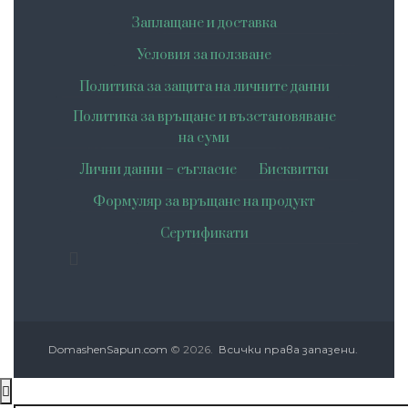
Заплащане и доставка
Условия за ползване
Политика за защита на личните данни
Политика за връщане и възстановяване
на суми
Лични данни – съгласие
Бисквитки
Формуляр за връщане на продукт
Сертификати
DomashenSapun.com
© 2026.
Всички права запазени.