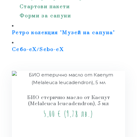
Стартови пакети
Форми за сапуни
Ретро колекция "Музей на сапуна"
Себо-еХ/Sebo-eX
БИО етерично масло от Каепут
(Melaleuca leucadendron), 5 мл
5,00
€
(9,78 лв.)
Още