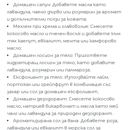
Домашен сапун: Добавете масла като
лавандула, чаено дърво или розмарин за аромат
и допълнителни ползи за кожата;
Мехлем при хрема и главоболие: Смесете
кокосово масло и пчелен восък и добавете към
тях каепут, евкалипт, мента или камфорово
масло;
Домашен лосион за тяло: Пригответе
хидратиращ лосион за тяло, като добавите
лавандула, розмарин или палмароза;
Ексфолиант за тяло: Използвайте лайм,
портокал или грейпфрут в комбинация със
захар или сол за домашен ексфолиант;
Домашен дезодорант: Смесете кокосово
масло, натриев бикарбонат и масла като мей
чанг или лавандула за природен дезодорант.
Ароматизирана сол за вана: Добавете роза,
лавандула или евкалипт в морска сол за