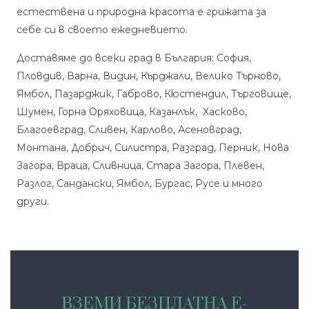
естествена и природна красота е грижата за
себе си в своето ежедневието.
Доставяме до всеки град в България: София,
Пловдив, Варна, Видин, Кърджали, Велико Търново,
Ямбол, Пазарджик, Габрово, Кюстендил, Търговище,
Шумен, Горна Оряховица, Казанлък, Хасково,
Благоевград, Сливен, Карлово, Асеновград,
Монтана, Добрич, Силистра, Разград, Перник, Нова
Загора, Враца, Сливница, Стара Загора, Плевен,
Разлог, Сандански, Ямбол, Бургас, Русе и много
други.
ВЗЕМИ БЕЗПЛАТНА Е-