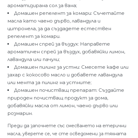
ароматизирана сол за вана;
Домашен репелент за комари: Съчетайте
масла като чаено дърво, лавандула и
цитронела, за да създадете естествен
репелент за комари.
Домашен спрей за въздух: Направете
ароматичен спрей за въздух, добавяйки лимон,
лавандула или пачули;
Домашен пилинг за устни: Смесете кафе или
захар с кокосово масло и добавете лавандула
или мента за пилинг на устните;
Домашен почистващ препарат: Създайте
природен почистващ продукт за дома,
добавяйки масла от лимон, чаено дърво или
розмарин.
Преди да започнете със смесването на етерични
масла, уверете се, че сте осведомени за тяхната