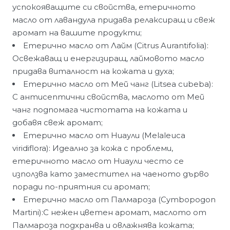
успокояващите си свойства, етеричното
масло от лавандула придава релаксиращ и свеж
аромат на вашите продукти;
Етерично масло от Лайм (Citrus Aurantifolia):
Освежаващ и енергизиращ, лаймовото масло
придава виталност на кожата и духа;
Етерично масло от Мей чанг (Litsea cubeba):
С антисептични свойства, маслото от Мей
чанг подпомага чистотата на кожата и
добавя свеж аромат;
Етерично масло от Ниаули (Melaleuca
viridiflora): Идеално за кожа с проблеми,
етеричното масло от Ниаули често се
използва като заместител на чаеното дърво
поради по-приятния си аромат;
Етерично масло от Палмароза (Cymbopogon
Martini):С нежен цветен аромат, маслото от
Палмароза подхранва и овлажнява кожата;