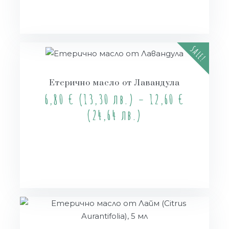
SALE!
Етерично масло от Лавандула
6,80
€
(13,30 лв.)
–
12,60
€
(24,64 лв.)
Опции