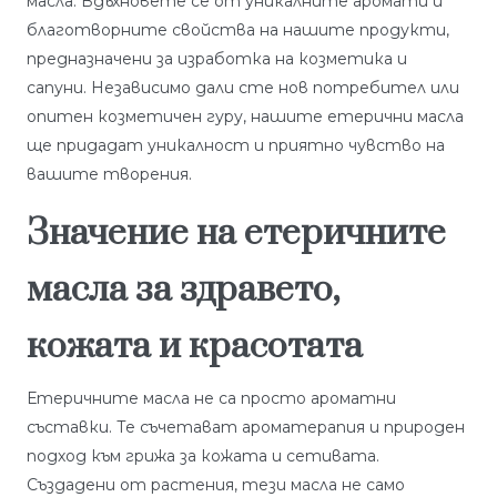
масла. Вдъхновете се от уникалните аромати и
благотворните свойства на нашите продукти,
предназначени за изработка на козметика и
сапуни. Независимо дали сте нов потребител или
опитен козметичен гуру, нашите етерични масла
ще придадат уникалност и приятно чувство на
вашите творения.
Значение на етеричните
масла за здравето,
кожата и красотата
Етеричните масла не са просто ароматни
съставки. Те съчетават ароматерапия и природен
подход към грижа за кожата и сетивата.
Създадени от растения, тези масла не само