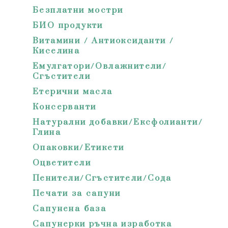
Безплатни мостри
БИО продукти
Витамини / Антиоксиданти /
Киселина
Емулгатори/Овлажнители/
Сгъстители
Етерични масла
Консерванти
Натурални добавки/Ексфолианти/
Глина
Опаковки/Етикети
Оцветители
Пенители/Сгъстители/Сода
Печати за сапуни
Сапунена базa
Сапунерки ръчна изработка