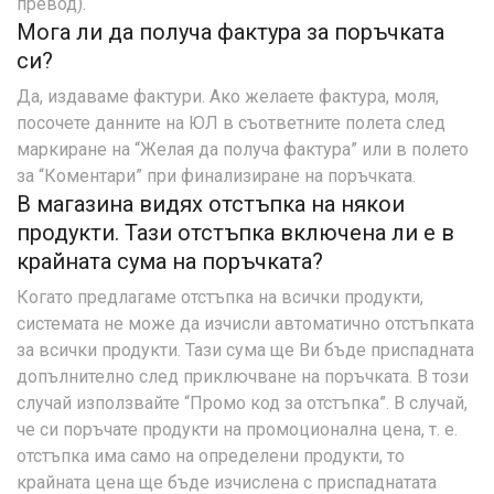
превод).
Мога ли да получа фактура за поръчката
си?
Да, издаваме фактури. Ако желаете фактура, моля,
посочете данните на ЮЛ в съответните полета след
маркиране на “Желая да получа фактура” или в полето
за “Коментари” при финализиране на поръчката.
В магазина видях отстъпка на някои
продукти. Тази отстъпка включена ли е в
крайната сума на поръчката?
Когато предлагаме отстъпка на всички продукти,
системата не може да изчисли автоматично отстъпката
за всички продукти. Тази сума ще Ви бъде приспадната
допълнително след приключване на поръчката. В този
случай използвайте “Промо код за отстъпка”. В случай,
че си поръчате продукти на промоционална цена, т. е.
отстъпка има само на определени продукти, то
крайната цена ще бъде изчислена с приспаднатата