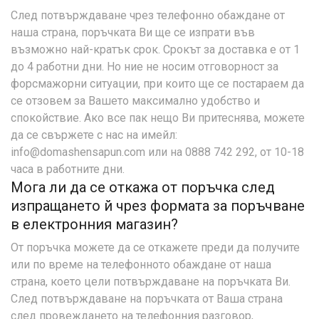
След потвърждаване чрез телефонно обаждане от
наша страна, поръчката Ви ще се изпрати във
възможно най-кратък срок. Срокът за доставка е от 1
до 4 работни дни. Но ние не носим отговорност за
форсмажорни ситуации, при които ще се постараем да
се отзовем за Вашето максимално удобство и
спокойствие. Ако все пак нещо Ви притеснява, можете
да се свържете с нас на имейл:
info@domashensapun.com или на 0888 742 292, от 10-18
часа в работните дни.
Мога ли да се откажа от поръчка след
изпращането й чрез формата за поръчване
в електронния магазин?
От поръчка можете да се откажете преди да получите
или по време на телефонното обаждане от наша
страна, което цели потвърждаване на поръчката Ви.
След потвърждаване на поръчката от Ваша страна
след провеждането на телефонния разговор,