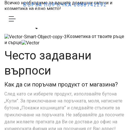
Всичко необходимо за вашите домашни сапуни и
БЪРЗА ПОРЪЧКА 0888742292
козметика на едно място!
F.A.Q.
Козметика от твоите ръце
и сърце
Често задавани
върпоси
Как да си поръчам продукт от магазина?
След като си изберете продукт, използвайте бутона
„Купи”. За приключване на поръчката, моля, натиснете
бутона „Покажи кошницата” и следвайте стъпките за
приключване на поръчката. Не забравяйте да посочите
дали желаете пратката да Ви се достави до офис на
куриерската фирма или на посочения от Вас адрес!