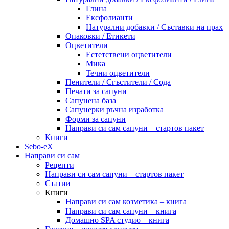
Глина
Ексфолианти
Натурални добавки / Съставки на прах
Опаковки / Етикети
Оцветители
Естетствени оцветители
Мика
Течни оцветители
Пенители / Сгъстители / Сода
Печати за сапуни
Сапунена база
Сапунерки ръчна изработка
Форми за сапуни
Направи си сам сапуни – стартов пакет
Книги
Sebo-eX
Направи си сам
Рецепти
Направи си сам сапуни – стартов пакет
Статии
Книги
Направи си сам козметика – книга
Направи си сам сапуни – книга
Домашно SPA студио – книга