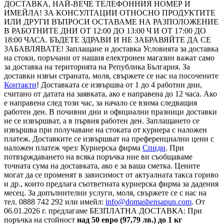
ДОСТАВКА, НАЙ-ВЕЧЕ ТЕЛЕФОННИЯ НОМЕР И
ИМЕЙЛА! ЗА КОНСУЛТАЦИИ ОТНОСНО ПРОДУКТИТЕ
ИЛИ ДРУГИ ВЪПРОСИ ОСТАВАМЕ НА РАЗПОЛОЖЕНИЕ
В РАБОТНИТЕ ДНИ ОТ 12:00 ДО 13:00 Ч И ОТ 17:00 ДО
18:00 ЧАСА. БЪДЕТЕ ЗДРАВИ И НЕ ЗАБРАВЯЙТЕ ДА СЕ
ЗАБАВЛЯВАТЕ! Заплащане и доставка Условията за доставка
на стоки, поръчани от нашия електронен магазин важат само
за доставка на територията на Република България. За
доставки извън страната, моля, свържете се нас на посочените
Контакти
! Доставката се извършва от 1 до 4 работни дни,
считано от датата на заявката, ако е направена до 12 часа. Ако
е направена след този час, за начало се взима следващия
работен ден. В почивни дни и официални празници доставки
не се извършват, а в първия работен ден. Заплащането се
извършва при получаване на стоката от куриера с наложен
платеж. Доставките се извършват на преференциални цени с
наложен платеж чрез: Куриерска фирма
Спиди
. При
потвърждаването на всяка поръчка ние ви съобщаваме
точната сума на доставката, ако е за ваша сметка. Цените
могат да се променят в зависимост от актуалната такса гориво
и др., които предлага съответната куриерска фирма за дадения
месец. За допълнителни услуги, моля, свържете се с нас на
тел. 0888 742 292 или имейл:
info@domashensapun.com
. От
06.01.2026 г. предлагаме БЕЗПЛАТНА ДОСТАВКА: При
поръчка на стойност
над 50 евро (97,79 лв.) до 1 кг