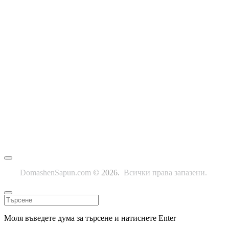
гр. Велико Търново, ул. Стефан Стамболов 31
+ (359) 888 742 292
|
info@domashensapun.com
Menu
Заплащане и доставка
Условия за ползване
Политика за защита на личните данни
Политика за връщане и възстановяване на суми
Лични данни – съгласие
Бисквитки
Формуляр за връщане на продукт
Сертификати
DomashenSapun.com
© 2026.
Всички права запазени.
Моля въведете дума за търсене и натиснете Enter