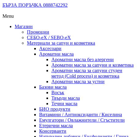
БЪРЗА ПОРЪЧКА 0888742292
Menu
Магазин
Промоции
СЕБО-еХ / SEBO-eX
Материали за сапун и козметика
Аксесоари
Ароматни масла
Ароматни масла без алергени
Ароматни масла за сапуни и козметика
Ароматни масла за сапуни студен
метод (Cold process) и козметика
Ароматни масла за устни
Базови масла
Восък
Твърди масла
Течни масла
БИО продукти
Витамини / Антиоксиданти / Киселина
Емулгатори / Овлажнители / Сгъстители
Етерични масла
Консерванти
Натурални добавки / Ексфолианти / Глина