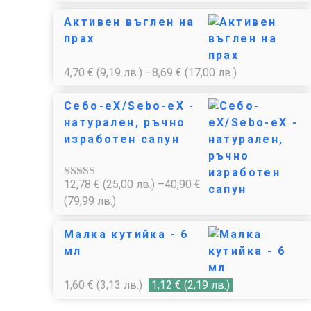
Активен въглен на
прах
4,70
€
(9,19 лв.)
–
8,69
€
(17,00 лв.)
Себо-еХ/Sebo-eX -
натурален, ръчно
изработен сапун
12,78
€
(25,00 лв.)
–
40,90
€
Оценено с
4.85
от 5
(79,99 лв.)
Малка кутийка - 6
мл
1,60
€
(3,13 лв.)
1,12
€
(2,19 лв.)