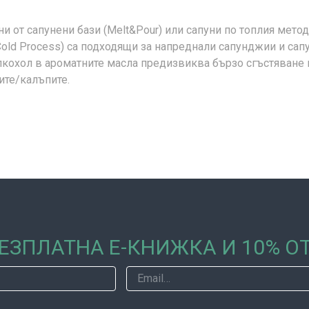
и от сапунени бази (Melt&Pour) или сапуни по топлия метод 
Cold Process) са подходящи за напреднали сапунджии и сап
кохол в ароматните масла предизвиква бързо сгъстяване на
ите/калъпите.
ЕЗПЛАТНА Е-КНИЖКА И 10% 