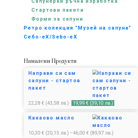
Сапунерки ръчна изработка
Стартови пакети
Форми за сапуни
Ретро колекция "Музей на сапуна"
Себо-еХ/Sebo-eX
Намалени Продукти
Направи си сам
сапуни - стартов
пакет
22,28
€
(43,58 лв.)
19,99
€
(39,10 лв.)
Какаово масло
10,30
€
(20,15 лв.)
–
46,00
€
(89,97 лв.)