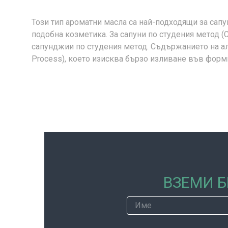
Този тип ароматни масла са най-подходящи за сапун
подобна козметика. За сапуни по студения метод (
сапунджии по студения метод. Съдържанието на ал
Process), което изисква бързо изливане във форм
ВЗЕМИ Б