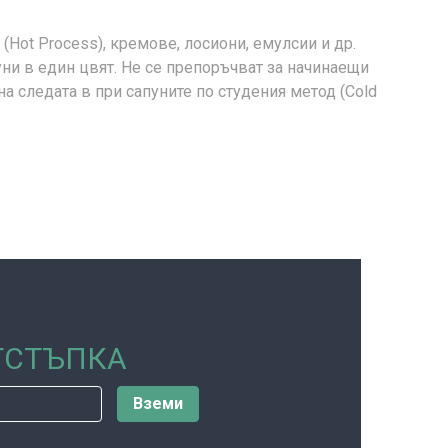
(Hot Process), кремове, лосиони, емулсии и др.
уни в един цвят. Не се препоръчват за начинаещи
 следата в при сапуните по студения метод (Cold
ОТСТЪПКА