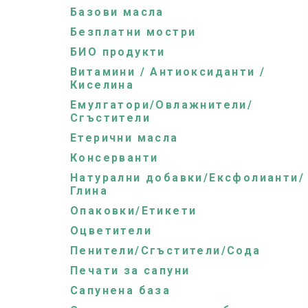
Базови масла
Безплатни мостри
БИО продукти
Витамини / Антиоксиданти /
Киселина
Емулгатори/Овлажнители/
Сгъстители
Етерични масла
Консерванти
Натурални добавки/Ексфолианти/
Глина
Опаковки/Етикети
Оцветители
Пенители/Сгъстители/Сода
Печати за сапуни
Сапунена базa