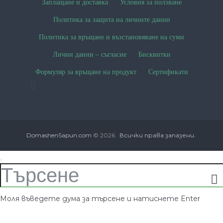
Заплащане и доставка
Условия за ползване
Политика за защита на личните данни
Политика за връщане и възстановяване на суми
Лични данни – съгласие
Бисквитки
Формуляр за връщане на продукт
Сертификати
DomashenSapun.com
© 2026.
Всички права запазени.
Моля въведете дума за търсене и натиснете Enter