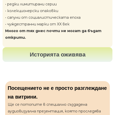
• редки лимитирани серии
• колекционерски опаковки
• сапуни от социалистическата епоха
• чуждестранни марки от XX век
Много от тях днес почти не могат да бъдат
открити.
Историята оживява
Посещението не е просто разглеждане
на витрини.
Ще се потопите в специално създадена
аудиовизуална презентация, която проследява