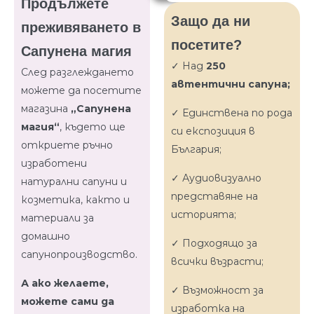
Продължете
Защо да ни
преживяването в
посетите?
Сапунена магия
✓ Над
250
След разглеждането
автентични сапуна;
можете да посетите
магазина
„Сапунена
✓ Единствена по рода
магия“
, където ще
си експозиция в
откриете ръчно
България;
изработени
✓ Аудиовизуално
натурални сапуни и
представяне на
козметика, както и
историята;
материали за
домашно
✓ Подходящо за
сапунопроизводство.
всички възрасти;
А ако желаете,
✓ Възможност за
можете сами да
изработка на