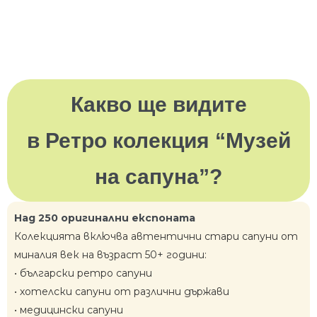
Какво ще видите
в Ретро колекция “Музей
на сапуна”?
Над 250 оригинални експоната
Колекцията включва автентични стари сапуни от
миналия век на възраст 50+ години:
• български ретро сапуни
• хотелски сапуни от различни държави
• медицински сапуни