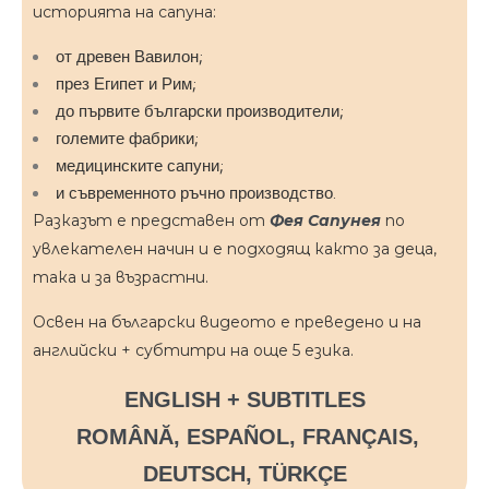
историята на сапуна:
от древен Вавилон;
през Египет и Рим;
до първите български производители;
големите фабрики;
медицинските сапуни;
и съвременното ръчно производство.
Разказът е представен от
Фея Сапунея
по
увлекателен начин и е подходящ както за деца,
така и за възрастни.
Освен на български видеото е преведено и на
английски + субтитри на още 5 езика.
ENGLISH
+ SUBTITLES
ROMÂNĂ
, ESPAÑOL, FRANÇAIS,
DEUTSCH, TÜRKÇE