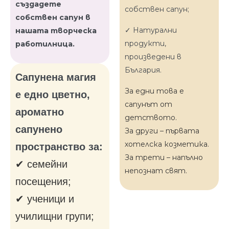
създадете
собствен сапун;
собствен сапун в
✓ Натурални
нашата творческа
продукти,
работилница.
произведени в
България.
Сапунена магия
За едни това е
е едно цветно,
сапунът от
ароматно
детството.
сапунено
За други – първата
хотелска козметика.
пространство за:
За трети – напълно
✔ семейни
непознат свят.
посещения;
✔ ученици и
училищни групи;