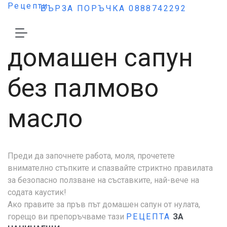
Рецепти
БЪРЗА ПОРЪЧКА 0888742292
Рецепта за
домашен сапун
без палмово
масло
Преди да започнете работа, моля, прочетете
внимателно стъпките и спазвайте стриктно правилата
за безопасно ползване на съставките, най-вече на
содата каустик!
Ако правите за пръв път домашен сапун от нулата,
горещо ви препоръчваме тази
РЕЦЕПТА
ЗА