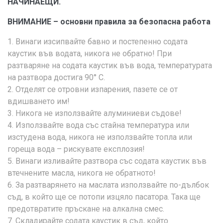
НАЧИНАЕЩИ.
ВНИМАНИЕ – основни правила за безопасна работа
1. Винаги изсипвайте бавно и постепенно содата
каустик във водата, никога не обратно! При
разтваряне на содата каустик във вода, температурата
на разтвора достига 90° С.
2. Отделят се отровни изпарения, пазете се от
вдишването им!
3. Никога не използвайте алуминиеви съдове!
4. Използвайте вода със стайна температура или
изстудена вода, никога не използвайте топла или
гореща вода – рискувате експлозия!
5. Винаги изливайте разтвора със содата каустик във
втечнените масла, никога не обратното!
6. За разтварянето на маслата използвайте по-дълбок
съд, в който ще се потопи изцяло пасатора. Така ще
предотвратите пръскане на алкална смес.
7. Складирайте содата каустик в съд, който