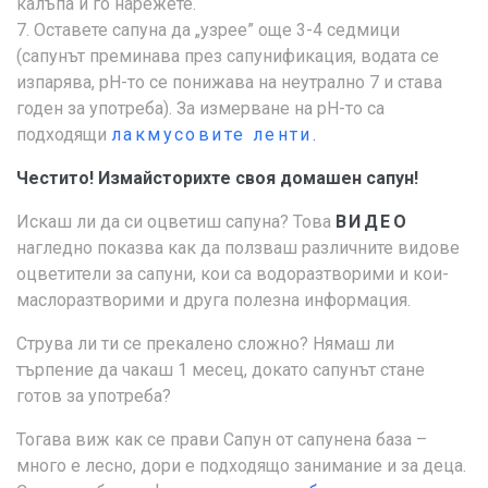
калъпа и го нарежете.
7. Оставете сапуна да „узрее” още 3-4 седмици
(сапунът преминава през сапунификация, водата се
изпарява, рН-то се понижава на неутрално 7 и става
годен за употреба). За измерване на рН-то са
подходящи
лакмусовите ленти.
Честито! Измайсторихте своя домашен сапун!
Искаш ли да си оцветиш сапуна? Това
ВИДЕО
нагледно показва как да ползваш различните видове
оцветители за сапуни, кои са водоразтворими и кои-
маслоразтворими и друга полезна информация.
Струва ли ти се прекалено сложно? Нямаш ли
търпение да чакаш 1 месец, докато сапунът стане
готов за употреба?
Тогава виж как се прави Сапун от сапунена база –
много е лесно, дори е подходящо занимание и за деца.