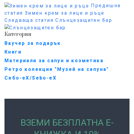
Предишна
статия
Зимен крем за лице и ръце
Следваща статия
Слънцезащитен бар
Категории
Ваучер за подарък
Книги
Материали за сапун и козметика
Ретро колекция "Музей на сапуна"
Себо-еХ/Sebo-eX
ВЗЕМИ БЕЗПЛАТНА Е-