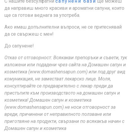
С нашите безсулфатни
сапунени бази
ще можеш
да направиш много красиви и ароматни сапуни, които
ще са готови веднага за употреба.
Ако имаш допълнителни въпроси, не се притеснявай
да се свържеш с мен!
До сапунене!
Отказ от отговорност: Всякакви препоръки и съвети, тук
изложени или подадени чрез сайта на Домашен сапун и
козметика (www.domashensapun.com) или под друг вид
комуникация, не заместват лекарско лице. Моля,
консултирайте се предварително с лекар преди да
пристъпите към производството на домашен сапун и
козметика! Домашен сапун и козметика
(www.domashensapun.com) не носи отговорност за
вреди, причинени от неправилното ползване или
приготвяне на продукти, свързани по всякакъв начин с
Домашен сапун и козметика