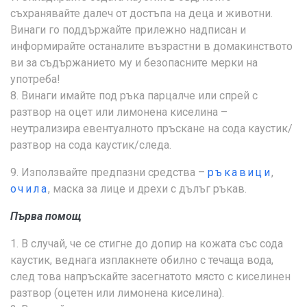
съхранявайте далеч от достъпа на деца и животни.
Винаги го поддържайте прилежно надписан и
информирайте останалите възрастни в домакинството
ви за съдържанието му и безопасните мерки на
употреба!
8. Винаги имайте под ръка парцалче или спрей с
разтвор на оцет или лимонена киселина –
неутрализира евентуалното пръскане на сода каустик/
разтвор на сода каустик/следа.
9. Използвайте предпазни средства –
ръкавици
,
очила
, маска за лице и дрехи с дълъг ръкав.
Първа помощ
1. В случай, че се стигне до допир на кожата със сода
каустик, веднага изплакнете обилно с течаща вода,
след това напръскайте засегнатото място с киселинен
разтвор (оцетен или лимонена киселина).