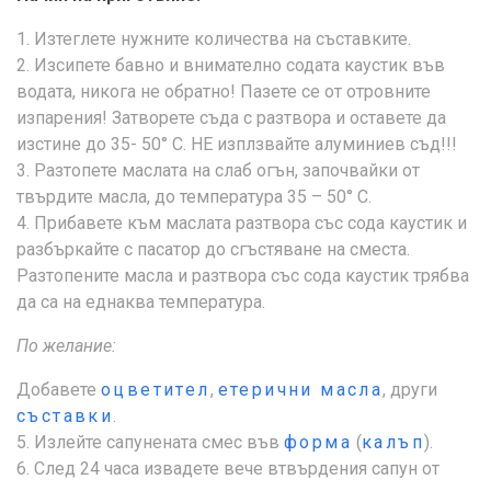
1. Изтеглете нужните количества на съставките.
2. Изсипете бавно и внимателно содата каустик във
водата, никога не обратно! Пазете се от отровните
изпарения! Затворете съда с разтвора и оставете да
изстине до 35- 50° С. НЕ изплзвайте алуминиев съд!!!
3. Разтопете маслата на слаб огън, започвайки от
твърдите масла, до температура 35 – 50° С.
4. Прибавете към маслата разтвора със сода каустик и
разбъркайте с пасатор до сгъстяване на сместа.
Разтопените масла и разтвора със сода каустик трябва
да са на еднаква температура.
По желание:
Добавете
оцветител
,
етерични масла
, други
съставки
.
5. Излейте сапунената смес във
форма
(
калъп
).
6. След 24 часа извадете вече втвърдения сапун от