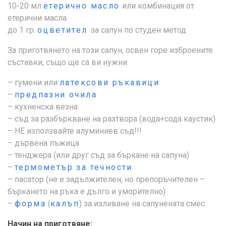
10-20 мл
етерично масло
или комбинация от
етерични масла
до 1 гр.
оцветител
за сапун по студен метод
За приготвянето на този сапун, освен горе изброените
съставки, също ще са ви нужни:
– гумени или
латексови ръкавици
–
предпазни очила
– кухненска везна
– съд за разбъркване на разтвора (вода+сода каустик)
– НЕ използвайте алуминиев съд!!!
– дървена лъжица
– тенджера (или друг съд за бъркане на сапуна)
–
термометър за течности
– пасатор (не е задължителен, но препоръчителен –
бъркането на ръка е дълго и уморително)
–
форма
(
калъп
) за изливане на сапунената смес
Начин на приготвяне: