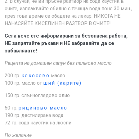
2. В случай, че ви пръсне разтвор на сода каустик в
очите, изплаквайте обилно с течаща вода поне 30 мин.,
през това време се обадете на лекар. НИКОГА НЕ
НАНАСЯЙТЕ КИСЕЛИНЕН РАЗТВОР В ОЧИТЕ!
Сега вече сте информирани за безопасна работа,
НЕ запрятайте ръкави и НЕ забравяйте да се
забавлявате!
Рецепта на домашен сапун без палмово масло
200 гр.
кокосово
масло
100 гр. масло от
ший (карите)
150 гр. слънчогледово олио
50 гр.
рициново масло
190 гр. дестилирана вода
72 гр. сода каустик на люспи
По желание