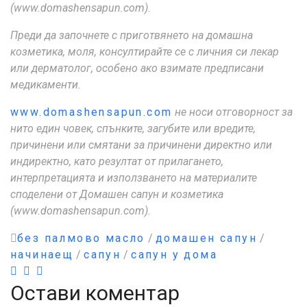
(www.domashensapun.com).
Преди да започнете с приготвянето на домашна
козметика, моля, консултирайте се с личния си лекар
или дерматолог, особено ако взимате предписани
медикаменти.
www.domashensapun.com
не носи отговорност за
нито един човек, спънките, загубите или вредите,
причинени или смятани за причинени директно или
индиректно, като резултат от прилагането,
интерпретацията и използването на материалите
споделени от Домашен сапун и козметика
(www.domashensapun.com).
без палмово масло
/
домашен сапун
/
начинаещ
/
сапун
/
сапун у дома
Остави коментар