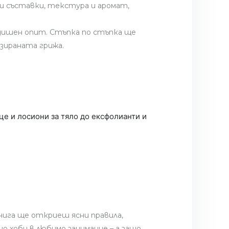
и съставки, текстура и аромат,
едишен опит. Стъпка по стъпка ще
зираната грижа.
це и лосиони за тяло до ексфолианти и
нига ще откриеш ясни правила,
о хоби в любимо занимание – а защо