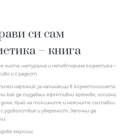
рави си сам
метика – книга
оя чиста, натурална и неповторима козметика –
сиво и с радост.
тичен наръчник за начинаещи в козметологията
чи как да създаваш ефективни кремове, лосиони
у дома. Край на токсините и неясните съставки
й с удоволствие и увереност. Започни да
аш:
идове емулсии;