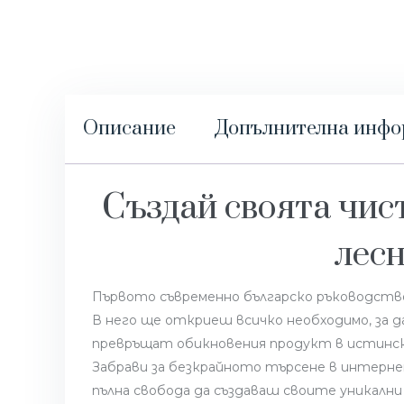
Описание
Допълнителна инф
Създай своята чис
лесн
Първото съвременно българско ръководство
В него ще откриеш всичко необходимо, за 
превръщат обикновения продукт в истинск
Забрави за безкрайното търсене в интерне
пълна свобода да създаваш своите уникални