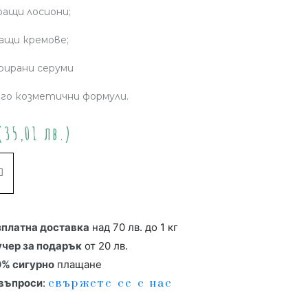
ращи лосиони;
ващи кремове;
рирани серуми
го козметични формули.
35,01 лв.)
Купи
зплатна доставка
над 70 лв. до 1 кг
учер за подарък
от 20 лв.
0% сигурно
плащане
 въпроси
:
свържете се с нас