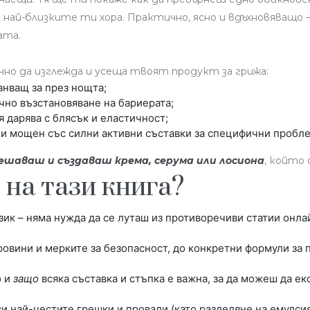
за най-близките ти хора. Практично, ясно и вдъхновяващо
ата.
но да изглежда и усеща твоят продукт за грижа:
ранващ за през нощта;
чно възстановяване на бариерата;
я дарява с блясък и еластичност;
или мощен със силни активни съставки за специфични пробл
ешаваш и създаваш крема, серума или лосиона
, който
 на тази книга?
ик – няма нужда да се луташ из противоречиви статии онлай
уровини и мерките за безопасност, до конкретни формули за
о и
защо
всяка съставка и стъпка е важна, за да можеш да е
и най-честите грешки и провали (като разделяне на емулсия