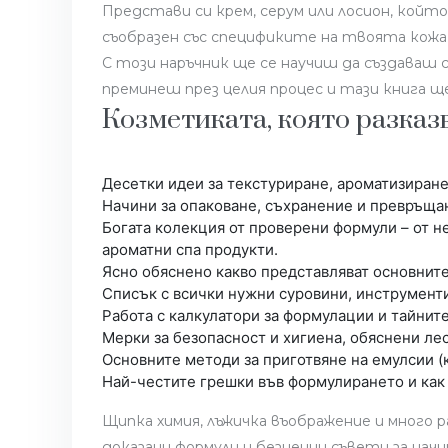
Представи си крем, серум или лосион, кой
съобразен със спецификите на твоята кожа
С този наръчник ще се научиш да създаваш
преминеш през целия процес и тази книга щ
Козметиката, която разказ
Десетки идеи за текстуриране, ароматизиране
Начини за опаковане, съхранение и превръщан
Богата колекция от проверени формули – от н
ароматни спа продукти.
Ясно обяснено какво представляват основните
Списък с всички нужни суровини, инструменти,
Работа с калкулатори за формулации и тайнит
Мерки за безопасност и хигиена, обяснени лес
Основните методи за приготвяне на емулсии (к
Най-честите грешки във формулирането и как 
Щипка химия, лъжичка въображение и много 
доказани формули и безценни съвети за начи