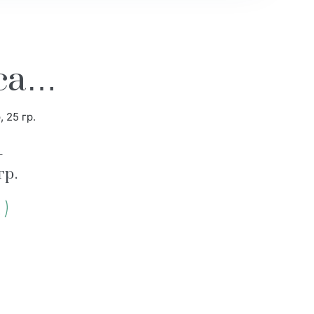
еса…
–
гр.
.)