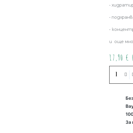
• хидрати
• подхран
• концент
и още мно
17,90
€
(
Бе
Ва
10
За