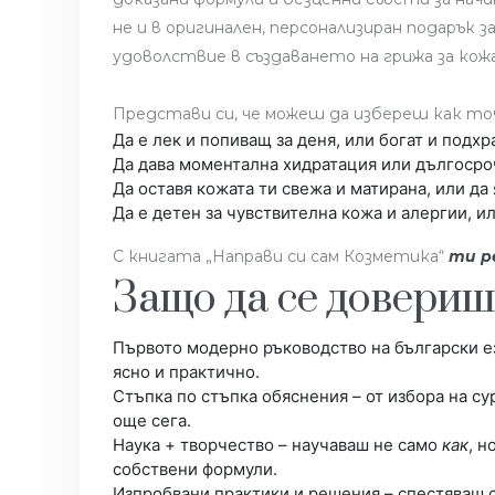
не и в оригинален, персонализиран подарък 
удоволствие в създаването на грижа за кож
Представи си, че можеш да избереш как точ
Да е лек и попиващ за деня, или богат и подх
Да дава моментална хидратация или дългосро
Да оставя кожата ти свежа и матирана, или да 
Да е детен за чувствителна кожа и алергии, 
С книгата „Направи си сам Козметика“
ти р
Защо да се довериш
Първото модерно ръководство на български ез
ясно и практично.
Стъпка по стъпка обяснения – от избора на с
още сега.
Наука + творчество – научаваш не само
как
, н
собствени формули.
Изпробвани практики и решения – спестяваш с