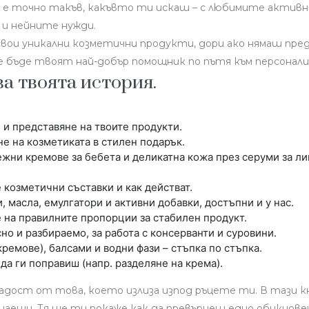
то е точно такъв, какъвто ти искаш – с любимите активн
 и нейните нужди.
 свои уникални козметични продукти, дори ако нямаш пр
е бъде твоят най-добър помощник по пътя към персонали
ва твоята история.
 и представяне на твоите продукти.
е на козметиката в стилен подарък.
ежни кремове за бебета и деликатна кожа през серуми за ли
 козметични съставки и как действат.
 масла, емулгатори и активни добавки, достъпни и у нас.
е на правилните пропорции за стабилен продукт.
но и разбираемо, за работа с консерванти и суровини.
ремове), балсами и водни фази – стъпка по стъпка.
да ги поправиш (напр. разделяне на крема).
радост от това, което излиза изпод ръцете ти. В тази к
наещи. Тя ще ти покаже как да превърнеш едно обикновен