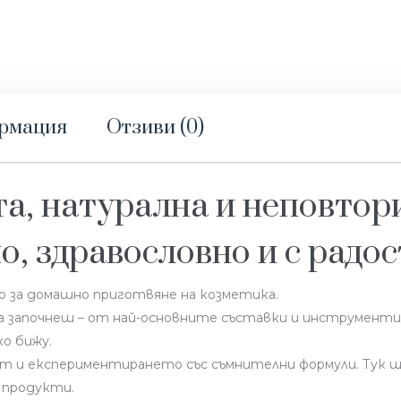
ормация
Отзиви (0)
та, натурална и неповтор
о, здравословно и с радос
 за домашно приготвяне на козметика.
да започнеш – от най-основните съставки и инструмент
о бижу.
т и експериментирането със съмнителни формули. Тук щ
 продукти.