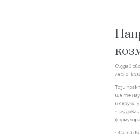
Нап
коз
Създай св
лесно, кра
Този прак
ще те нау
и серуми 
– създава
формулир
• всички в