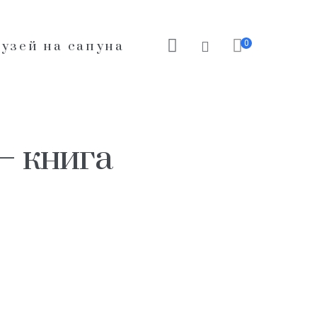
0
узей на сапуна
– книга