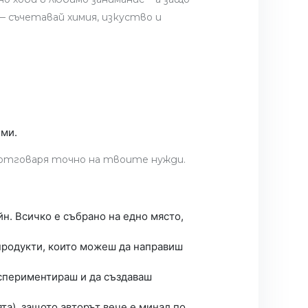
 — съчетавай химия, изкуство и
еми.
 отговаря точно на твоите нужди.
н. Всичко е събрано на едно място,
 продукти, които можеш да направиш
кспериментираш и да създаваш
та), защото авторът вече е минал по