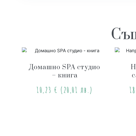
Същ
Домашно SPA студио
Н
– книга
с
10,23
€
(20,01 лв.)
1