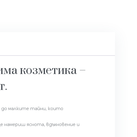
има козметика –
т.
и до малките тайни, които
е намериш яснота, вдъхновение и