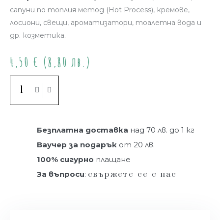
сапуни по топлия метод (Hot Process), кремове,
лосиони, свещи, ароматизатори, тоалетна вода и
др. козметика.
4,50
€
(8,80 лв.)
Купи
Безплатна доставка
над 70 лв. до 1 кг
Ваучер за подарък
от 20 лв.
100% сигурно
плащане
За въпроси
:
свържете се с нас