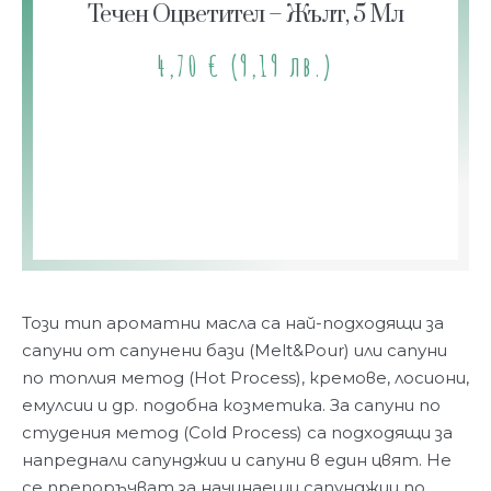
Течен Оцветител – Жълт, 5 Мл
4,70
€
(9,19 лв.)
Този тип ароматни масла са най-подходящи за
сапуни от сапунени бази (Melt&Pour) или сапуни
по топлия метод (Hot Process), кремове, лосиони,
емулсии и др. подобна козметика. За сапуни по
студения метод (Cold Process) са подходящи за
напреднали сапунджии и сапуни в един цвят. Не
се препоръчват за начинаещи сапунджии по