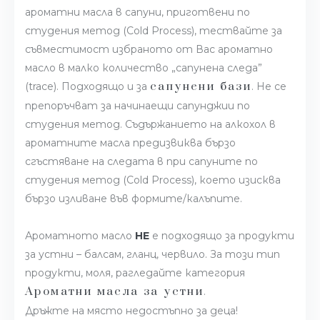
ароматни масла в сапуни, приготвени по
студения метод (Cold Process), тествайте за
съвместимост избраното от Вас ароматно
масло в малко количество „сапунена следа”
сапунени бази
(trace). Подходящо и за
. Не се
препоръчват за начинаещи сапунджии по
студения метод. Съдържанието на алкохол в
ароматните масла предизвиква бързо
сгъстяване на следата в при сапуните по
студения метод (Cold Process), което изисква
бързо изливане във формите/калъпите.
Ароматното масло
НЕ
е подходящо за продукти
за устни – балсам, гланц, червило. За този тип
продукти, моля, рагледайте категория
Ароматни масла за устни
.
Дръжте на място недостъпно за деца!