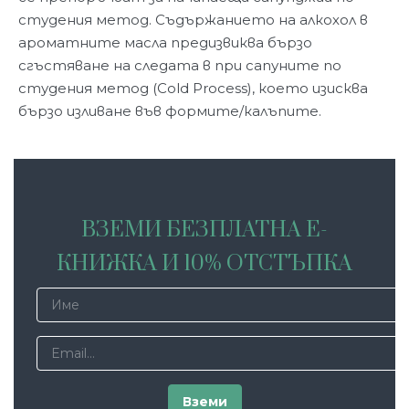
студения метод. Съдържанието на алкохол в
ароматните масла предизвиква бързо
сгъстяване на следата в при сапуните по
студения метод (Cold Process), което изисква
бързо изливане във формите/калъпите.
ВЗЕМИ БЕЗПЛАТНА Е-
КНИЖКА И 10% ОТСТЪПКА