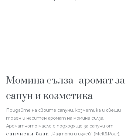
Момина сълза- аромат за
сапун и козметика
Придайте на своите сапуни, козметика и свещи
траен и наситен аромат на момина сълза.
Ароматното масло е подходящо за сапуни от
сапунени бази
„Разтопи и излей“ (Melt&Pour),