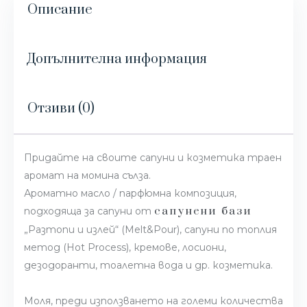
Описание
Допълнителна информация
Отзиви (0)
Придайте на своите сапуни и козметика траен
аромат на момина сълза.
Ароматно масло / парфюмна композиция,
сапунени бази
подходяща за сапуни от
„Разтопи и излей“ (Melt&Pour), сапуни по топлия
метод (Hot Process), кремове, лосиони,
дезодоранти, тоалетна вода и др. козметика.
Моля, преди използването на големи количества