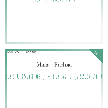
SALE!
Мика – Fuchsia
2,80
€
(5,48 лв.)
–
118,62
€
(232,00 лв.)