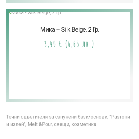
Мика – Silk Beige, 2 Гр.
3,40
€
(6,65 лв.)
Течни оцветители за сапунени бази/основи, "Разтопи
и излей", Melt &Pour, свещи, козметика