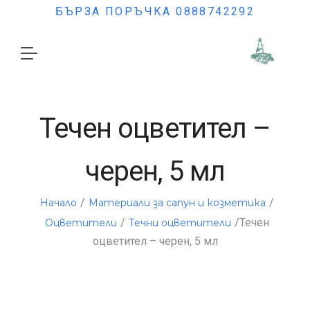
БЪРЗА ПОРЪЧКА 0888742292
Течен оцветител –
черен, 5 мл
/
/
Начало
Материали за сапун и козметика
/
/Течен
Оцветители
Течни оцветители
оцветител – черен, 5 мл