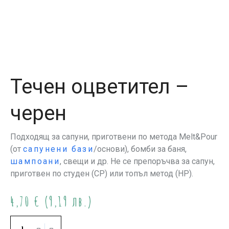
Течен оцветител –
черен
Подходящ за сапуни, приготвени по метода Melt&Pour
(от
сапунени бази
/основи), бомби за баня,
шампоани
, свещи и др. Не се препоръчва за сапун,
приготвен по студен (СР) или топъл метод (НР).
4,70
€
(9,19 лв.)