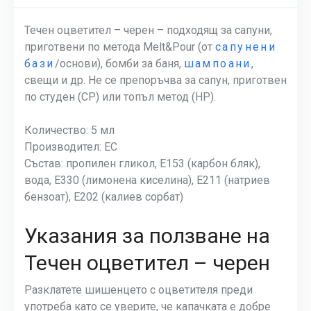
Течен оцветител – черен – подходящ за сапуни,
приготвени по метода Melt&Pour (от
сапунени
бази
/основи), бомби за баня,
шампоани
,
свещи и др. Не се препоръчва за сапун, приготвен
по студен (СР) или топъл метод (НР).
Количество: 5 мл
Производител: ЕС
Състав: пропилен гликол, Е153 (карбон бляк),
вода, Е330 (лимонена киселина), Е211 (натриев
бензоат), Е202 (калиев сорбат)
Указания за ползване на
Течен оцветител – черен
Разклатете шишенцето с оцветителя преди
употреба като се уверите, че капачката е добре