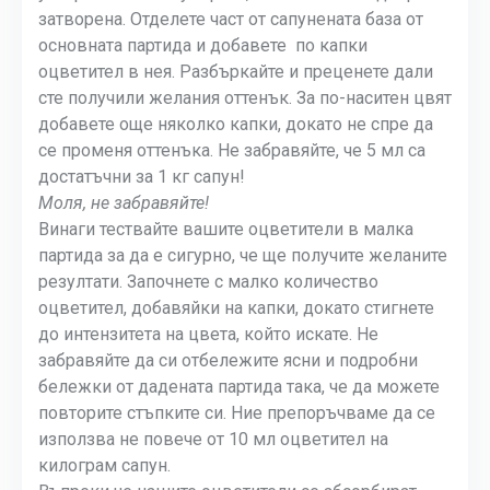
затворена. Отделете част от сапунената база от
основната партида и добавете по капки
оцветител в нея. Разбъркайте и преценете дали
сте получили желания оттенък. За по-наситен цвят
добавете още няколко капки, докато не спре да
се променя оттенъка. Не забравяйте, че 5 мл са
достатъчни за 1 кг сапун!
Моля, не забравяйте!
Винаги тествайте вашите оцветители в малка
партида за да е сигурно, че ще получите желаните
резултати. Започнете с малко количество
оцветител, добавяйки на капки, докато стигнете
до интензитета на цвета, който искате. Не
забравяйте да си отбележите ясни и подробни
бележки от дадената партида така, че да можете
повторите стъпките си. Ние препоръчваме да се
използва не повече от 10 мл оцветител на
килограм сапун.