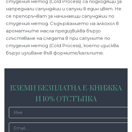
студения метод (Cold Process) са подходящи за
напреднали сапунджии и сапуни в един цвят. Не
се препоръчват за начинаещи сапунджии по
студения метод. Съдържанието на алкохол в
ароматните масла предизвиква бързо
сгъстяване на следата в при сапуните по
студения метод (Cold Process), което изисква
бързо изливане във формите/калъпите.
ВЗЕМИ БЕЗПЛАТНА Е-КНИЖКА
И 10% ОТСТЪПКА