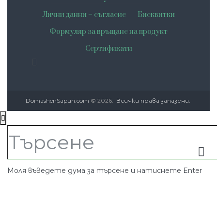
Лични данни – съгласие
Бисквитки
Формуляр за връщане на продукт
Сертификати
DomashenSapun.com
© 2026.
Всички права запазени.
Моля въведете дума за търсене и натиснете Enter