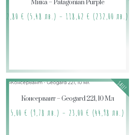
Мика – Patagonian Purple
2,80
€
(5,48 лв.)
–
118,62
€
(232,00 лв.)
SALE!
Консервант – Geogard 221, 10 Мл
5,00
€
(9,78 лв.)
–
23,00
€
(44,98 лв.)