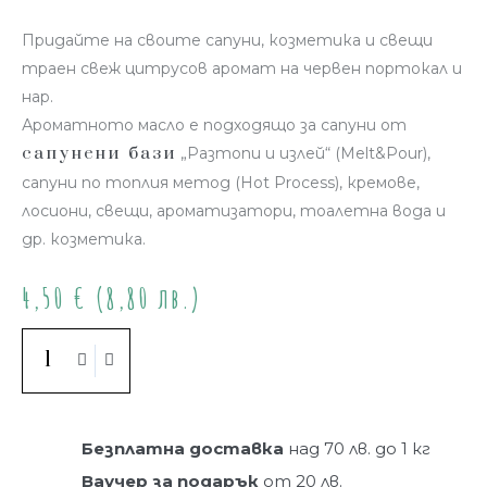
Придайте на своите сапуни, козметика и свещи
траен свеж цитрусов аромат на червен портокал и
нар.
Ароматното масло е подходящо за сапуни от
сапунени бази
„Разтопи и излей“ (Melt&Pour),
сапуни по топлия метод (Hot Process), кремове,
лосиони, свещи, ароматизатори, тоалетна вода и
др. козметика.
4,50
€
(8,80 лв.)
Купи
Безплатна доставка
над 70 лв. до 1 кг
Ваучер за подарък
от 20 лв.