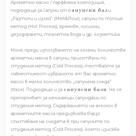
Ароматно масло / парфюмна композиция,
сапунени баз
подходяща за сапуни от
и
„Разтопи и излей“ (Melt&Pour), сапуни по топлия
метод (Hot Process), кремове, лосиони,
дезодоранти, тоалетна вода и др. козметика.
Моля, преди използването на големи количества
ароматни масла в сапуни, приготвени по
студения метод (Cold Process), тествайте за
съвместимост избраното от Вас ароматно
масло в малко количество „сапунена следа”
сапунени бази
(trace). Подходящо и за
. Не се
препоръчват за начинаещи сапунджии по
студения метод. Съдържанието на алкохол в
ароматните масла предизвиква бързо
сгъстяване на следата в при сапуните по
студения метод (Cold Process), което изисква