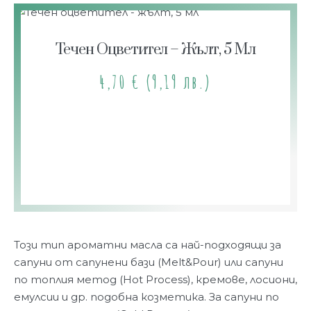
Течен Оцветител – Жълт, 5 Мл
4,70
€
(9,19 лв.)
Този тип ароматни масла са най-подходящи за
сапуни от сапунени бази (Melt&Pour) или сапуни
по топлия метод (Hot Process), кремове, лосиони,
емулсии и др. подобна козметика. За сапуни по