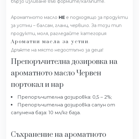
бързо изливане във формите/калъпите.
Ароматното масло
НЕ
е подходящо за продукти
за устни – балсам, гланц, червило. За този тип
продукти, моля, рагледайте категория
Ароматни масла за устни
.
Дръжте на място недостъпно за деца!
Препоръчителна дозировка на
ароматното масло Червен
портокал и нар
Препоръчителна дозировка: 0,5 – 2%;
Препоръчителна дозировка сапун от
сапунена база: 10 мл/кг база.
Съхранение на ароматното