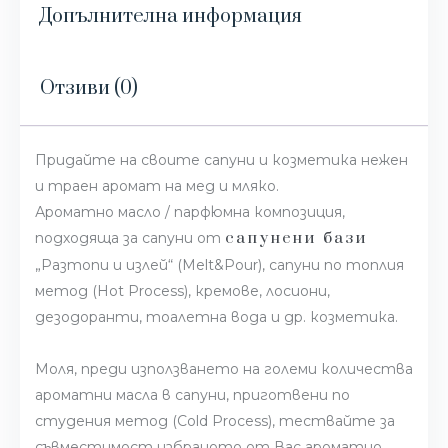
Допълнителна информация
Отзиви (0)
Придайте на своите сапуни и козметика нежен
и траен аромат на мед и мляко.
Ароматно масло / парфюмна композиция,
сапунени бази
подходяща за сапуни от
„Разтопи и излей“ (Melt&Pour), сапуни по топлия
метод (Hot Process), кремове, лосиони,
дезодоранти, тоалетна вода и др. козметика.
Моля, преди използването на големи количества
ароматни масла в сапуни, приготвени по
студения метод (Cold Process), тествайте за
съвместимост избраното от Вас ароматно