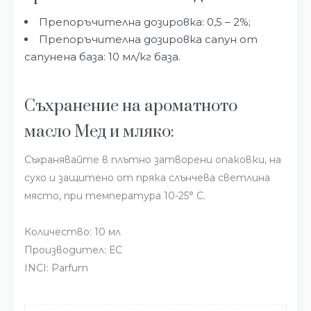
Препоръчителна дозировка: 0,5 – 2%;
Препоръчителна дозировка сапун от
сапунена база: 10 мл/кг база.
Съхранение на ароматното
масло Мед и мляко:
Съхранявайте в плътно затворени опаковки, на
сухо и защитено от пряка слънчева светлина
място, при температура 10-25° С.
Количество: 10 мл
Производител: ЕС
INCI: Parfum