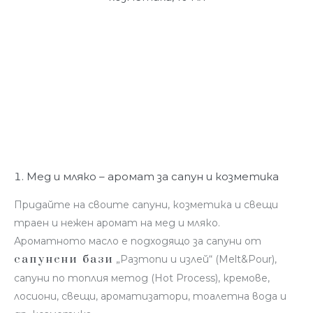
Мед и мляко – аромат за сапун и козметика
Придайте на своите сапуни, козметика и свещи
траен и нежен аромат на мед и мляко.
Ароматното масло е подходящо за сапуни от
сапунени бази
„Разтопи и излей“ (Melt&Pour),
сапуни по топлия метод (Hot Process), кремове,
лосиони, свещи, ароматизатори, тоалетна вода и