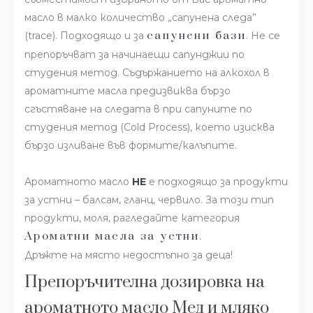
масло в малко количество „сапунена следа”
сапунени бази
(trace). Подходящо и за
. Не се
препоръчват за начинаещи сапунджии по
студения метод. Съдържанието на алкохол в
ароматните масла предизвиква бързо
сгъстяване на следата в при сапуните по
студения метод (Cold Process), което изисква
бързо изливане във формите/калъпите.
Ароматното масло
НЕ
е подходящо за продукти
за устни – балсам, гланц, червило. За този тип
продукти, моля, рагледайте категория
Ароматни масла за устни
.
Дръжте на място недостъпно за деца!
Препоръчителна дозировка на
ароматното масло Мед и мляко