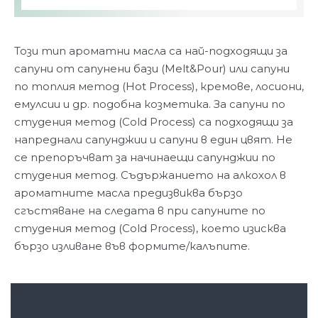
Този тип ароматни масла са най-подходящи за
сапуни от сапунени бази (Melt&Pour) или сапуни
по топлия метод (Hot Process), кремове, лосиони,
емулсии и др. подобна козметика. За сапуни по
студения метод (Cold Process) са подходящи за
напреднали сапунджии и сапуни в един цвят. Не
се препоръчват за начинаещи сапунджии по
студения метод. Съдържанието на алкохол в
ароматните масла предизвиква бързо
сгъстяване на следата в при сапуните по
студения метод (Cold Process), което изисква
бързо изливане във формите/калъпите.