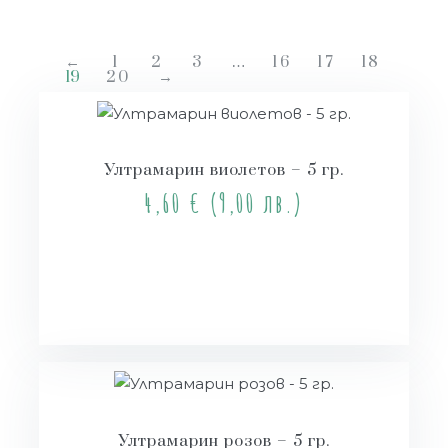
←
1
2
3
…
16
17
18
19
20
→
Ултрамарин виолетов – 5 гр.
4,60
€
(9,00 лв.)
Купи
Ултрамарин розов – 5 гр.