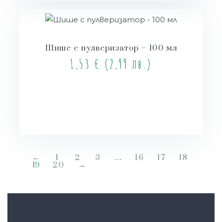
Шише с пулверизатор – 100 мл
1,53
€
(2,99 лв.)
Още
←
1
2
3
…
16
17
18
19
20
→