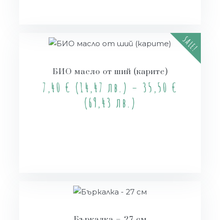
SALE!
БИО масло от ший (карите)
7,40
€
(14,47 лв.)
–
35,50
€
(69,43 лв.)
Опции
Бъркалка – 27 см