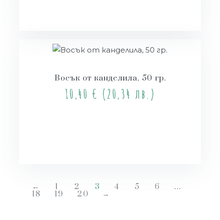
Восък от канделила, 50 гр.
10,40
€
(20,34 лв.)
Купи
←
1
2
3
4
5
6
…
18
19
20
→