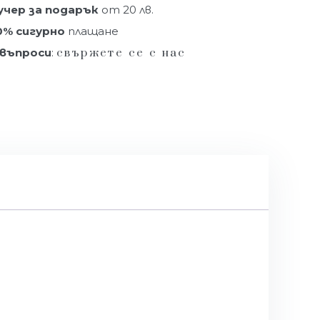
учер за подарък
от 20 лв.
0% сигурно
плащане
 въпроси
:
свържете се с нас