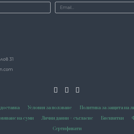
лов 31
n.com
 доставка
Условия за ползване
Политика за защита на л
овяване на суми
Лични данни – съгласие
Бисквитки
Ф
Сертификати