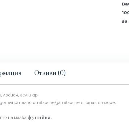
Ва
10
За
ормация
Отзиви (0)
 лосион, гел и др.
 допълнително отваряне/затваряне с капак отгоре.
фунийка
ето на малка
.