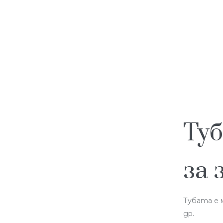
Туб
за 
Тубата е м
др.