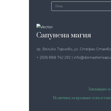
Сапунена магия
гр. Велико Търново, ул. Стефан Стамбо
+ (359) 888 742 292
|
info@domashensapu
Заплащане и
Политика за връщане и възстан