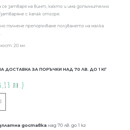
 се затваря на винт, както и има допълнително
затваряне с капак отгоре.
бно пълнене препоръчваме ползването на малка
а
.
ост: 20 мл
А ДОСТАВКА ЗА ПОРЪЧКИ НАД 70 ЛВ. ДО 1 КГ
,13 лв.)
Купи
зплатна доставка
над 70 лв. до 1 кг