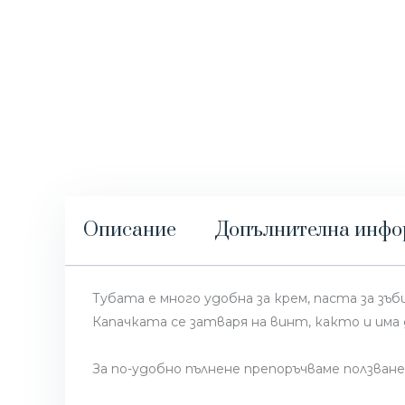
Описание
Допълнителна инф
Тубата е много удобна за крем, паста за зъби,
Капачката се затваря на винт, както и има
За по-удобно пълнене препоръчваме ползван