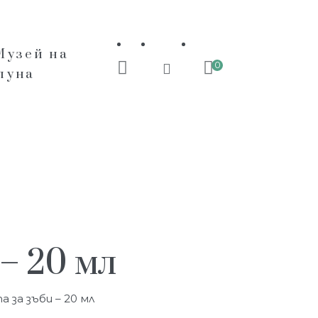
Музей на
0
пуна
 – 20 мл
а за зъби – 20 мл