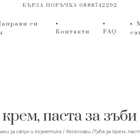
БЪРЗА ПОРЪЧКА 0888742292
Направи си
Контакти
FAQ
м
са
 крем, паста за зъби
/
/Туба за крем, паст
ли за сапун и козметика
Аксесоари