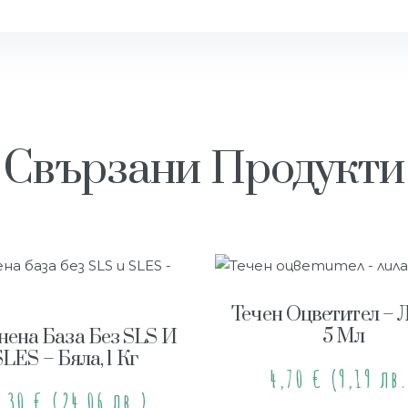
Свързани Продукти
Течен Оцветител – 
5 Мл
нена База Без SLS И
SLES – Бяла, 1 Кг
4,70
€
(9,19 лв.
2,30
€
(24,06 лв.)