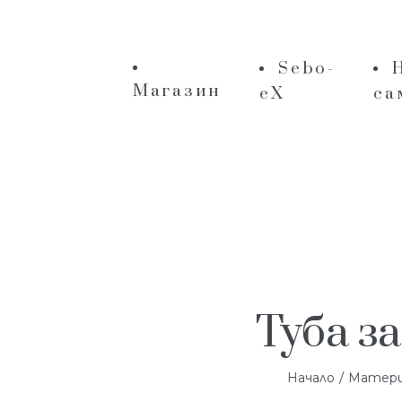
Sebo-
Магазин
eX
са
Туба за
/
Начало
Материа