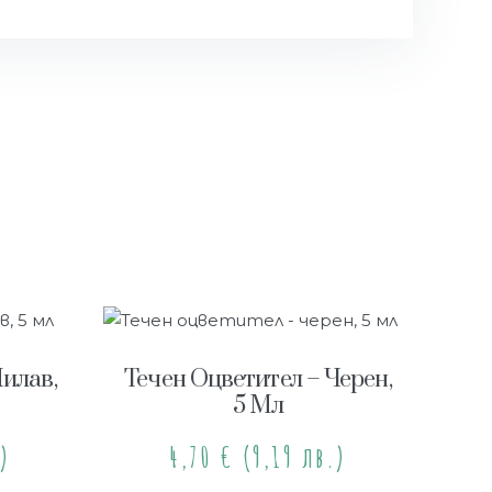
Лилав,
Течен Оцветител – Черен,
5 Мл
)
4,70
€
(9,19 лв.)