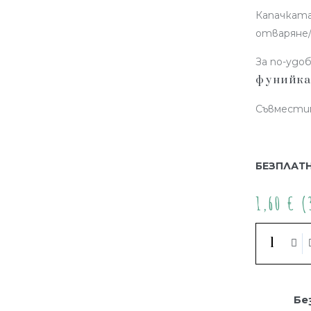
Капачката
отваряне/
За по-удо
фунийк
Съвместим
БЕЗПЛАТН
1,60
€
(3
Бе