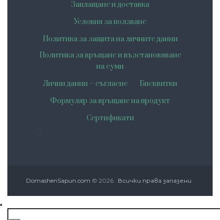
Заплащане и доставка
Условия за ползване
Политика за защита на личните данни
Политика за връщане и възстановяване
на суми
Лични данни – съгласие
Бисквитки
Формуляр за връщане на продукт
Сертификати
DomashenSapun.com
© 2026.
Всички права запазени.