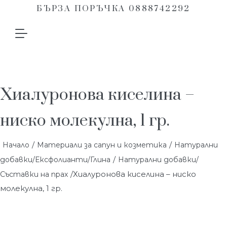
БЪРЗА ПОРЪЧКА 0888742292
Хиалуронова киселина –
ниско молекулна, 1 гр.
/
/
Начало
Материали за сапун и козметика
Натурални
/
добавки/Ексфолианти/Глина
Натурални добавки/
/Хиалуронова киселина – ниско
Съставки на прах
молекулна, 1 гр.