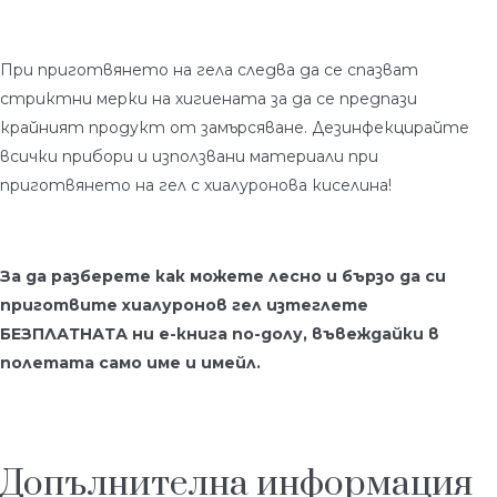
При приготвянето на гела следва да се спазват
стриктни мерки на хигиената за да се предпази
крайният продукт от замърсяване. Дезинфекцирайте
всички прибори и използвани материали при
приготвянето на гел с хиалуронова киселина!
За да разберете как можете лесно и бързо да си
приготвите хиалуронов гел изтеглете
БЕЗПЛАТНАТА ни е-книга по-долу, въвеждайки в
полетата само име и имейл.
Допълнителна информация