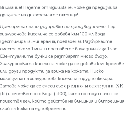
Внимание! Пазете от вдишване, може да предизвика
дразнене на дихателните пътища!
Препоръчителна дозировка на производителя:
1 гр.
хиалуронова киселина се добавя към 100 мл вода
(дестилирана, минерална, преварена). Разбъркайте
сместа около 1 мин. и поставете в хладилник за 1 час.
Евентуалните бучки се разтварят много бързо.
Хиалуроновата киселина може да се добавя към кремове
или други продукти за грижа на кожата. Ниско
молекулната хиалуронова киселина трудно желира.
средно молекулна ХК
Затова може да се смеси със
(1:1) и съответно с вода (1:100), като по този начин се
приготвя гел, който действа на външния и вътрешния
слой на кожата едновременно.