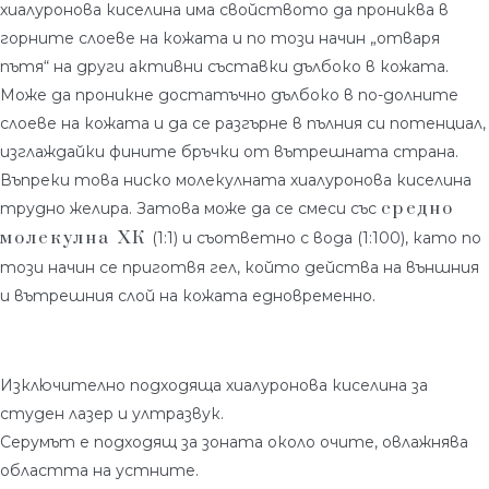
хиалуронова киселина има свойството да прониква в
горните слоеве на кожата и по този начин „отваря
пътя“ на други активни съставки дълбоко в кожата.
Може да проникне достатъчно дълбоко в по-долните
слоеве на кожата и да се разгърне в пълния си потенциал,
изглаждайки фините бръчки от вътрешната страна.
Въпреки това ниско молекулната хиалуронова киселина
средно
трудно желира. Затова може да се смеси със
молекулна ХК
(1:1) и съответно с вода (1:100), като по
този начин се приготвя гел, който действа на външния
и вътрешния слой на кожата едновременно.
Изключително подходяща хиалуронова киселина за
студен лазер и ултразвук.
Серумът е подходящ за зоната около очите, овлажнява
областта на устните.