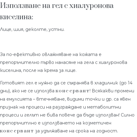
Използване на гел с хиалуронова
киселина:
Лице, шия, деколте, устни.
За по-ефективно овлажняване на кожата е
препоръчително първо нанасяне на гела с хиалуронова
киселина, после на крема за лице.
Готовият гел е нужно да се съхранява в хладилник (до 14
консервант
дни), ако не се използва
! Всякакви промени
на емулсията – втечняване, видими точки и др. са явен
признак на процеси на разграждане и метаболитни
процеси и гелът не бива повече да бъде използван! Силно
препоръчитлно е използването на козметичен
консервант
за удължаване на срока на годност.