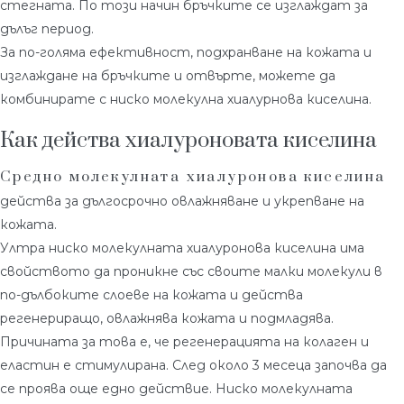
стегната. По този начин бръчките се изглаждат за
дълъг период.
За по-голяма ефективност, подхранване на кожата и
изглаждане на бръчките и отвърте, можете да
комбинирате с ниско молекулна хиалурнова киселина.
Как действа хиалуроновата киселина
Средно молекулната хиалуронова киселина
действа за дългосрочно овлажняване и укрепване на
кожата.
Ултра ниско молекулната хиалуронова киселина има
свойството да проникне със своите малки молекули в
по-дълбоките слоеве на кожата и действа
регенериращо, овлажнява кожата и подмладява.
Причината за това е, че регенерацията на колаген и
еластин е стимулирана. След около 3 месеца започва да
се проява още едно действие. Ниско молекулната