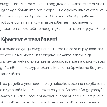
съединителната тъкан и поддържа кожата еластична и
изглажда бръчките отвътре. Тя е ефективна съставка в
борбата срещу бръчките. Освен това образува на
повърхността на кожата безцветен, прозрачен и
защитен филм, който предпазва кожата от изсушаване.
Ефектът е незабавен!
Няколко секунди след нанасянето на гела върху кожата
се усеща нейното изглаждане. Кожата започва да
изглежда мека и еластична. Благодарение на изглаждащо
действие на хиалуроновата киселина бръчките видимо
намаляват.
При редовна употреба след няколко месечно ползване на
хиалуронова киселина кожата започва отново да запазва
влага си. Освен това хиалуроновата киселина насърчава
образуването на колаген. Кожата става еластична и