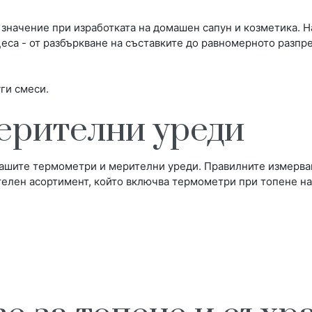
 значение при изработката на домашен сапун и козметика. 
еса - от разбъркване на съставките до равномерното разпр
ги смеси.
ерителни уреди
ашите термометри и мерителни уреди. Правилните измерван
елен асортимент, който включва термометри при топене на 