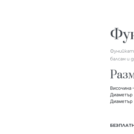
Фу
Фунийката
балсам и д
Разм
Височина –
Диаметър н
Диаметър н
БЕЗПЛАТН