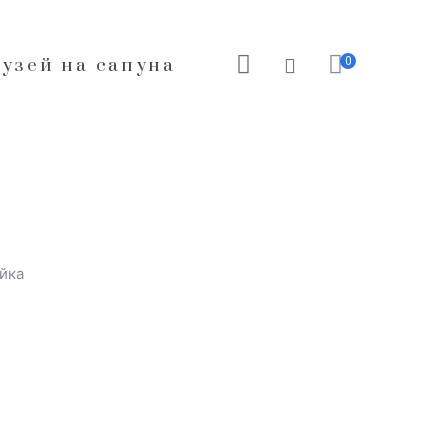
0
узей на сапуна
йка