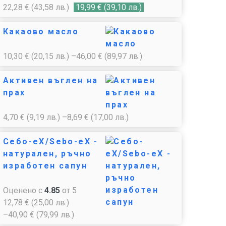
22,28
€
(43,58 лв.)
19,99
€
(39,10 лв.)
Какаово масло
10,30
€
(20,15 лв.)
–
46,00
€
(89,97 лв.)
Активен въглен на
прах
4,70
€
(9,19 лв.)
–
8,69
€
(17,00 лв.)
Себо-еХ/Sebo-eX -
натурален, ръчно
изработен сапун
Оценено с
4.85
от 5
12,78
€
(25,00 лв.)
–
40,90
€
(79,99 лв.)