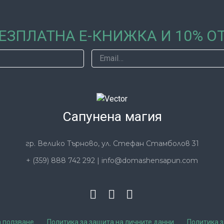
ЕЗПЛАТНА Е-КНИЖКА И 10% 
Сапунена магия
гр. Велико Търново, ул. Стефан Стамболов 31
+ (359) 888 742 292
|
info@domashensapun.com
а ползване
Политика за защита на личните данни
Политика з