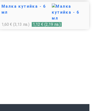
Малка кутийка - 6
мл
1,60
€
(3,13 лв.)
1,12
€
(2,19 лв.)