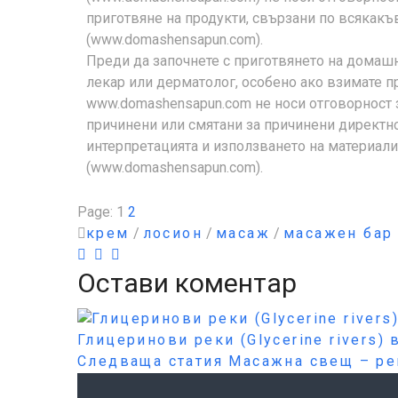
приготвяне на продукти, свързани по всякакъ
(www.domashensapun.com).
Преди да започнете с приготвянето на домашн
лекар или дерматолог, особено ако взимате 
www.domashensapun.com не носи отговорност за
причинени или смятани за причинени директно 
интерпретацията и използването на материал
(www.domashensapun.com).
Page:
1
2
крем
/
лосион
/
масаж
/
масажен бар
Остави коментар
Глицеринови реки (Glycerine rivers)
Следваща статия
Масажна свещ – р