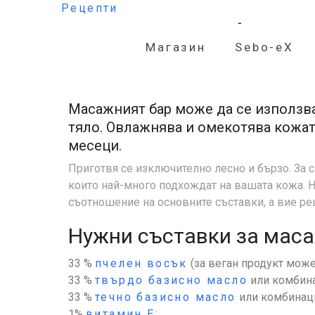
Рецепти
Масажен бар з
Магазин
Sebo-eX
Масажният бар може да се използва
тяло. Овлажнява и омекотява кожат
месеци.
Приготвя се изключително лесно и бързо. За 
които най-много подхождат на вашата кожа. 
съотношение на основните съставки, а вие ре
Нужни съставки за маса
33 %
пчелен восък
(за веган продукт може
33 %
твърдо базисно масло
или комбина
33 %
течно базисно масло
или комбинаци
1%
витамин Е
;