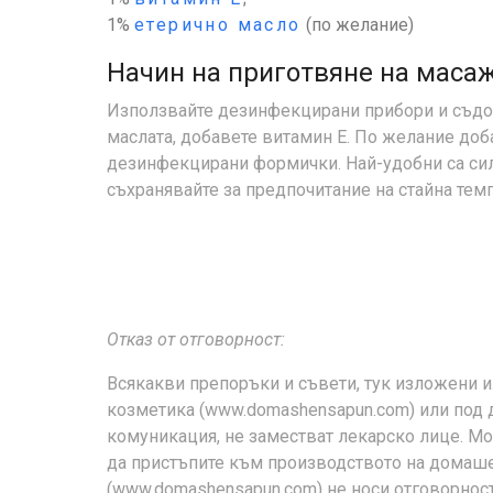
1%
етерично масло
(по желание)
Начин на приготвяне на масаж
Използвайте дезинфекцирани прибори и съдов
маслата, добавете витамин Е. По желание доб
дезинфекцирани формички. Най-удобни са си
съхранявайте за предпочитание на стайна тем
Отказ от отговорност:
Всякакви препоръки и съвети, тук изложени и
козметика (www.domashensapun.com) или под 
комуникация, не заместват лекарско лице. Мо
да пристъпите към производството на домаше
(www.domashensapun.com) не носи отговорност