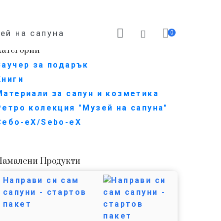
ей на сапуна
0
Категории
Ваучер за подарък
Книги
Материали за сапун и козметика
Ретро колекция "Музей на сапуна"
Себо-еХ/Sebo-eX
Намалени Продукти
Направи си сам
сапуни - стартов
пакет