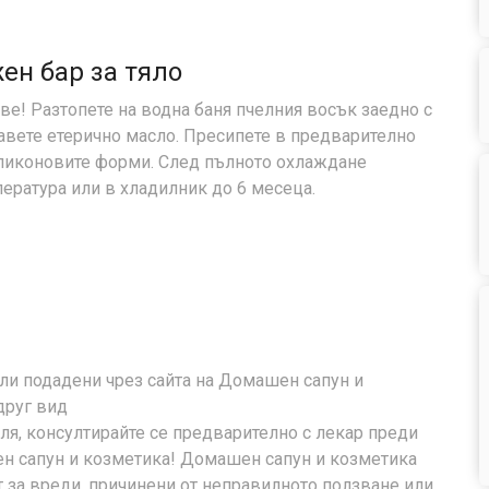
ен бар за тяло
е! Разтопете на водна баня пчелния восък заедно с
авете етерично масло. Пресипете в предварително
ликоновите форми. След пълното охлаждане
пература или в хладилник до 6 месеца.
ли подадени чрез сайта на Домашен сапун и
друг вид
ля, консултирайте се предварително с лекар преди
н сапун и козметика! Домашен сапун и козметика
 за вреди, причинени от неправилното ползване или