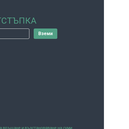
ОТСТЪПКА
а връщане и възстановяване на суми