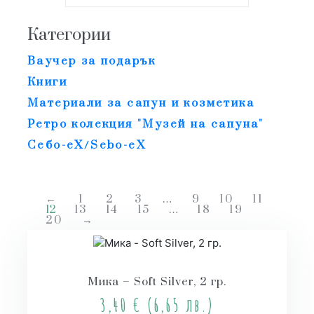
Категории
Ваучер за подарък
Книги
Материали за сапун и козметика
Ретро колекция "Музей на сапуна"
Себо-еХ/Sebo-eX
←
1
2
3
…
9
10
11
12
13
14
15
…
18
19
20
→
Мика – Soft Silver, 2 гр.
3,40
€
(6,65 лв.)