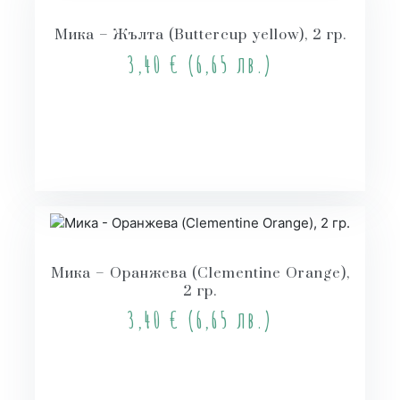
Мика – Жълта (Buttercup yellow), 2 гр.
3,40
€
(6,65 лв.)
Купи
Мика – Оранжева (Clementine Orange),
2 гр.
3,40
€
(6,65 лв.)
Купи