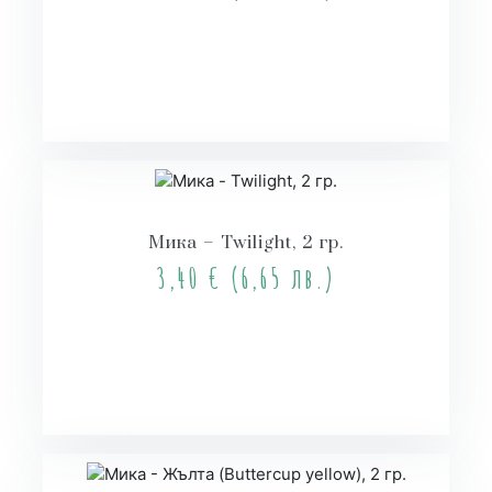
Купи
Мика – Twilight, 2 гр.
3,40
€
(6,65 лв.)
Купи