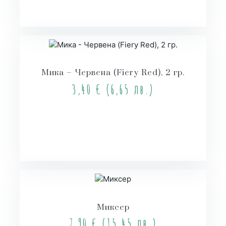
Мика – Червена (Fiery Red), 2 гр.
3,40
€
(6,65 лв.)
Купи
Миксер
7,90
€
(15,45 лв.)