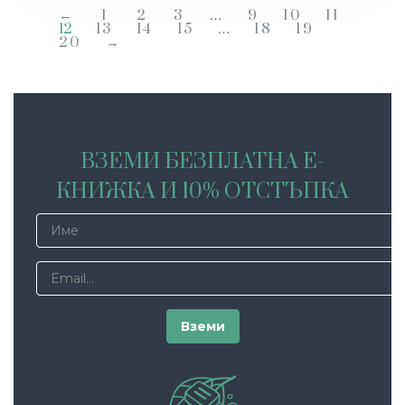
←
1
2
3
…
9
10
11
12
13
14
15
…
18
19
20
→
ВЗЕМИ БЕЗПЛАТНА Е-
КНИЖКА И 10% ОТСТЪПКА