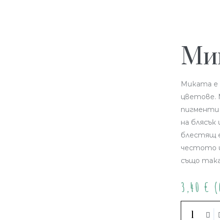
Мик
Миката е 
цветове. 
пигменти 
на блясък
блестящ е
честото и
също така
3,40
€
(