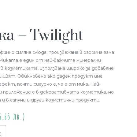
а – Twilight
финно смляна слюда, произвежана в огромна гама
Миката е един от най-важните минерални
в козметиката, използвана широко за добавяне
 и цвят. Обикновено ако даден продукт има
фект, почти сигурно е, че е от мика. Най-
 приложение е в декоративната козметика, но
 и в сапуни и други козметични продукти.
6,65 лв.)
Купи