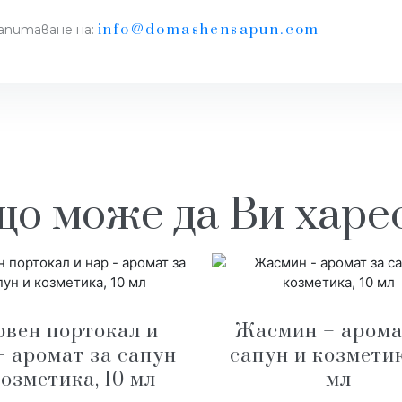
info@domashensapun.com
запитаване на:
о може да Ви хар
рвен портокал и
Жасмин – арома
– аромат за сапун
сапун и козметик
козметика, 10 мл
мл