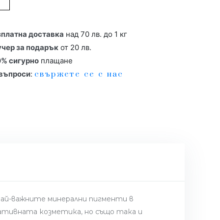
зплатна доставка
над 70 лв. до 1 кг
учер за подарък
от 20 лв.
0% сигурно
плащане
 въпроси
:
свържете се с нас
т най-важните минерални пигменти в
ративната козметика, но също така и