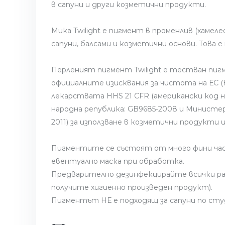
в сапуни и други козметични продукти.
Мика Twilight е пигмент в променлив (хамел
сапуни, балсами и козметични основи. Това
Перленият пигмент Twilight е тестван пиг
официалните изисквания за чистота на ЕС (
лекарствата HHS 21 CFR (американски код н
народна република: GB9685-2008 и Министе
2011) за използване в козметични продукти 
Пигментите се състоят от много фини час
евентуално маска при обработка.
Предварително дезинфекцирайте всички рабо
получите хигиенно произведен продукт).
Пигментът НЕ е подходящ за сапуни по студ