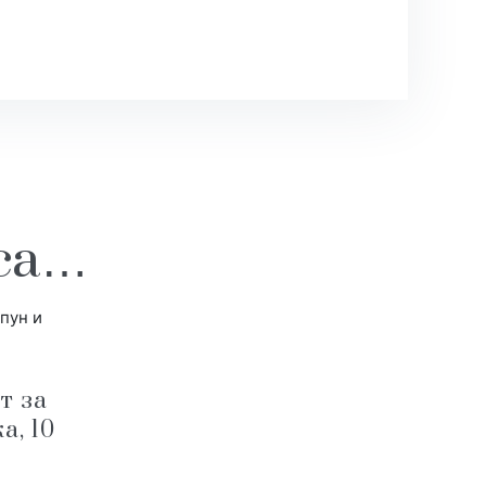
еса…
т за
а, 10