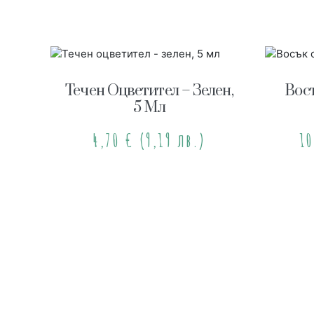
Течен Оцветител – Зелен,
Восъ
5 Мл
4,70
€
(9,19 лв.)
1