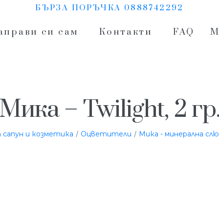
БЪРЗА ПОРЪЧКА 0888742292
аправи си сам
Контакти
FAQ
М
Мика – Twilight, 2 гр
/
/
 сапун и козметика
Оцветители
Мика - минерална сл