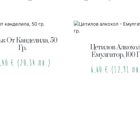
к От Канделила, 50
Цетилов Алкохол
Гр.
Емулгатор, 100 Г
0,40
€
(20,34 лв.)
6,60
€
(12,91 лв