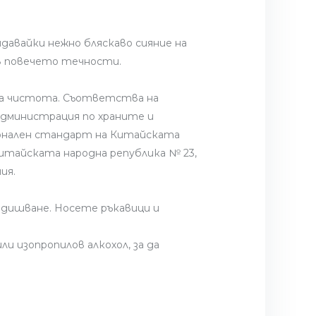
идавайки нежно бляскаво сияние на
 в повечето течности.
ока чистота. Съответства на
(Администрация по храните и
ционален стандарт на Китайската
итайската народна република № 23,
ия.
дишване. Носете ръкавици и
и изопропилов алкохол, за да