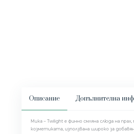
Описание
Допълнителна ин
Мика – Twilight е финно смляна слюда на пр
козметиката, използвана широко за добавян