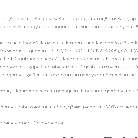
еон) цвят от сиво до лилаво – подходящ за оцветяване, пр
 е по-тежък продукт и подобно на глитерите ще се утаи
мент на европейска марка с козметично качество с вис
Козметична директива 93/35 / ЕИО и ЕО 1223/2009), САЩ 
а Fed.Regulations, част 73), както и Япония и Китай (На
рството на здравеопазването на Здравния бюлетин на К
и е одобрен за всички козметични продукти без ограничен
тици, които могат да попаднат в белите дробове при в
тни повърхности и оборудване (напр. със 70% етанол ил
ения метод (Cold Process).