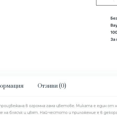
Бе
Ва
10
За
формация
Отзиви (0)
ах, произвежана в огромна гама цветове. Миката е един о
е на блясък и цвят. Най-честото и приложение е в деко