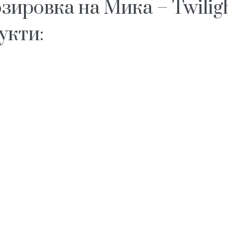
ировка на Мика – Twiligh
укти: