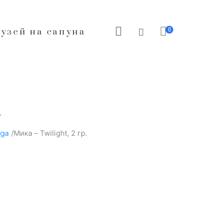
0
узей на сапуна
.
/Мика – Twilight, 2 гр.
юда