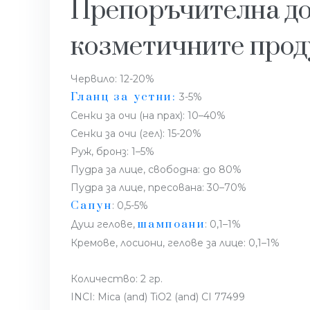
Препоръчителна доз
козметичните прод
Червило: 12-20%
Гланц за устни:
3-5%
Сенки за очи (на прах): 10–40%
Сенки за очи (гел): 15-20%
Руж, бронз: 1–5%
Пудра за лице, свободна: до 80%
Пудра за лице, пресована: 30–70%
Сапун
: 0,5-5%
шампоани
Душ гелове,
: 0,1–1%
Кремове, лосиони, гелове за лице: 0,1–1%
Количество: 2 гр.
INCI: Mica (and) TiO2 (and) CI 77499