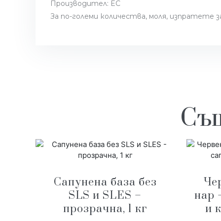
Производител: EC
За по-големи количества, моля, изпратете 
Същ
Сапунена база без
Че
SLS и SLES –
нар 
прозрачна, 1 кг
и 