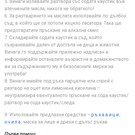
5. Винаги изливайте разтвора със содата каустик във
втечнените масла, никога не обратното!
6. За разтварянето на маслата използвайте по-дълбок
съд, в който ще се потопи изцяло пасатора. Така ще
предотвратите пръскане на алкална смес.
7. Складирайте содата каустик в съд, който
съхранявайте далеч от достъпа на деца и животни.
Винаги го поддържайте прилежно надписан и
информирайте останалите възрастни в домакинството
ви за съдържанието му и безопасните мерки на
употреба!
8. Винаги имайте под ръка парцалче или спрей с
разтвор на оцет или лимонена киселина –
неутрализира евентуалното пръскане на сода каустик/
разтвор на сода каустик/следа.
9. Използвайте предпазни средства –
ръкавици
,
очила
, маска за лице и дрехи с дълъг ръкав.
Първа помощ