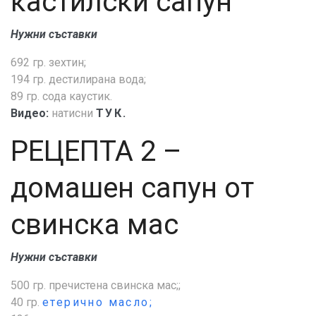
кастилски сапун
Нужни съставки
692 гр. зехтин;
194 гр. дестилирана вода;
89 гр. сода каустик.
Видео:
натисни
ТУК.
РЕЦЕПТА 2 –
домашен сапун от
свинска мас
Нужни съставки
500 гр. пречистена свинска мас;;
40 гр.
етерично масло;