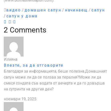
(www.domashensapun.com).
видео
/
домашен сапун
/
начинаещ
/
сапун
/
сапун у дома
2 Comments
Илияна
Влезте, за да отговорите
Благодаря за информацията, беше полезна.Домашният
сапун може ли да се ползва за пералня?Може ли да
смеся сондата съв водата от вечерта и да го довърша
на сутринта на другия ден?
ноември 19, 2025