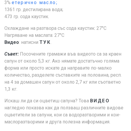
3%
етерично масло;
1361 гр. дестилирана вода;
473 гр. сода каустик.
Охлаждане на разтвора със сода каустик: 27°С
Нагряване на маслата: 27°С
Видео
: натисни
ТУК
.
Съвет:
Посочените грамажи във видеото са за краен
сапун от около 5,3 кг. Ако нямате достатъчно голяма
форма или просто искате да направите по-малко
количество, разделете съставките на половина, респ.
на 4 за домашен сапун от около 2,7 кг или съответно
1,3 кг.
Искаш ли да си оцветиш сапуна? Това
ВИДЕО
нагледно показва как да ползваш различните видове
оцветители за сапуни, кои са водоразтворими и кои-
маслоразтворими и друга полезна информация.