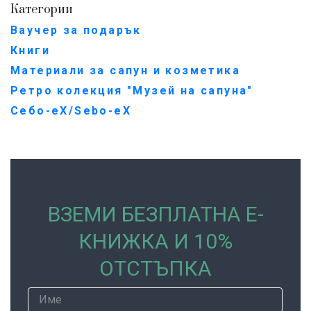
Категории
Ваучер за подарък
Книги
Материали за сапун и козметика
Ретро колекция "Музей на сапуна"
Себо-еХ/Sebo-eX
ВЗЕМИ БЕЗПЛАТНА Е-
КНИЖКА И 10%
ОТСТЪПКА