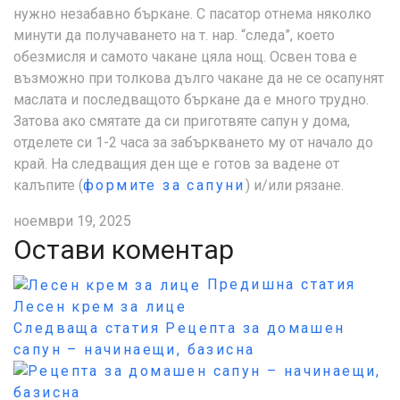
нужно незабавно бъркане. С пасатор отнема няколко
минути да получаването на т. нар. “следа”, което
обезмисля и самото чакане цяла нощ. Освен това е
възможно при толкова дълго чакане да не се осапунят
маслата и последващото бъркане да е много трудно.
Затова ако смятате да си приготвяте сапун у дома,
отделете си 1-2 часа за забъркването му от начало до
край. На следващия ден ще е готов за вадене от
калъпите (
формите за сапуни
) и/или рязане.
ноември 19, 2025
Остави коментар
Предишна статия
Лесен крем за лице
Следваща статия
Рецепта за домашен
сапун – начинаещи, базисна