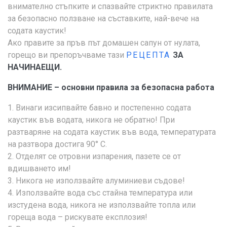
внимателно стъпките и спазвайте стриктно правилата
за безопасно ползване на съставките, най-вече на
содата каустик!
Ако правите за пръв път домашен сапун от нулата,
горещо ви препоръчваме тази
РЕЦЕПТА
ЗА
НАЧИНАЕЩИ.
ВНИМАНИЕ – основни правила за безопасна работа
1. Винаги изсипвайте бавно и постепенно содата
каустик във водата, никога не обратно! При
разтваряне на содата каустик във вода, температурата
на разтвора достига 90° С.
2. Отделят се отровни изпарения, пазете се от
вдишването им!
3. Никога не използвайте алуминиеви съдове!
4. Използвайте вода със стайна температура или
изстудена вода, никога не използвайте топла или
гореща вода – рискувате експлозия!