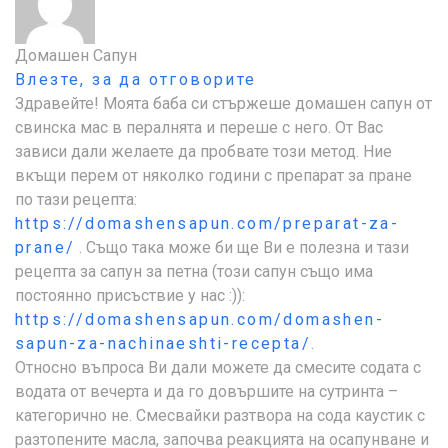
Домашен Сапун
Влезте, за да отговорите
Здравейте! Моята баба си стържеше домашен сапун от
свинска мас в пералнята и переше с него. От Вас
зависи дали желаете да пробвате този метод. Ние
вкъщи перем от няколко години с препарат за пране
по тази рецепта:
https://domashensapun.com/preparat-za-
prane/
. Също така може би ще Ви е полезна и тази
рецепта за сапун за петна (този сапун също има
постоянно присъствие у нас :)):
https://domashensapun.com/domashen-
sapun-za-nachinaeshti-recepta/
.
Относно въпроса Ви дали можете да смесите содата с
водата от вечерта и да го довършите на сутринта –
категорично не. Смесвайки разтвора на сода каустик с
разтопените масла, започва реакцията на осапунване и