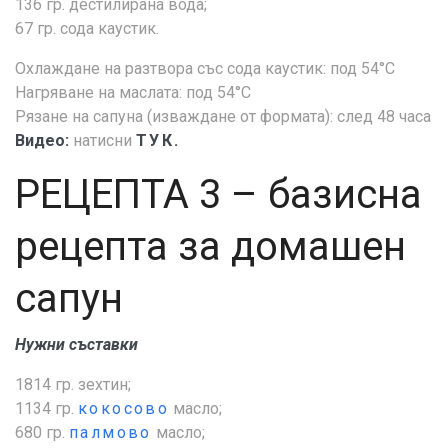
136 гр. дестилирана вода;
67 гр. сода каустик.
Охлаждане на разтвора със сода каустик: под 54°С
Нагряване на маслата: под 54°С
Рязане на сапуна (изваждане от формата): след 48 часа
Видео:
натисни
ТУК.
РЕЦЕПТА 3 – базисна
рецепта за домашен
сапун
Нужни съставки
1814 гр. зехтин;
1134 гр.
кокосово
масло;
680 гр.
палмово
масло;