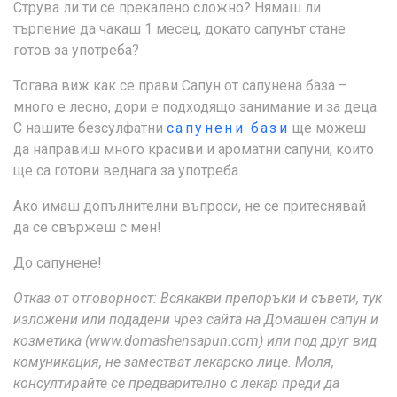
Струва ли ти се прекалено сложно? Нямаш ли
търпение да чакаш 1 месец, докато сапунът стане
готов за употреба?
Тогава виж как се прави Сапун от сапунена база –
много е лесно, дори е подходящо занимание и за деца.
С нашите безсулфатни
сапунени бази
ще можеш
да направиш много красиви и ароматни сапуни, които
ще са готови веднага за употреба.
Ако имаш допълнителни въпроси, не се притеснявай
да се свържеш с мен!
До сапунене!
Отказ от отговорност: Всякакви препоръки и съвети, тук
изложени или подадени чрез сайта на Домашен сапун и
козметика (www.domashensapun.com) или под друг вид
комуникация, не заместват лекарско лице. Моля,
консултирайте се предварително с лекар преди да