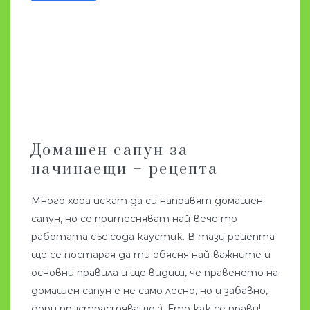
Домашен сапун за
начинаещи – рецепта
Много хора искат да си направят домашен
сапун, но се притесняват най-вече то
работата със сода каустик. В тази рецепта
ще се постарая да ти обясня най-важните и
основни правила и ще видиш, че правенето на
домашен сапун е не само лесно, но и забавно,
дори пристрастяващо :). Ето как се прави!