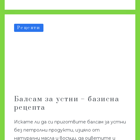
Рецепти
Балсам за устни – базисна
рецепта
Искате ли да си приготвите балсам за устни
без петролни продукти, изцяло от
натурални масла и восъци, да оцветите и