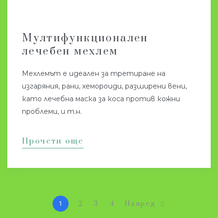
Мултифункционален
лечебен мехлем
Мехлемът е идеален за третиране на
изгаряния, рани, хемороиди, разширени вени,
като лечебна маска за коса против кожни
проблеми, и т.н.
Прочети още
1
2
3
4
Напред