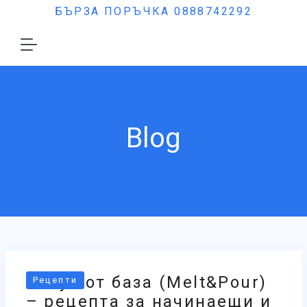
БЪРЗА ПОРЪЧКА 0888742292
Blog
Сапун от база (Melt&Pour)
Рецепти
– рецепта за начинаещи и