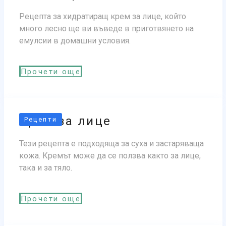
Рецепта за хидратиращ крем за лице, който
много лесно ще ви въведе в приготвянето на
емулсии в домашни условия.
Прочети още
Крем за лице
Рецепти
Тези рецепта е подходяща за суха и застаряваща
кожа. Кремът може да се ползва както за лице,
така и за тяло.
Прочети още