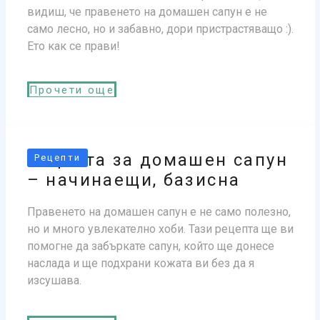
видиш, че правенето на домашен сапун е не
само лесно, но и забавно, дори пристрастяващо :).
Ето как се прави!
Прочети още
Рецепта за домашен сапун
Рецепти
– начинаещи, базисна
Правенето на домашен сапун е не само полезно,
но и много увлекателно хоби. Тази рецепта ще ви
помогне да забъркате сапун, който ще донесе
наслада и ще подхрани кожата ви без да я
изсушава.