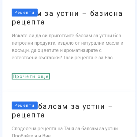
Балсам за устни – базисна
Рецепти
рецепта
Искате ли да си приготвите балсам за устни без
петролни продукти, изцяло от натурални масла и
восъци, да оцветите и ароматизирате с
естествени съставки? Тази рецепта е за Вас.
Прочети още
Розов балсам за устни –
Рецепти
рецепта
Споделена рецепта на Таня за балсам за устни.
Пробайте я и Вие.