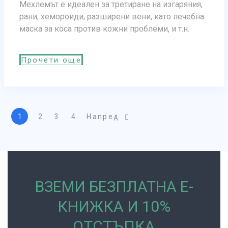
Мехлемът е идеален за третиране на изгаряния,
рани, хемороиди, разширени вени, като лечебна
маска за коса против кожни проблеми, и т.н.
Прочети още
1
2
3
4
Напред
ВЗЕМИ БЕЗПЛАТНА Е-
КНИЖКА И 10%
ОТСТЪПКА