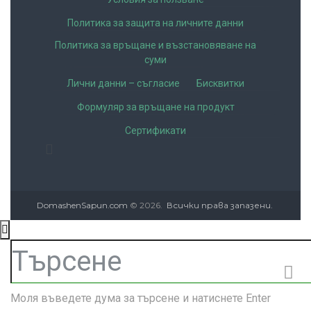
Политика за защита на личните данни
Политика за връщане и възстановяване на
суми
Лични данни – съгласие
Бисквитки
Формуляр за връщане на продукт
Сертификати
DomashenSapun.com
© 2026.
Всички права запазени.
Моля въведете дума за търсене и натиснете Enter