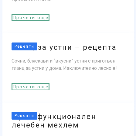
Прочети още
Гланц за устни – рецепта
Рецепти
Сочни, бляскави и “вкусни” устни с приготвен
гланц за устни у дома. Изключително лесно е!
Прочети още
Мултифункционален
Рецепти
лечебен мехлем