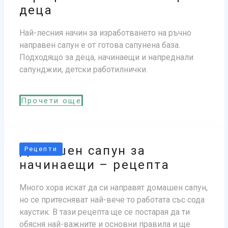
деца
Най-лесния начин за изработването на ръчно
направен сапун е от готова сапунена база.
Подходящо за деца, начинаещи и напреднали
сапунджии, детски работилнички.
Прочети още
Домашен сапун за
Рецепти
начинаещи – рецепта
Много хора искат да си направят домашен сапун,
но се притесняват най-вече то работата със сода
каустик. В тази рецепта ще се постарая да ти
обясня най-важните и основни правила и ще