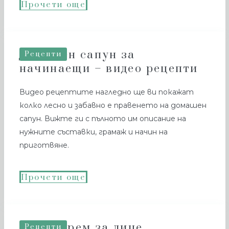
Прочети още
Домашен сапун за
Рецепти
начинаещи – видео рецепти
Видео рецептите нагледно ще ви покажат
колко лесно и забавно е правенето на домашен
сапун. Вижте ги с пълното им описание на
нужните съставки, грамаж и начин на
приготвяне.
Прочети още
Лесен крем за лице
Рецепти