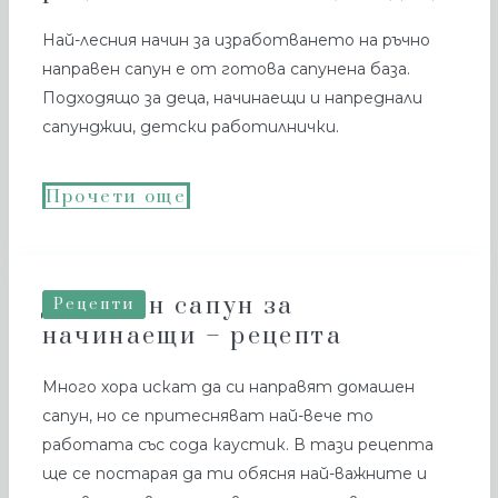
Най-лесния начин за изработването на ръчно
направен сапун е от готова сапунена база.
Подходящо за деца, начинаещи и напреднали
сапунджии, детски работилнички.
Прочети още
Домашен сапун за
Рецепти
начинаещи – рецепта
Много хора искат да си направят домашен
сапун, но се притесняват най-вече то
работата със сода каустик. В тази рецепта
ще се постарая да ти обясня най-важните и