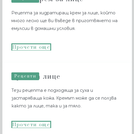
Рецепта за хидратиращ крем за лице, който
много лесно ще ви въведе в приготвянето на
емулсии в домашни условия.
Прочети още
Крем за лице
Рецепти
Тези рецепта е подходяща за суха и
застаряваща кожа. Кремът може да се ползва
както за лице, така и за тяло.
Прочети още