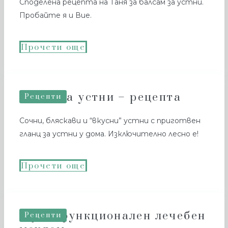
Споделена рецепта на Таня за балсам за устни.
Пробайте я и Вие.
Прочети още
Гланц за устни – рецепта
Рецепти
Сочни, бляскави и “вкусни” устни с приготвен
гланц за устни у дома. Изключително лесно е!
Прочети още
Мултифункционален лечебен
Рецепти