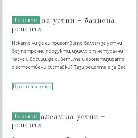
Балсам за устни – базисна
Рецепти
рецепта
Искате ли да си приготвите балсам за устни
без петролни продукти, изцяло от натурални
масла и восъци, да оцветите и ароматизирате
с естествени съставки? Тази рецепта е за Вас.
Прочети още
Розов балсам за устни –
Рецепти
рецепта