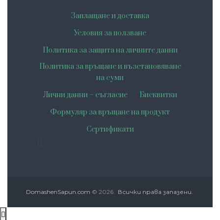
Заплащане и доставка
Условия за ползване
Политика за защита на личните данни
Политика за връщане и възстановяване
на суми
Лични данни – съгласие
Бисквитки
Формуляр за връщане на продукт
Сертификати
DomashenSapun.com
© 2026.
Всички права запазени.