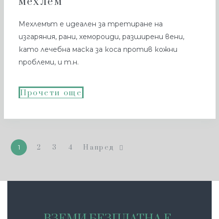
мехлем
Мехлемът е идеален за третиране на
изгаряния, рани, хемороиди, разширени вени,
като лечебна маска за коса против кожни
проблеми, и т.н.
Прочети още
1
2
3
4
Напред
ВЗЕМИ БЕЗПЛАТНА Е-