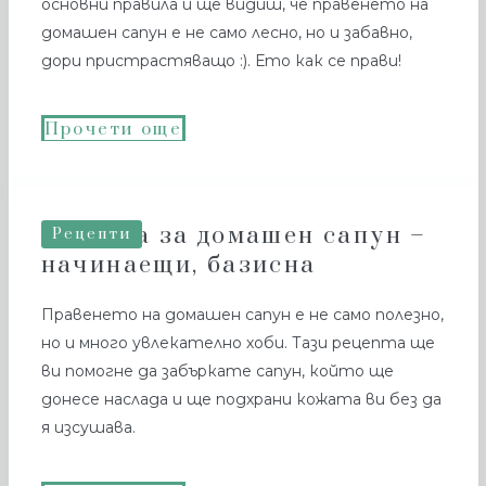
основни правила и ще видиш, че правенето на
домашен сапун е не само лесно, но и забавно,
дори пристрастяващо :). Ето как се прави!
Прочети още
Рецепта за домашен сапун –
Рецепти
начинаещи, базисна
Правенето на домашен сапун е не само полезно,
но и много увлекателно хоби. Тази рецепта ще
ви помогне да забъркате сапун, който ще
донесе наслада и ще подхрани кожата ви без да
я изсушава.