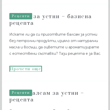
Балсам за устни – базисна
Рецепти
рецепта
Искате ли да си приготвите балсам за устни
без петролни продукти, изцяло от натурални
масла и восъци, да оцветите и ароматизирате
с естествени съставки? Тази рецепта е за Вас.
Прочети още
Розов балсам за устни –
Рецепти
рецепта