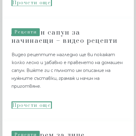
Прочети още
Домашен сапун за
Рецепти
начинаещи – видео рецепти
Видео рецептите нагледно ще ви покажат
колко лесно и забавно е правенето на домашен
сапун. Вижте ги с пълното им описание на
нужните съставки, грамаж и начин на
приготвяне.
Прочети още
Лесен крем за лице
Рецепти