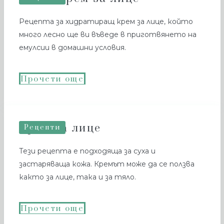
Рецепта за хидратиращ крем за лице, който
много лесно ще ви въведе в приготвянето на
емулсии в домашни условия.
Прочети още
Крем за лице
Рецепти
Тези рецепта е подходяща за суха и
застаряваща кожа. Кремът може да се ползва
както за лице, така и за тяло.
Прочети още