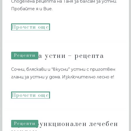
Споделена рецепта на Таня за балсам за устни.
Пробайте я и Вие.
Прочети още
Гланц за устни – рецепта
Рецепти
Сочни, бляскави и “вкусни” устни с приготвен
гланц за устни у дома. Изключително лесно е!
Прочети още
Мултифункционален лечебен
Рецепти