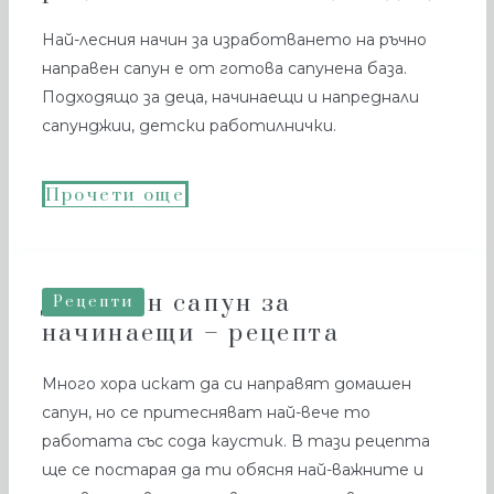
Най-лесния начин за изработването на ръчно
направен сапун е от готова сапунена база.
Подходящо за деца, начинаещи и напреднали
сапунджии, детски работилнички.
Прочети още
Домашен сапун за
Рецепти
начинаещи – рецепта
Много хора искат да си направят домашен
сапун, но се притесняват най-вече то
работата със сода каустик. В тази рецепта
ще се постарая да ти обясня най-важните и