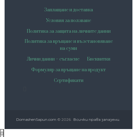
Заплащане и доставка
Условия за ползване
Политика за защита на личните данни
Политика за връщане и възстановяване
на суми
Лични данни – съгласие
Бисквитки
Формуляр за връщане на продукт
Сертификати
DomashenSapun.com
© 2026.
Всички права запазени.