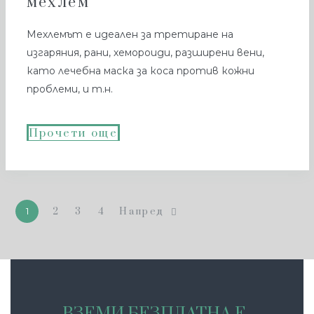
мехлем
Мехлемът е идеален за третиране на
изгаряния, рани, хемороиди, разширени вени,
като лечебна маска за коса против кожни
проблеми, и т.н.
Прочети още
1
2
3
4
Напред
ВЗЕМИ БЕЗПЛАТНА Е-