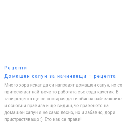
Рецепти
Домашен сапун за начинаещи – рецепта
Много хора искат да си направят домашен сапун, но се
притесняват най-вече то работата със сода каустик. В
тази рецепта ще се постарая да ти обясня най-важните
и основни правила и ще видиш, че правенето на
домашен сапун е не само лесно, но и забавно, дори
пристрастяващо :). Ето как се прави!