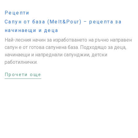
Рецепти
Сапун от база (Melt&Pour) – рецепта за
начинаещи и деца
Най-лесния начин за изработването на ръчно направен
сапун е от готова сапунена база. Подходящо за деца,
начинаещи и напреднали сапунджии, детски
работилнички.
Прочети още