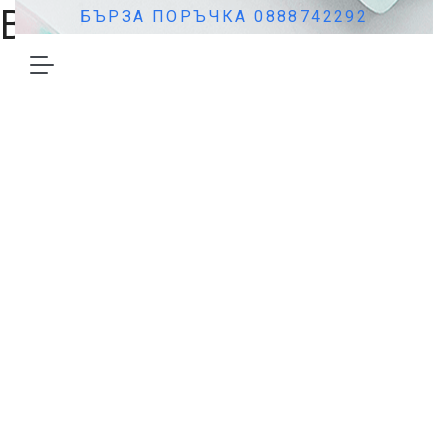
Blog
БЪРЗА ПОРЪЧКА 0888742292