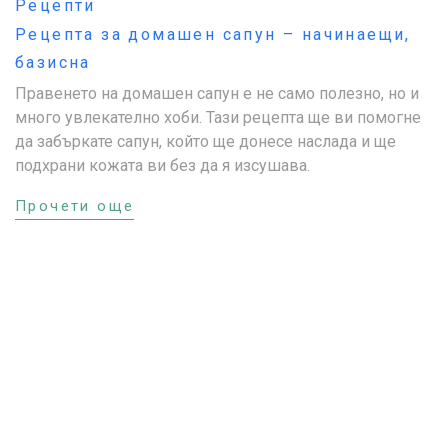
Рецепти
Рецепта за домашен сапун – начинаещи,
базисна
Правенето на домашен сапун е не само полезно, но и
много увлекателно хоби. Тази рецепта ще ви помогне
да забъркате сапун, който ще донесе наслада и ще
подхрани кожата ви без да я изсушава.
Прочети още