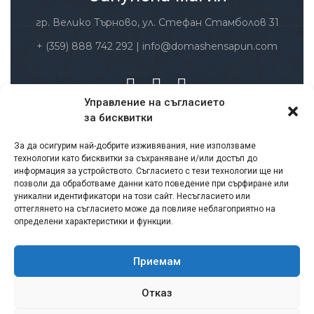
гр. Велико Търново, ул. Стефан Стамболов 31
+ (359) 888 742 292
|
info@domashensapun.com
Управление на съгласието
за бисквитки
Заплащане и доставка
За да осигурим най-добрите изживявания, ние използваме
Условия за ползване
технологии като бисквитки за съхраняване и/или достъп до
Политика за защита на личните данни
информация за устройството. Съгласието с тези технологии ще ни
позволи да обработваме данни като поведение при сърфиране или
Политика за връщане и възстановяване на
уникални идентификатори на този сайт. Несъгласието или
суми
оттеглянето на съгласието може да повлияе неблагоприятно на
определени характеристики и функции.
Лични данни – съгласие
Бисквитки
Формуляр за връщане на продукт
Приемам
Сертификати
Отказ