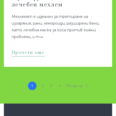
лечебен мехлем
Мехлемът е идеален за третиране на
изгаряния, рани, хемороиди, разширени вени,
като лечебна маска за коса против кожни
проблеми, и т.н.
Прочети още
1
2
3
4
Напред