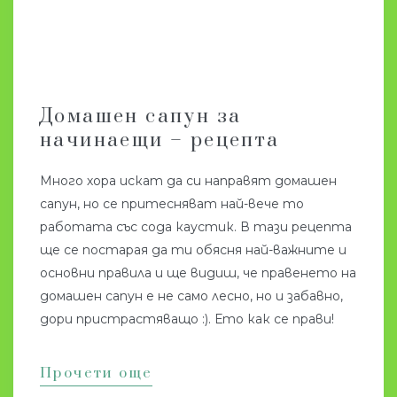
Домашен сапун за
начинаещи – рецепта
Много хора искат да си направят домашен
сапун, но се притесняват най-вече то
работата със сода каустик. В тази рецепта
ще се постарая да ти обясня най-важните и
основни правила и ще видиш, че правенето на
домашен сапун е не само лесно, но и забавно,
дори пристрастяващо :). Ето как се прави!
Прочети още