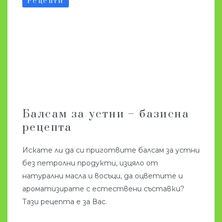
Рецепти
Балсам за устни – базисна
рецепта
Искате ли да си приготвите балсам за устни
без петролни продукти, изцяло от
натурални масла и восъци, да оцветите и
ароматизирате с естествени съставки?
Тази рецепта е за Вас.