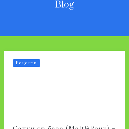
Blog
Рецепти
Сапун от база (Melt&Pour) –