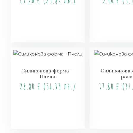
13,20
€
(25,82 лв.)
2,00
€
(3,9
Още
Ощ
Силиконова форма –
Силиконова 
Пчели
рози
28,80
€
(56,33 лв.)
17,80
€
(34,
Купи
Куп