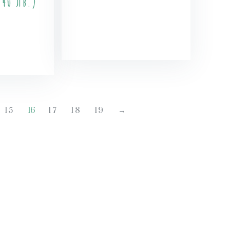
40 лв.)
Купи
и
15
16
17
18
19
→