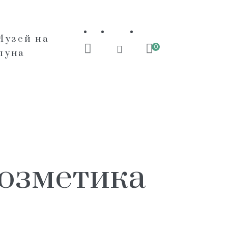
Музей на
0
пуна
козметика