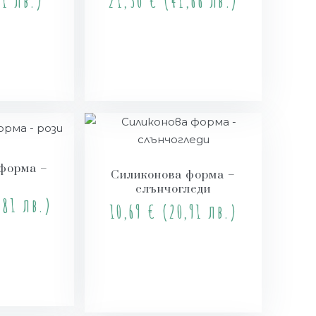
1 лв.)
21,30
€
(41,66 лв.)
е
Купи
форма –
Силиконова форма –
слънчогледи
81 лв.)
10,69
€
(20,91 лв.)
и
Купи