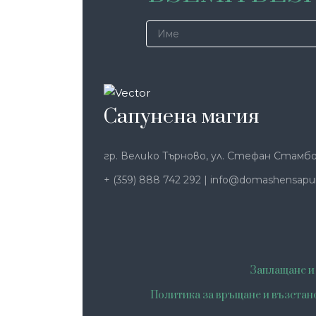
Сапунена магия
гр. Велико Търново, ул. Стефан Стамбо
+ (359) 888 742 292
|
info@domashensapu
Заплащане и
Политика за връщане и възстан