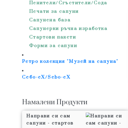
Пенители/Сгъстители/Сода
Печати за сапуни
Сапунена базa
Сапунерки ръчна изработка
Стартови пакети
Форми за сапуни
Ретро колекция "Музей на сапуна"
Себо-еХ/Sebo-eX
Намалени Продукти
Направи си сам
сапуни - стартов