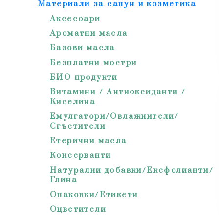
Материали за сапун и козметика
Аксесоари
Ароматни масла
Базови масла
Безплатни мостри
БИО продукти
Витамини / Антиоксиданти /
Киселина
Емулгатори/Овлажнители/
Сгъстители
Етерични масла
Консерванти
Натурални добавки/Ексфолианти/
Глина
Опаковки/Етикети
Оцветители