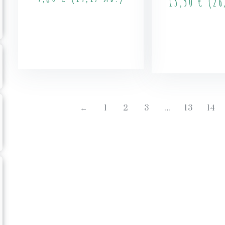
13,50
€
(26,
Още
Куп
←
1
2
3
…
13
14