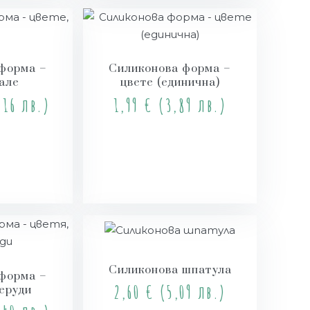
форма –
Силиконова форма –
лале
цвете (единична)
16 лв.)
1,99
€
(3,89 лв.)
и
Купи
Силиконова шпатула
форма –
2,60
€
(5,09 лв.)
перуди