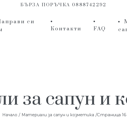
БЪРЗА ПОРЪЧКА 0888742292
Направи си
Контакти
FAQ
м
са
и за сапун и 
/
/Страница 16
Начало
Материали за сапун и козметика