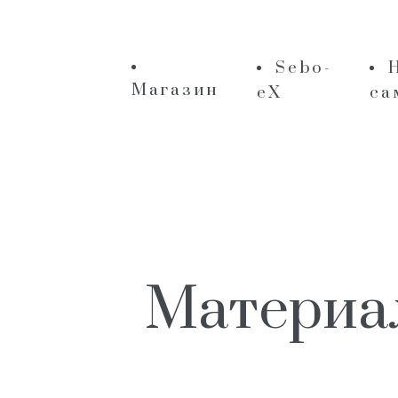
Sebo-
Магазин
eX
са
Материал