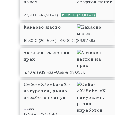
пакет
22,28
€
(43,58 лв.)
19,99
€
(39,10 лв.)
Какаово масло
10,30
€
(20,15 лв.)
–
46,00
€
(89,97 лв.)
Активен въглен на
прах
4,70
€
(9,19 лв.)
–
8,69
€
(17,00 лв.)
Себо-еХ/Sebo-eX -
натурален, ръчно
изработен сапун
12,78
€
(25,00 лв.)
Оценено с