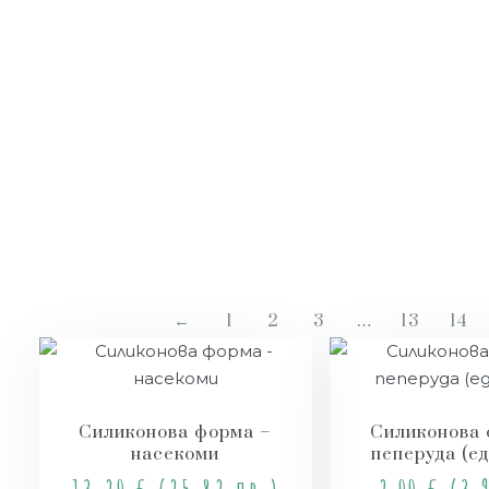
←
1
2
3
…
13
14
Силиконова форма –
Силиконова 
насекоми
пеперуда (е