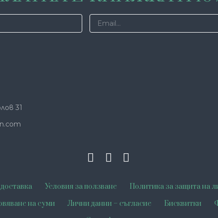
лов 31
n.com
 доставка
Условия за ползване
Политика за защита на л
овяване на суми
Лични данни – съгласие
Бисквитки
Ф