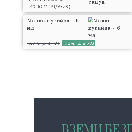
4.85
от 5
–
40,90
€
(79,99 лв.)
Малка кутийка - 6
мл
1,60
€
(3,13 лв.)
1,12
€
(2,19 лв.)
ВЗЕМИ БЕЗП