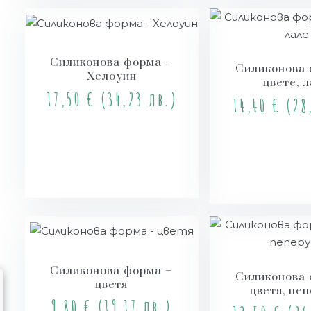
Силиконова форма –
Силиконова 
Хелоуин
цветe, 
17,50
€
(34,23 лв.)
14,40
€
(28,
Купи
Куп
Силиконова форма –
Силиконова 
цветя
цветя, пе
9,80
€
(19,17 лв.)