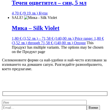
Течен оцветител – син, 5 мл
4,70
€
(9,19 лв.)
Купи
SALE!
Мика – Silk Violet
1,80
€
(3,52 лв.)
–
71,58
€
(140,00 лв.)
Price range: 1,80 €
(3,52 лв.) through 71,58 € (140,00 лв.)
Опции
This
Продукт has multiple variants. The options may be chosen
on the Продукт page
Силиконовите форми са най-удобни и най-често изплзвани за
изливането на домашен сапун. Разгледайте разнообразието,
което предлагаме.
ВЗЕМИ БЕЗПЛАТНА Е-КНИЖКА И 10%
ОТСТЪПКА