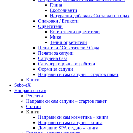
Глина
Ексфолианти
Натурални добавки / Съставки на прах
Опаковки / Етикети
Оцветители
Естетствени оцветители
Мика
Течни оцветители
Пенители / Сгъстители / Сода
Печати за сапуни
Сапунена база
Сапунерки ръчна изработка
Форми за сапуни
Направи си сам сапуни – стартов пакет
Книги
Sebo-eX
Направи си сам
Рецепти
Направи си сам сапуни – стартов пакет
Статии
Книги
Направи си сам козметика – книга
Направи си сам сапуни – книга
Домашно SPA студио – книга