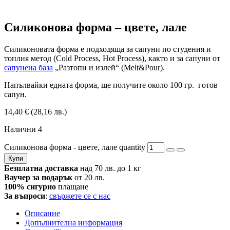
Силиконова форма – цветe, лале
Силиконовата форма е подходяща за сапуни по студения и
топлия метод (Cold Process, Hot Process), както и за сапуни от
сапунена база
„Разтопи и излей“ (Melt&Pour).
Напълвайки едната форма, ще получите около 100 гр. готов
сапун.
14,40
€
(28,16 лв.)
Налични 4
Силиконова форма - цветe, лале quantity
Купи
Безплатна доставка
над 70 лв. до 1 кг
Ваучер за подарък
от 20 лв.
100% сигурно
плащане
За въпроси
:
свържете се с нас
Описание
Допълнителна информация