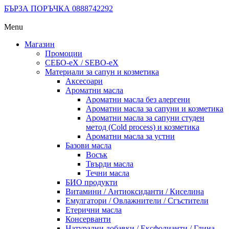
БЪРЗА ПОРЪЧКА 0888742292
Menu
Магазин
Промоции
СЕБО-еХ / SEBO-eX
Материали за сапун и козметика
Аксесоари
Ароматни масла
Ароматни масла без алергени
Ароматни масла за сапуни и козметика
Ароматни масла за сапуни студен
метод (Cold process) и козметика
Ароматни масла за устни
Базови масла
Восък
Твърди масла
Течни масла
БИО продукти
Витамини / Антиоксиданти / Киселина
Емулгатори / Овлажнители / Сгъстители
Етерични масла
Консерванти
Натурални добавки / Ексфолианти / Глина