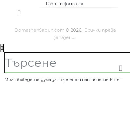
Сертификати
DomashenSapun.com
© 2026.
Всички права
запазени.
Моля въведете дума за търсене и натиснете Enter