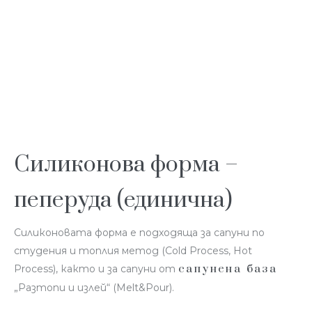
Силиконова форма –
пеперуда (единична)
Силиконовата форма е подходяща за сапуни по
студения и топлия метод (Cold Process, Hot
сапунена база
Process), както и за сапуни от
„Разтопи и излей“ (Melt&Pour).