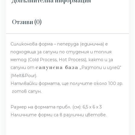
Допълнителна информация
Отзиви (0)
Силиконова форма – пеперуда (единична) е
подходяща за сапуни по студения и топлия
метод (Cold Process, Hot Process), както и за
сапунена база
сапуни от
„Разтопи и излей“
(Melt&Pour).
Напълвайки формата, ще получите около 100 гр.
готов сапун.
Размер на формата прибл. (см): 6,5 x 6 х 3
Наличните форми са в различни цветове.