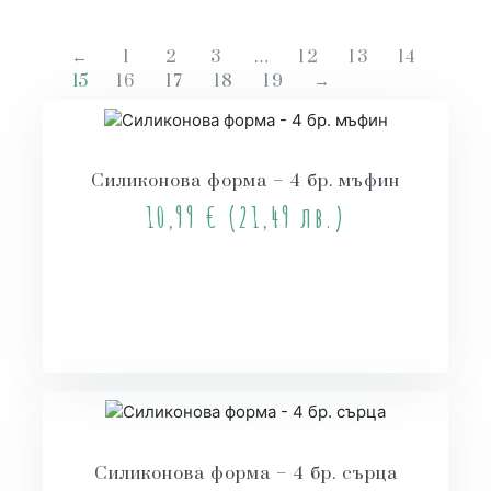
←
1
2
3
…
12
13
14
15
16
17
18
19
→
Силиконова форма – 4 бр. мъфин
10,99
€
(21,49 лв.)
Купи
Силиконова форма – 4 бр. сърца