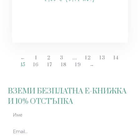
Още
←
1
2
3
…
12
13
14
15
16
17
18
19
→
ВЗЕМИ БЕЗПЛАТНА Е-КНИЖКА
И 10% ОТСТЪПКА