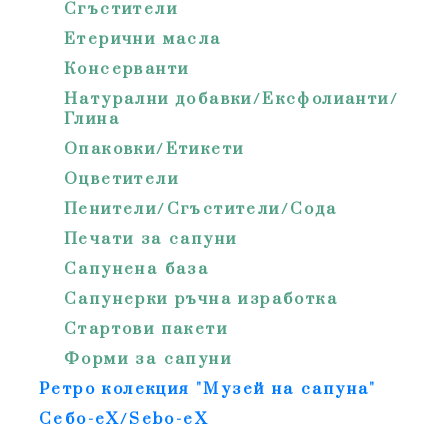
Сгъстители
Етерични масла
Консерванти
Натурални добавки/Ексфолианти/
Глина
Опаковки/Етикети
Оцветители
Пенители/Сгъстители/Сода
Печати за сапуни
Сапунена базa
Сапунерки ръчна изработка
Стартови пакети
Форми за сапуни
Ретро колекция "Музей на сапуна"
Себо-еХ/Sebo-eX