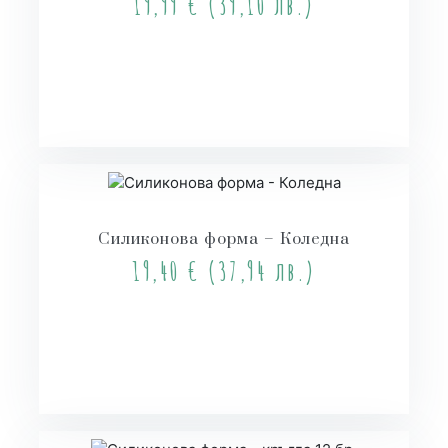
19,99
€
(39,10 лв.)
Купи
Силиконова форма – Коледна
19,40
€
(37,94 лв.)
Купи