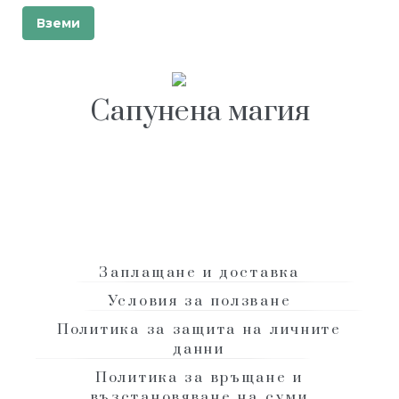
Сапунена магия
гр. Велико Търново, ул. Стефан Стамболов 31
+ (359) 888 742 292
|
info@domashensapun.com
Заплащане и доставка
Условия за ползване
Политика за защита на личните
данни
Политика за връщане и
възстановяване на суми