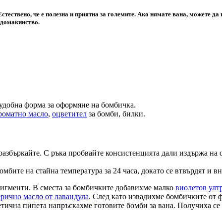
Естествено, че е полезна и приятна за големите. Ако нямате вана, можете да 
 домакинство.
удобна форма за оформяне на бомбичка.
роматно масло
,
оцветител
за бомби, билки.
разбъркайте. С ръка пробвайте консистенцията дали издържа на
мбите на стайна температура за 24 часа, докато се втвърдят и в
игменти. В сместа за бомбичките добавихме малко
виолетов улт
ерично масло от лавандула
. След като извадихме бомбичките от 
етична пипета напръскахме готовите бомби за вана. Получиха с