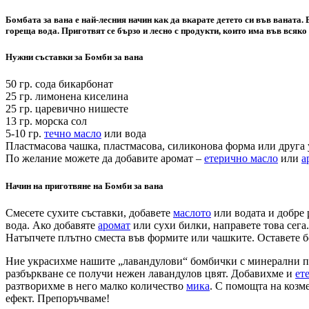
Бомбата за вана е най-лесния начин как да вкарате детето си във ваната. 
гореща вода. Приготвят се бързо и лесно с продукти, които има във всяко
Нужни съставки за Бомби за вана
50 гр. сода бикарбонат
25 гр. лимонена киселина
25 гр. царевично нишесте
13 гр. морска сол
5-10 гр.
течно масло
или вода
Пластмасова чашка, пластмасова, силиконова форма или друга 
По желание можете да добавите аромат –
етерично масло
или
а
Начин на приготвяне на Бомби за вана
Смесете сухите съставки, добавете
маслото
или водата и добре 
вода. Ако добавяте
аромат
или сухи билки, направете това сега.
Натъпчете плътно сместа във формите или чашките. Оставете бо
Ние украсихме нашите „лавандулови“ бомбички с минерални п
разбъркване се получи нежен лавандулов цвят. Добавихме и
ет
разтворихме в него малко количество
мика
. С помощта на козм
ефект. Препоръчваме!