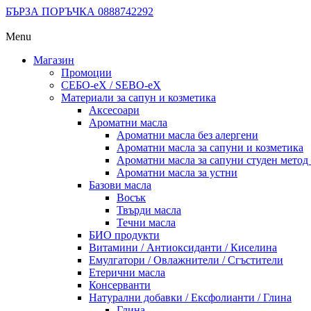
БЪРЗА ПОРЪЧКА 0888742292
Menu
Магазин
Промоции
СЕБО-еХ / SEBO-eX
Материали за сапун и козметика
Аксесоари
Ароматни масла
Ароматни масла без алергени
Ароматни масла за сапуни и козметика
Ароматни масла за сапуни студен метод (
Ароматни масла за устни
Базови масла
Восък
Твърди масла
Течни масла
БИО продукти
Витамини / Антиоксиданти / Киселина
Емулгатори / Овлажнители / Сгъстители
Етерични масла
Консерванти
Натурални добавки / Ексфолианти / Глина
Глина