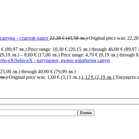
сапуни - стартов пакет
22,28
€
(43,58 лв.)
Original price was: 22,28
0
€
(89,97 лв.)
Price range: 10,30 € (20,15 лв.) through 46,00 € (89,97 
(9,19 лв.)
–
8,69
€
(17,00 лв.)
Price range: 4,70 € (9,19 лв.) through 8
ебо-еХ/Sebo-eX - натурален, ръчно изработен сапун
(25,00 лв.) through 40,90 € (79,99 лв.)
лв.)
Original price was: 1,60 € (3,13 лв.).
1,12
€
(2,19 лв.)
Текущата це
ЪПКА