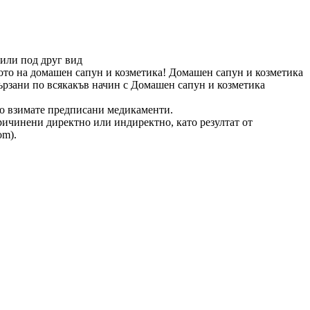
или под друг вид
вото на домашен сапун и козметика! Домашен сапун и козметика
ързани по всякакъв начин с Домашен сапун и козметика
ако взимате предписани медикаменти.
ричинени директно или индиректно, като резултат от
om).