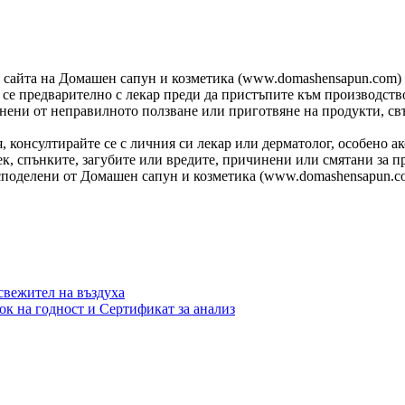
з сайта на Домашен сапун и козметика (www.domashensapun.com) 
е се предварително с лекар преди да пристъпите към производст
нени от неправилното ползване или приготвяне на продукти, св
, консултирайте се с личния си лекар или дерматолог, особено 
к, спънките, загубите или вредите, причинени или смятани за п
 споделени от Домашен сапун и козметика (www.domashensapun.c
вежител на въздуха