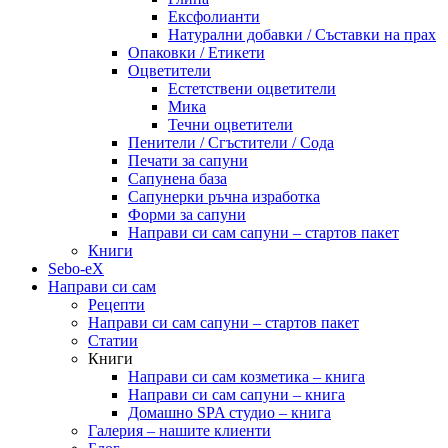
Ексфолианти
Натурални добавки / Съставки на прах
Опаковки / Етикети
Оцветители
Естетствени оцветители
Мика
Течни оцветители
Пенители / Сгъстители / Сода
Печати за сапуни
Сапунена база
Сапунерки ръчна изработка
Форми за сапуни
Направи си сам сапуни – стартов пакет
Книги
Sebo-eX
Направи си сам
Рецепти
Направи си сам сапуни – стартов пакет
Статии
Книги
Направи си сам козметика – книга
Направи си сам сапуни – книга
Домашно SPA студио – книга
Галерия – нашите клиенти