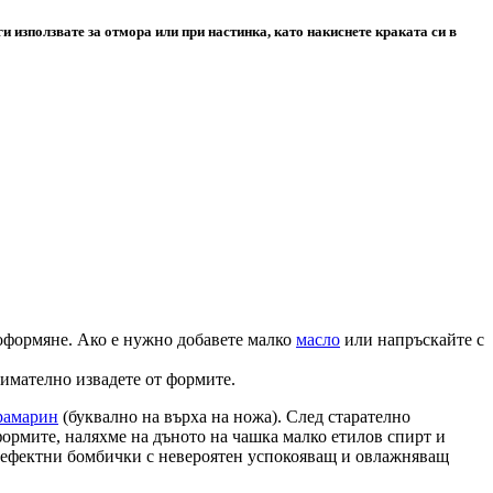
ги използвате за отмора или при настинка, като накиснете краката си в
 оформяне. Ако е нужно добавете малко
масло
или напръскайте с
нимателно извадете от формите.
рамарин
(буквално на върха на ножа). След старателно
формите, наляхме на дъното на чашка малко етилов спирт и
е ефектни бомбички с невероятен успокояващ и овлажняващ