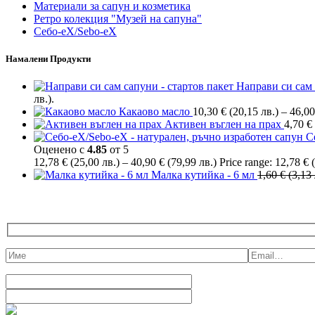
Материали за сапун и козметика
Ретро колекция "Музей на сапуна"
Себо-еХ/Sebo-eX
Намалени Продукти
Направи си сам 
лв.).
Какаово масло
10,30
€
(20,15 лв.)
–
46,0
Активен въглен на прах
4,70
€
С
Оценено с
4.85
от 5
12,78
€
(25,00 лв.)
–
40,90
€
(79,99 лв.)
Price range: 12,78 € 
Малка кутийка - 6 мл
1,60
€
(3,13 
ВЗЕМИ БЕЗПЛАТНА Е-КНИЖКА И 10% ОТСТ