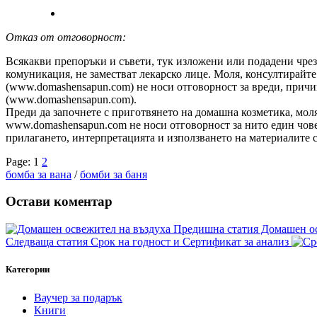
Отказ от отговорност:
Всякакви препоръки и съвети, тук изложени или подадени чре
комуникация, не заместват лекарско лице. Моля, консултирайт
(www.domashensapun.com) не носи отговорност за вреди, причи
(www.domashensapun.com).
Преди да започнете с приготвянето на домашна козметика, моля
www.domashensapun.com не носи отговорност за нито един чове
прилагането, интерпретацията и използването на материалите
Page:
1
2
бомба за вана
/
бомби за баня
Остави коментар
Предишна статия
Домашен ос
Следваща статия
Срок на годност и Сертификат за анализ
Категории
Ваучер за подарък
Книги