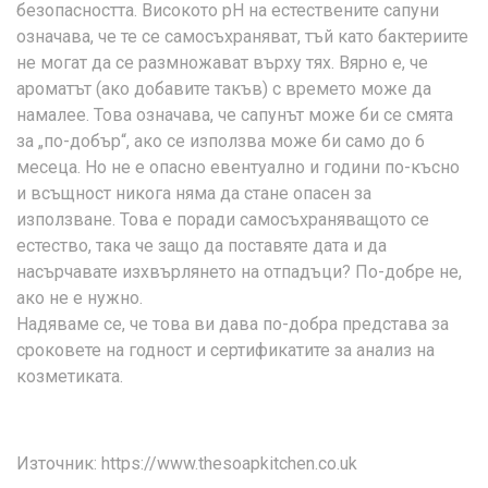
безопасността. Високото pH на естествените сапуни
означава, че те се самосъхраняват, тъй като бактериите
не могат да се размножават върху тях. Вярно е, че
ароматът (ако добавите такъв) с времето може да
намалее. Това означава, че сапунът може би се смята
за „по-добър“, ако се използва може би само до 6
месеца. Но не е опасно евентуално и години по-късно
и всъщност никога няма да стане опасен за
използване. Това е поради самосъхраняващото се
естество, така че защо да поставяте дата и да
насърчавате изхвърлянето на отпадъци? По-добре не,
ако не е нужно.
Надяваме се, че това ви дава по-добра представа за
сроковете на годност и сертификатите за анализ на
козметиката.
Източник: https://www.thesoapkitchen.co.uk