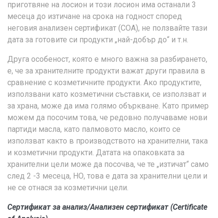
приготвяне на лосион и този лосион има останали 3
месеца до изтичане на срока на годност според
неговия анализен сертификат (COA), не ползвайте тази
дата за готовите си продукти „най-добър до“ и т.н.
Друга особеност, която е много важна за разбирането,
е, че за хранителните продукти важат други правила в
сравнение с козметичните продукти. Ако продуктите,
използвани като козметични съставки, се използват и
за храна, може да има голямо объркване. Като пример
можем да посочим това, че редовно получаваме нови
партиди масла, като палмовото масло, които се
използват както в производството на хранителни, така
и козметични продукти. Датата на опаковката за
хранителни цели може да посочва, че те „изтичат“ само
след 2 -3 месеца, НО, това е дата за хранителни цели и
не се отнася за козметични цели.
Сертификат за анализ/Анализен сертификат (Certificate