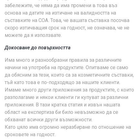
забележите, че няма да има промени в това въз
основа на датите на изтичане на валидността на
съставките на COA. Това, че вашата съставка посочва
скоро изтичващия срок на годност, не означава, че не
можете да я използвате.
Докосване до повърхността
Има много и разнообразни правила за различните
начини на употреба на продуктите. Опитваме се само
да обясним за тези, които са за козметичните съставки,
тъй като това е по-подходящо за нашите клиенти.
Имаме много други приложения за продуктите, с които
разполагаме и някои клиенти ги купуват за различни
приложения. В тази кратка статия и извън нашата
област на експертиза би било невъзможно да се
обхванат всички други възможности.
Като цяло има огромно неразбиране по отношение на
сроковете на годност.