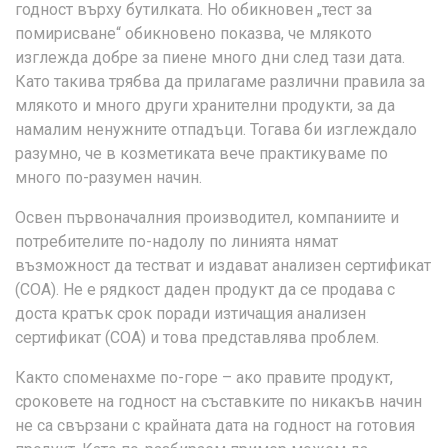
годност върху бутилката. Но обикновен „тест за
помирисване“ обикновено показва, че млякото
изглежда добре за пиене много дни след тази дата.
Като такива трябва да прилагаме различни правила за
млякото и много други хранителни продукти, за да
намалим ненужните отпадъци. Тогава би изглеждало
разумно, че в козметиката вече практикуваме по
много по-разумен начин.
Освен първоначалния производител, компаниите и
потребителите по-надолу по линията нямат
възможност да тестват и издават анализен сертификат
(COA). Не е рядкост даден продукт да се продава с
доста кратък срок поради изтичащия анализен
сертификат (COA) и това представлява проблем.
Както споменахме по-горе – ако правите продукт,
сроковете на годност на съставките по никакъв начин
не са свързани с крайната дата на годност на готовия