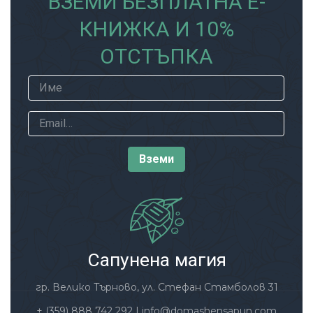
ВЗЕМИ БЕЗПЛАТНА Е-
КНИЖКА И 10%
ОТСТЪПКА
Сапунена магия
гр. Велико Търново, ул. Стефан Стамболов 31
+ (359) 888 742 292
|
info@domashensapun.com