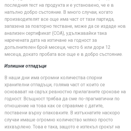
последния тест на продукта и е установено, че е в
напълно добро състояние. В много случаи, когато
производителят все още има част от тази партида,
запазена за повторно тестване, може да се издаде нов
анализен сертификат (COA), удължавайки така
наречената дата на изтичане на годност за
допълнителен брой месеци, често 6 или дори 12
месеца, докато пробата все още е в добро състояние.
Излишни отпадъци
В наши дни има огромни количества спорни
хранителни отпадъци, голяма част от които се
основават на свръх ревностно прилаганите срокове на
годност. Всъщност трябва да сме по-прагматични по
отношение на това как се справяме с датите,
поставени върху опаковките. В изтъкнатите наскоро
случаи имаше огромно количество мляко просто
изхвърлено. Това е така, защото е изтекъл срокът на