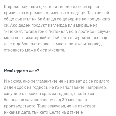
Широко признато е, че тези типове дати са пряка
причина за огромни количества отпадъци. Така че най-
общо съветът ни би бил да се доверите на преценката
си. Ако даден продукт изглежда или мирише на
“изтекъл”, тогава той е “изтекъл”, но в противен случай,
моля не го изхвърляйте. Тъй като е вероятно все още
да е в добро състояние за много по-дълъг период,
отколкото може би си мислите.
Необходимо ли е?
И накрая, ако регламентите не изискват да се прилага
даден срок на годност, не го използвайте. Например,
сапуните с посочен срок за годност, в който са
безопасни за използване над 30 месеца от
производството. Това означава, че не изискват
никакви дати, тъй като целта на датите е