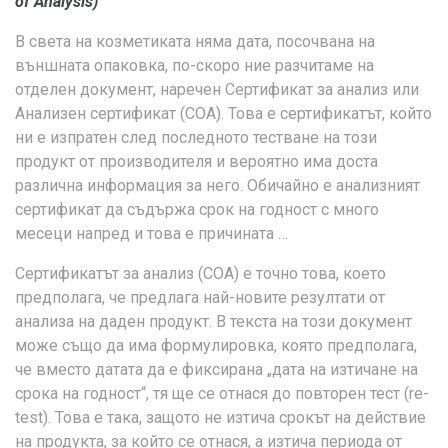
of Analysis)
В света на козметиката няма дата, посочвана на
външната опаковка, по-скоро ние разчитаме на
отделен документ, наречен Сертификат за анализ или
Анализен сертификат (СОА). Това е сертификатът, който
ни е изпратен след последното тестване на този
продукт от производителя и вероятно има доста
различна информация за него. Обичайно е анализният
сертификат да съдържа срок на годност с много
месеци напред и това е причината …
Сертификатът за анализ (COA) е точно това, което
предполага, че предлага най-новите резултати от
анализа на даден продукт. В текста на този документ
може също да има формулировка, която предполага,
че вместо датата да е фиксирана „дата на изтичане на
срока на годност“, тя ще се отнася до повторен тест (re-
test). Това е така, защото не изтича срокът на действие
на продукта, за който се отнася, а изтича периода от