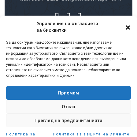
Управление на съгласието
за бисквитки
Заплащане и доставка
За да осигурим най-добрите изживявания, ние използваме
Условия за ползване
технологии като бисквитки за съхраняване и/или достъп до
Политика за защита на личните данни
информация за устройството. Съгласието с тези технологии ще ни
позволи да обработваме данни като поведение при сърфиране или
Политика за връщане и възстановяване на
уникални идентификатори на този сайт. Несъгласието или
суми
оттеглянето на съгласието може да повлияе неблагоприятно на
определени характеристики и функции.
Лични данни – съгласие
Бисквитки
Формуляр за връщане на продукт
Приемам
Сертификати
Отказ
Преглед на предпочитанията
Политика за
Политика за защита на личните