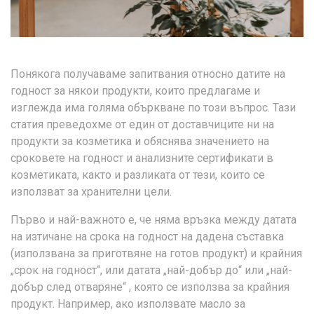
Понякога получаваме запитвания относно датите на
годност за някои продукти, които предлагаме и
изглежда има голяма объркване по този въпрос. Тази
статия преведохме от един от доставчиците ни на
продукти за козметика и обяснява значението на
сроковете на годност и анализните сертификати в
козметиката, както и разликата от тези, които се
използват за хранителни цели.
Първо и най-важното е, че няма връзка между датата
на изтичане на срока на годност на дадена съставка
(използвана за приготвяне на готов продукт) и крайния
„срок на годност“, или датата „най-добър до“ или „най-
добър след отваряне“ , която се използва за крайния
продукт. Например, ако използвате масло за