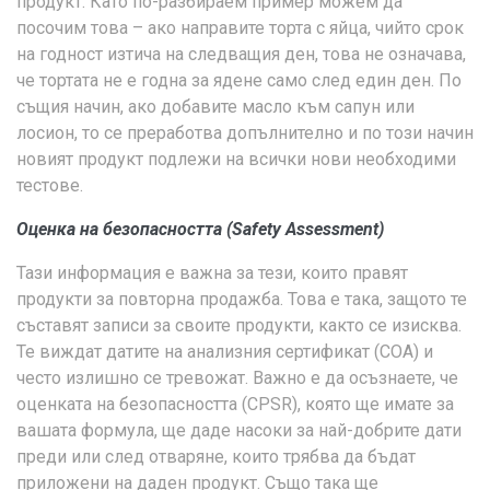
продукт. Като по-разбираем пример можем да
посочим това – ако направите торта с яйца, чийто срок
на годност изтича на следващия ден, това не означава,
че тортата не е годна за ядене само след един ден. По
същия начин, ако добавите масло към сапун или
лосион, то се преработва допълнително и по този начин
новият продукт подлежи на всички нови необходими
тестове.
Оценка на безопасността (Safety Assessment)
Тази информация е важна за тези, които правят
продукти за повторна продажба. Това е така, защото те
съставят записи за своите продукти, както се изисква.
Те виждат датите на анализния сертификат (COA) и
често излишно се тревожат. Важно е да осъзнаете, че
оценката на безопасността (CPSR), която ще имате за
вашата формула, ще даде насоки за най-добрите дати
преди или след отваряне, които трябва да бъдат
приложени на даден продукт. Също така ще