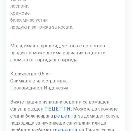
лосиони;
кремове;
балсами за устни;
продукти за грижа за косата.
Моля, имайте предвид, че това е естествен
продукт и може да има вариации в цвета и
аромата от партида до партида.
Количество: 0.5 кг
Снимката е илюстративна.
Производител: Индонезия
Вижте нашите изпитани рецепти са домашен
сапун в раздел
РЕЦЕПТИ
. Можете да зпочнете
с една балансирана
рецепта
за домашен сапун,
подходяща за начинаещи сапунджии или да
пробвате любимата
рецепта
на Таня за сапун