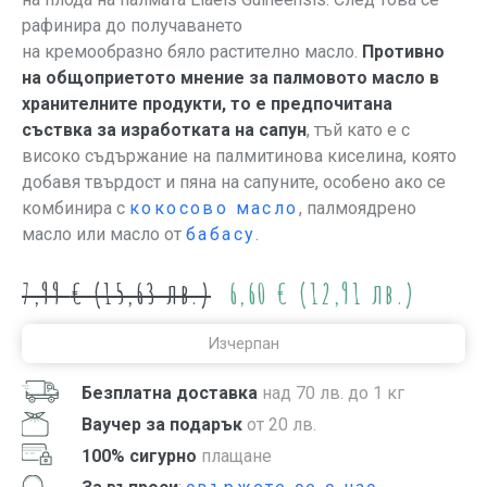
рафинира до получаването
на кремообразно бяло растително масло.
Противно
на общоприетото мнение за палмовото масло в
хранителните продукти, то е предпочитана
съствка за изработката на сапун
, тъй като е с
високо съдържание на палмитинова киселина, която
добавя твърдост и пяна на сапуните, особено ако се
комбинира с
кокосово масло
, палмоядрено
масло или масло от
бабасу
.
7,99
€
(15,63 лв.)
6,60
€
(12,91 лв.)
Изчерпан
Безплатна доставка
над 70 лв. до 1 кг
Ваучер за подарък
от 20 лв.
100% сигурно
плащане