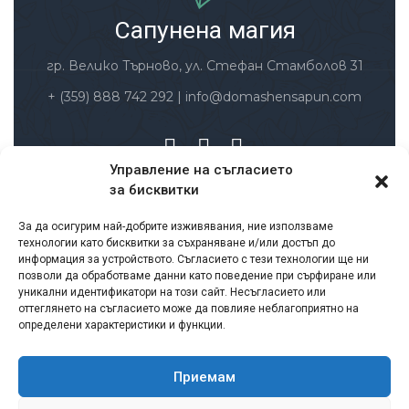
Сапунена магия
гр. Велико Търново, ул. Стефан Стамболов 31
+ (359) 888 742 292
|
info@domashensapun.com
Управление на съгласието
за бисквитки
Заплащане и доставка
За да осигурим най-добрите изживявания, ние използваме
Условия за ползване
технологии като бисквитки за съхраняване и/или достъп до
Политика за защита на личните данни
информация за устройството. Съгласието с тези технологии ще ни
позволи да обработваме данни като поведение при сърфиране или
Политика за връщане и възстановяване на
уникални идентификатори на този сайт. Несъгласието или
суми
оттеглянето на съгласието може да повлияе неблагоприятно на
определени характеристики и функции.
Лични данни – съгласие
Бисквитки
Формуляр за връщане на продукт
Приемам
Сертификати