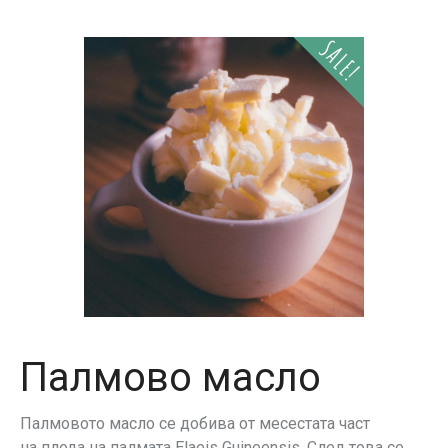
SALE!
Палмово масло
Палмовото масло се добива от месестата част
на плода на палмата Elaeis Guineensis. След това се