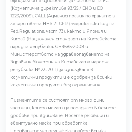
официалните изисквания за чистота на ЕС
(Козметична директива 93/35 / ЕИО и ЕО
1223/2009), САЩ (Администрация по храните и
лекарствата HHS 21 CFR (американски код на
Fed.Regulations, част 73), както и Япония и
Китай (Национален стандарт на Китайската
народна република: GB9685-2008 и
Министерството на здравеопазването на
Здравния бюлетин на Китайската народна
република № 23, 2011) за използване в
козметични продукти и е одобрен за всички
козметични продукти без ограничения.
Пигментите се състоят от много фини
частици, които могат да попаднат в белите
дробове при вдишване. Носете ръкавици и
евентуално маска при обработка.
Предварително дезинфекцирайте всички