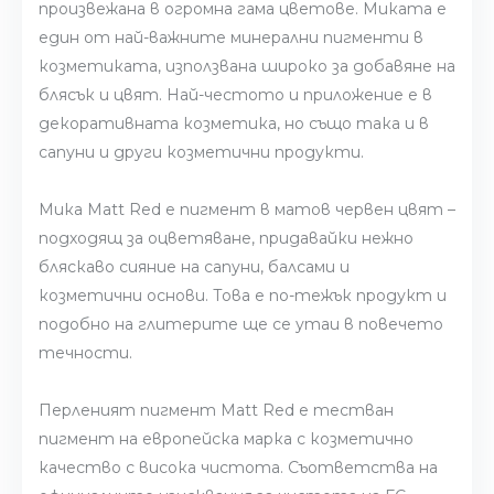
произвежана в огромна гама цветове. Миката е
един от най-важните минерални пигменти в
козметиката, използвана широко за добавяне на
блясък и цвят. Най-честото и приложение е в
декоративната козметика, но също така и в
сапуни и други козметични продукти.
Мика Matt Red е пигмент в матов червен цвят –
подходящ за оцветяване, придавайки нежно
бляскаво сияние на сапуни, балсами и
козметични основи. Това е по-тежък продукт и
подобно на глитерите ще се утаи в повечето
течности.
Перленият пигмент Matt Red е тестван
пигмент на европейска марка с козметично
качество с висока чистота. Съответства на