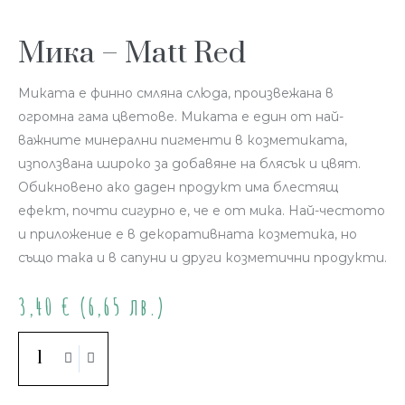
Мика – Matt Red
Миката е финно смляна слюда, произвежана в
огромна гама цветове. Миката е един от най-
важните минерални пигменти в козметиката,
използвана широко за добавяне на блясък и цвят.
Обикновено ако даден продукт има блестящ
ефект, почти сигурно е, че е от мика. Най-честото
и приложение е в декоративната козметика, но
също така и в сапуни и други козметични продукти.
3,40
€
(6,65 лв.)
Купи