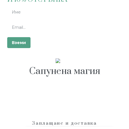
Сапунена магия
гр. Велико Търново, ул. Стефан Стамболов 31
+ (359) 888 742 292
|
info@domashensapun.com
Заплащане и доставка