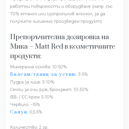
работни повърхности и оборудване (напр. със
70% етанол или изопропилов алкохол, за да
получите хигиенно произведен продукт).
Препоръчителна дозировка на
Мика – Matt Red в козметичните
продукти:
Минерална основа: 10-50%
Балсам/гланц за устни:
3-5%
Пудра за лице: 3-10%
Сенки за очи, руж, бронзант: 10-30%
BB- / CC-крем: 5-10%
Червило: –15%
Сапун
: 0,5-5%
Количество: 2 гр.