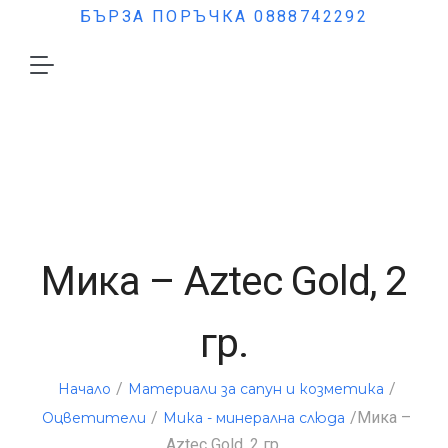
БЪРЗА ПОРЪЧКА 0888742292
Мика – Aztec Gold, 2
гр.
/
/
Начало
Материали за сапун и козметика
/
/Мика –
Оцветители
Мика - минерална слюда
Aztec Gold, 2 гр.