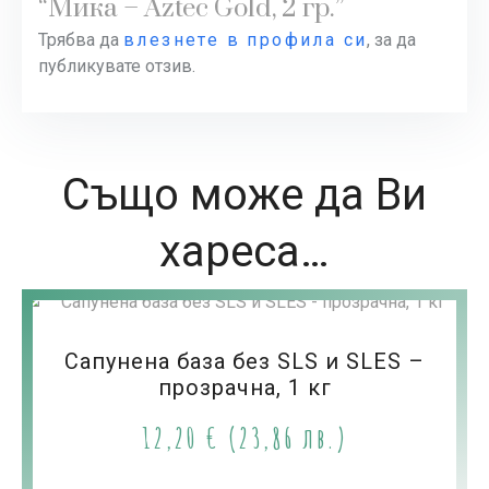
“Мика – Aztec Gold, 2 гр.”
Трябва да
влезнете в профила си
, за да
публикувате отзив.
Също може да Ви
хареса…
Сапунена база без SLS и SLES –
прозрачна, 1 кг
12,20
€
(23,86 лв.)