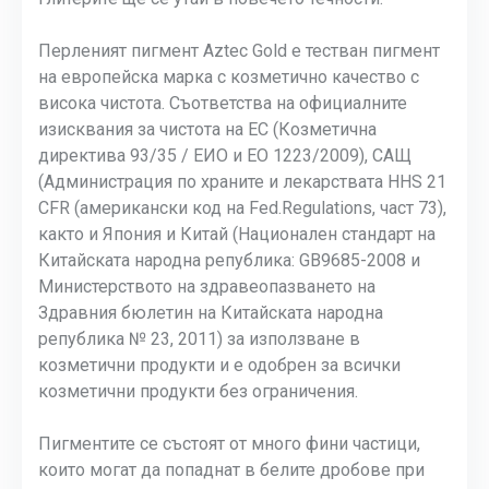
Перленият пигмент Aztec Gold е тестван пигмент
на европейска марка с козметично качество с
висока чистота. Съответства на официалните
изисквания за чистота на ЕС (Козметична
директива 93/35 / ЕИО и ЕО 1223/2009), САЩ
(Администрация по храните и лекарствата HHS 21
CFR (американски код на Fed.Regulations, част 73),
както и Япония и Китай (Национален стандарт на
Китайската народна република: GB9685-2008 и
Министерството на здравеопазването на
Здравния бюлетин на Китайската народна
република № 23, 2011) за използване в
козметични продукти и е одобрен за всички
козметични продукти без ограничения.
Пигментите се състоят от много фини частици,
които могат да попаднат в белите дробове при