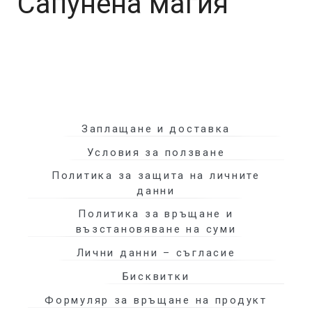
Сапунена магия
гр. Велико Търново, ул. Стефан Стамболов 31
+ (359) 888 742 292
|
info@domashensapun.com
Заплащане и доставка
Условия за ползване
Политика за защита на личните
данни
Политика за връщане и
възстановяване на суми
Лични данни – съгласие
Бисквитки
Формуляр за връщане на продукт