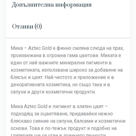
Допълнителна информация
Отзиви (0)
Мика – Aztec Gold е финно смляна слюда на прах,
произвежана в огромна гама цветове. Миката е
един от най-важните минерални пигменти в
козметиката, използвана широко за добавяне на
блясък и цвят. Най-честото и приложение е в
декоративната козметика, но също така и в
сапуни и други козметични продукти.
Мика Aztec Gold е пигмент в златен цвят –
подходящ за оцветяване, придавайки нежно
бляскаво сияние на сапуни, балсами и козметични
основи. Това е по-тежък продукт и подобно на
глитерите ще се утаи в повечето течности.