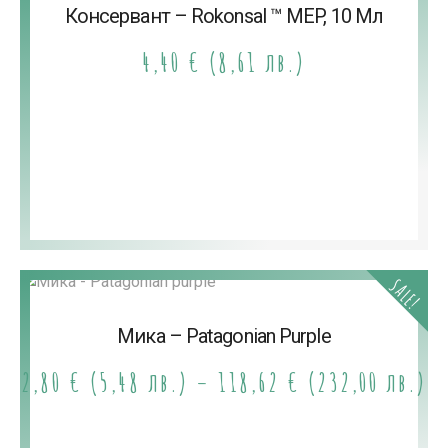
Консервант – Rokonsal ™ MEP, 10 Мл
4,40
€
(8,61 лв.)
SALE!
Мика – Patagonian Purple
2,80
€
(5,48 лв.)
–
118,62
€
(232,00 лв.)