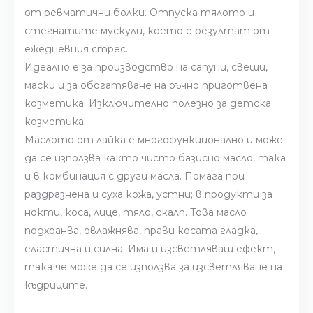
от ревматични болки. Отпуска тялото и
стегнатите мускули, което е резултат от
ежедневния стрес.
Идеално е за производство на сапуни, свещи,
маски и за обогатяване на ръчно приготвена
козметика. Изключително полезно за детска
козметика.
Маслото от лайка е многофункционално и може
да се използва както чисто базисно масло, така
и в комбинация с други масла. Помага при
раздразнена и суха кожа, устни; в продукти за
нокти, коса, лице, тяло, скалп. Това масло
подхранва, овлажнява, прави косата гладка,
еластична и силна. Има и изсветляващ ефект,
така че може да се използва за изсветляване на
къдриците.