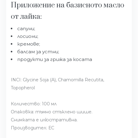
Приложение на базисното масло
от лайка:
сапуни;
лосиони;
кремове;
балсам за устни;
продукти за грижа за косата
INCI: Glycine Soja (A), Chamomilla Recutita,
Topopherol
Количество: 100 мл
Опаковка: тъмно стъклено шише.
Снимката е илюстративна.
Производител: ЕС