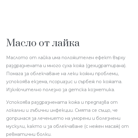
Масло от лайка
Маслото от лайка има положителен ефект върху
раздразнената и много суха кожа (дехидратирана).
Помага за облекчаване на леки кожни проблеми,
успокоява екзема, псориазис и сърбеж по кожата.
Изключително полезно за детска козметика.
Успокоява раздразнената кожа и предпазва от
локални и гъбични инфекции. Смята се също, че
допринася за лечението на уморени и болезнени
мускули, както и за облекчаване (с нежен масаж) от
ревматични болки.