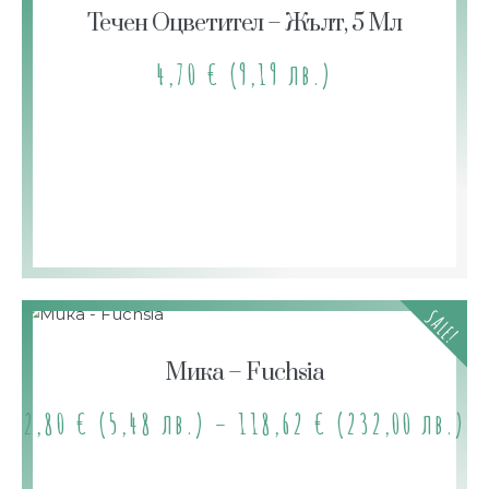
Течен Оцветител – Жълт, 5 Мл
4,70
€
(9,19 лв.)
SALE!
Мика – Fuchsia
2,80
€
(5,48 лв.)
–
118,62
€
(232,00 лв.)