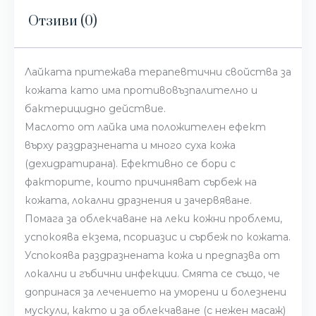
Отзиви (0)
Лайката притежава терапевтични свойства за
кожата като има противовъзпалително и
бактерицидно действие.
Маслото от лайка има положителен ефект
върху раздразнената и много суха кожа
(дехидратирана). Ефективно се бори с
факторите, които причиняват сърбеж на
кожата, локални дразнения и зачервяване.
Помага за облекчаване на леки кожни проблеми,
успокоява екзема, псориазис и сърбеж по кожата.
Успокоява раздразнената кожа и предпазва от
локални и гъбични инфекции. Смята се също, че
допринася за лечението на уморени и болезнени
мускули, както и за облекчаване (с нежен масаж)