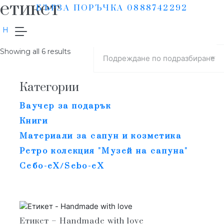
етикет
БЪРЗА ПОРЪЧКА 0888742292
/Продукти с етикет „етикет“
Начало
Showing all 6 results
Категории
Ваучер за подарък
Книги
Материали за сапун и козметика
Ретро колекция "Музей на сапуна"
Себо-еХ/Sebo-eX
Етикет – Handmade with love