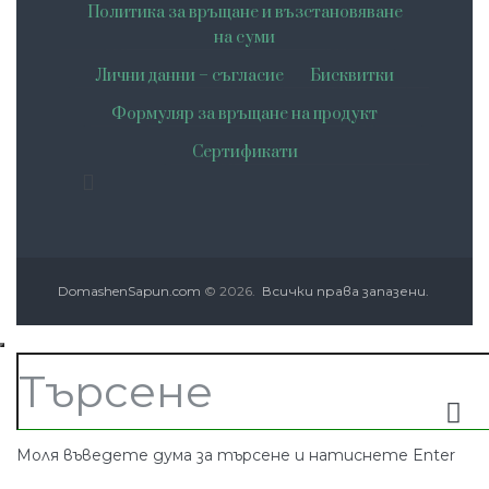
Политика за връщане и възстановяване
на суми
Лични данни – съгласие
Бисквитки
Формуляр за връщане на продукт
Сертификати
DomashenSapun.com
© 2026.
Всички права запазени.
Моля въведете дума за търсене и натиснете Enter