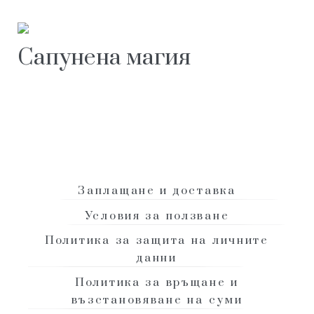
Сапунена магия
гр. Велико Търново, ул. Стефан Стамболов 31
+ (359) 888 742 292
|
info@domashensapun.com
Заплащане и доставка
Условия за ползване
Политика за защита на личните
данни
Политика за връщане и
възстановяване на суми