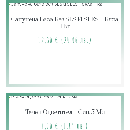
Сапунена База Без SLS И SLES – Бяла,
1 Кг
12,30
€
(24,06 лв.)
Течен Оцветител – Син, 5 Мл
4,70
€
(9,19 лв.)