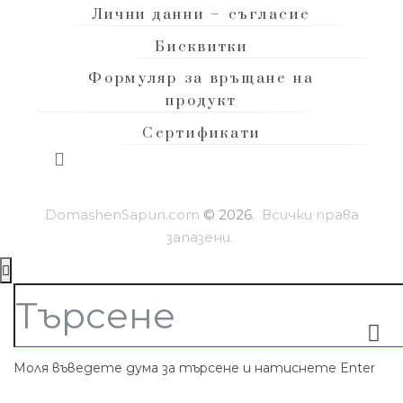
Лични данни – съгласие
Бисквитки
Формуляр за връщане на
продукт
Сертификати
DomashenSapun.com
© 2026.
Всички права
запазени.
Моля въведете дума за търсене и натиснете Enter