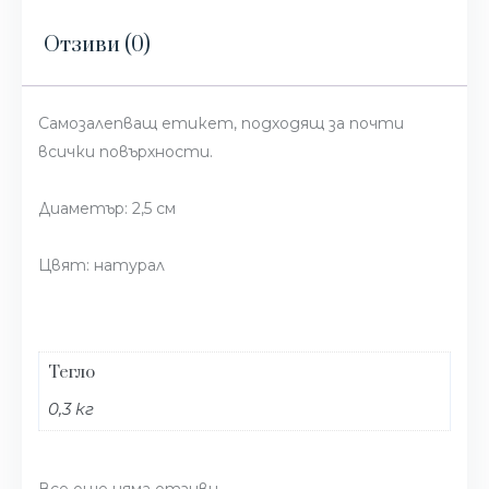
Отзиви (0)
Самозалепващ етикет, подходящ за почти
всички повърхности.
Диаметър: 2,5 см
Цвят: натурал
Тегло
0,3 кг
Все още няма отзиви.