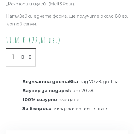
„Разтопи и излей“ (Melt&Pour).
Напълвайки едната форма, ще получите около 80 гр.
готов сапун.
11,60
€
(22,69 лв.)
Купи
Безплатна доставка
над 70 лв. до 1 кг
Ваучер за подарък
от 20 лв.
100% сигурно
плащане
За въпроси
:
свържете се с нас