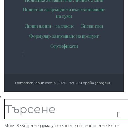
Политика за защита на личните данни
Политика за връщане и възстановяване
на суми
Лични данни – съгласие
Бисквитки
Формуляр за връщане на продукт
Сертификати
DomashenSapun.com
© 2026.
Всички права запазени.
Моля въведете дума за търсене и натиснете Enter