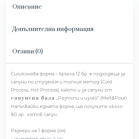
Описание
Допълнителна информация
Отзиви (0)
Силиконова форма – кръгла 12 бр. е подходяща за
сапуни по студения и топлия метод (Cold
Process, Hot Process), както и за сапуни от
сапунена база
„Разтопи и излей“ (Melt&Pour).
Напълвайки едната форма, ще получите около
80 гр. готов сапун.
Размери на 1 форма (см):
– диаметър дъно: 4 см