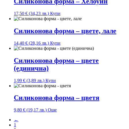
Силиконова форма – Хелоуин
17,50
€
(34,23 лв.)
Купи
Силиконова форма – цветe, лале
14,40
€
(28,16 лв.)
Купи
Силиконова форма – цвете
(единична)
1,99
€
(3,89 лв.)
Купи
Силиконова форма – цветя
9,80
€
(19,17 лв.)
Още
←
1