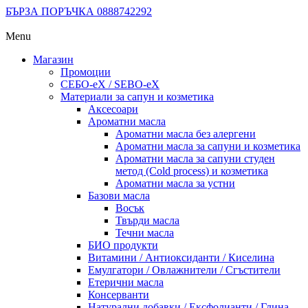
БЪРЗА ПОРЪЧКА 0888742292
Menu
Магазин
Промоции
СЕБО-еХ / SEBO-eX
Материали за сапун и козметика
Аксесоари
Ароматни масла
Ароматни масла без алергени
Ароматни масла за сапуни и козметика
Ароматни масла за сапуни студен
метод (Cold process) и козметика
Ароматни масла за устни
Базови масла
Восък
Твърди масла
Течни масла
БИО продукти
Витамини / Антиоксиданти / Киселина
Емулгатори / Овлажнители / Сгъстители
Етерични масла
Консерванти
Натурални добавки / Ексфолианти / Глина