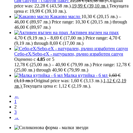
сам сапуни - стартов пакет
22,28
€
(43,58 лв.)
Original
price was: 22,28 € (43,58 лв.).
19,99
€
(39,10 лв.)
Текущата
цена е: 19,99 € (39,10 лв.).
Какаово масло
10,30
€
(20,15 лв.)
–
46,00
€
(89,97 лв.)
Price range: 10,30 € (20,15 лв.) through
46,00 € (89,97 лв.)
Активен въглен на прах
4,70
€
(9,19 лв.)
–
8,69
€
(17,00 лв.)
Price range: 4,70 €
(9,19 лв.) through 8,69 € (17,00 лв.)
Себо-еХ/Sebo-eX - натурален, ръчно изработен сапун
Оценено с
4.85
от 5
12,78
€
(25,00 лв.)
–
40,90
€
(79,99 лв.)
Price range: 12,78 €
(25,00 лв.) through 40,90 € (79,99 лв.)
Малка кутийка - 6 мл
1,60
€
(3,13 лв.)
Original price was: 1,60 € (3,13 лв.).
1,12
€
(2,19
лв.)
Текущата цена е: 1,12 € (2,19 лв.).
←
1
2
3
→