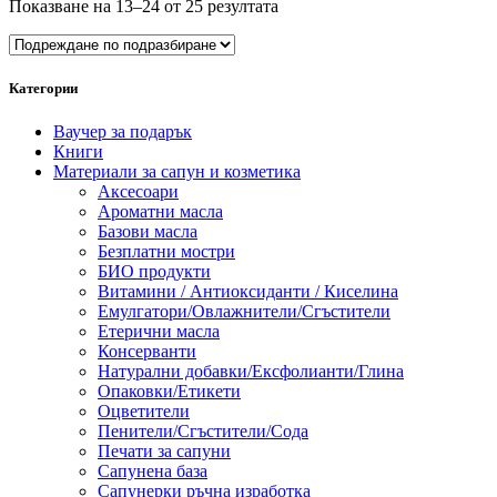
Показване на 13–24 от 25 резултата
Категории
Ваучер за подарък
Книги
Материали за сапун и козметика
Аксесоари
Ароматни масла
Базови масла
Безплатни мостри
БИО продукти
Витамини / Антиоксиданти / Киселина
Емулгатори/Овлажнители/Сгъстители
Етерични масла
Консерванти
Натурални добавки/Ексфолианти/Глина
Опаковки/Етикети
Оцветители
Пенители/Сгъстители/Сода
Печати за сапуни
Сапунена базa
Сапунерки ръчна изработка