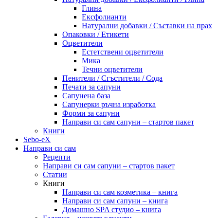
Глина
Ексфолианти
Натурални добавки / Съставки на прах
Опаковки / Етикети
Оцветители
Естетствени оцветители
Мика
Течни оцветители
Пенители / Сгъстители / Сода
Печати за сапуни
Сапунена база
Сапунерки ръчна изработка
Форми за сапуни
Направи си сам сапуни – стартов пакет
Книги
Sebo-eX
Направи си сам
Рецепти
Направи си сам сапуни – стартов пакет
Статии
Книги
Направи си сам козметика – книга
Направи си сам сапуни – книга
Домашно SPA студио – книга