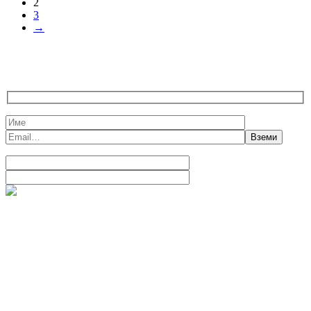
2
3
→
ВЗЕМИ БЕЗПЛАТНА Е-КНИЖКА И 10%
ОТСТЪПКА
Сапунена магия
гр. Велико Търново, ул. Стефан Стамболов 31
+ (359) 888 742 292
|
info@domashensapun.com
Menu