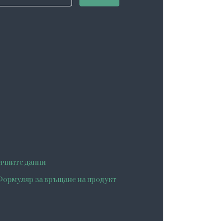
ичните данни
ормуляр за връщане на продукт