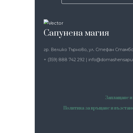
Сапунена магия
гр. Велико Търново, ул. Стефан Стамбо
+ (359) 888 742 292
|
info@domashensapu
Заплащане и
Политика за връщане и възстан