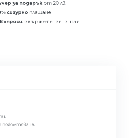
учер за подарък
от 20 лв.
0% сигурно
плащане
 въпроси
:
свържете се с нас
ти.
т пожълтяване.