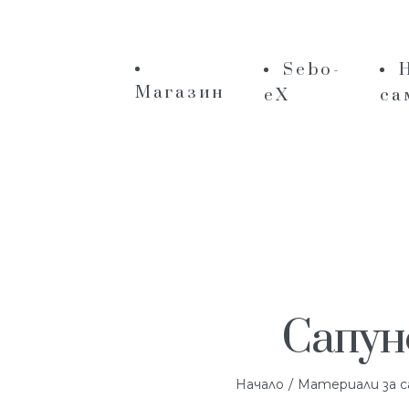
Sebo-
Магазин
eX
са
Сапун
/
Начало
Материали за с