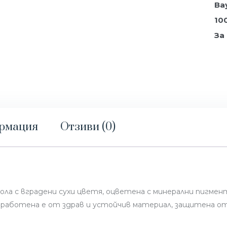
Ва
10
За
ормация
Отзиви (0)
ла с вградени сухи цветя, оцветена с минерални пигмен
Изработена е от здрав и устойчив материал, защитена о