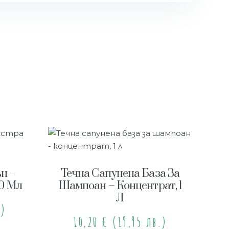
н –
Течна Сапунена База За
20 Мл
Шампоан – Концентрат, 1
Л
.)
10,20
€
(19,95 лв.)