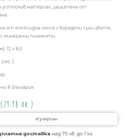
и устойчив материал, защитена от
не.
а от епоксидна смола с вградени сухи цветя,
с минерални пигменти.
): 12 х 8,5
(см): 2
гр.
но в България.
(29,98 лв.)
Изчерпан
зплатна доставка
над 70 лв. до 1 кг