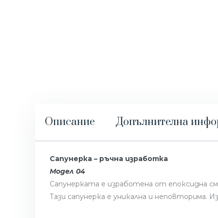
Описание
Допълнителна инф
Сапунерка – ръчна изработка
Модел 04
Сапунерката е изработена от епоксидна смо
Тази сапунерка е уникална и неповторима. 