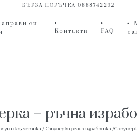
БЪРЗА ПОРЪЧКА 0888742292
Направи си
Контакти
FAQ
м
са
ерка – ръчна израбо
/
/Сапунерк
апун и козметика
Сапунерки ръчна изработка