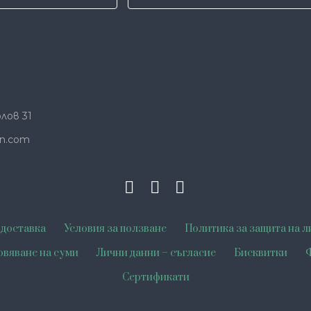
лов 31
n.com
 доставка
Условия за ползване
Политика за защита на л
овяване на суми
Лични данни – съгласие
Бисквитки
Ф
Сертификати