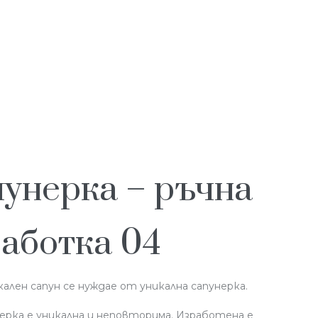
унерка – ръчна
аботка 04
кален сапун се нуждае от уникална сапунерка.
нерка е уникална и неповторима. Изработена е