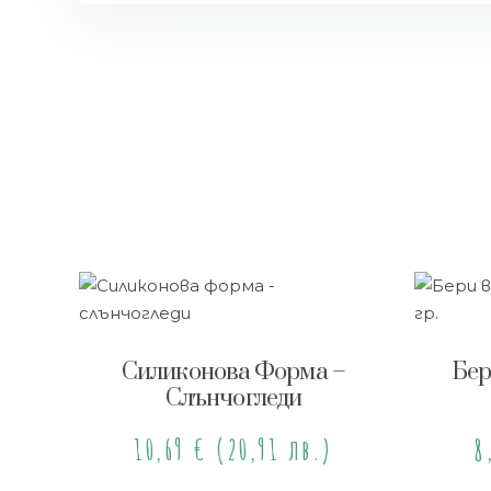
Силиконова Форма –
Бер
Слънчогледи
10,69
€
(20,91 лв.)
8