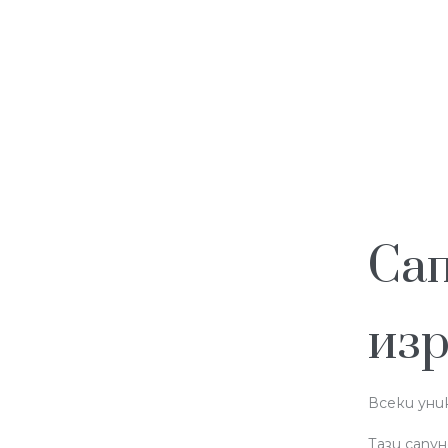
Сап
изр
Всеки уни
Тази сапу