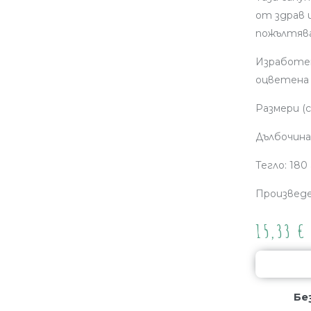
от здрав 
пожълтява
Изработен
оцветена 
Размери (см
Дълбочина 
Тегло: 180 
Произведе
15,33
€
Бе