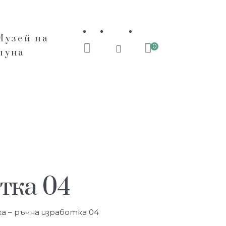
Музей на
0
пуна
тка 04
а – ръчна изработка 04