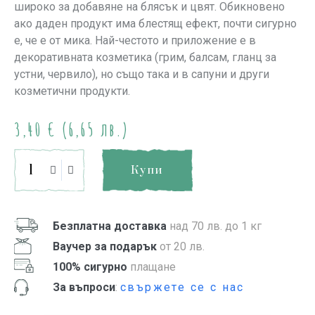
широко за добавяне на блясък и цвят. Обикновено
ако даден продукт има блестящ ефект, почти сигурно
е, че е от мика. Най-честото и приложение е в
декоративната козметика (грим, балсам, гланц за
устни, червило), но също така и в сапуни и други
козметични продукти.
3,40
€
(6,65 лв.)
Купи
Безплатна доставка
над 70 лв. до 1 кг
Ваучер за подарък
от 20 лв.
100% сигурно
плащане
За въпроси
:
свържете се с нас