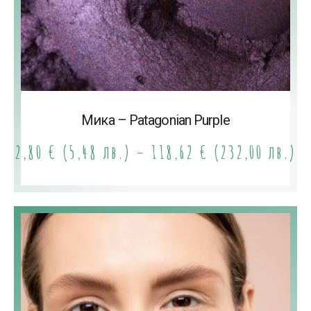
Мика – Patagonian Purple
2,80
€
(5,48 лв.)
–
118,62
€
(232,00 лв.)