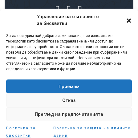
Управление на съгласието
за бисквитки
Заплащане и доставка
За да осигурим най-добрите изживявания, ние използваме
Условия за ползване
технологии като бисквитки за съхраняване и/или достъп до
Политика за защита на личните данни
информация за устройството. Съгласието с тези технологии ще ни
позволи да обработваме данни като поведение при сърфиране или
Политика за връщане и възстановяване на
уникални идентификатори на този сайт. Несъгласието или
суми
оттеглянето на съгласието може да повлияе неблагоприятно на
определени характеристики и функции.
Лични данни – съгласие
Бисквитки
Формуляр за връщане на продукт
Приемам
Сертификати
Отказ
Преглед на предпочитанията
Политика за
Политика за защита на личните
BG
DomashenSapun.com
© 2026.
Всички права запазени.
бисквитки
данни