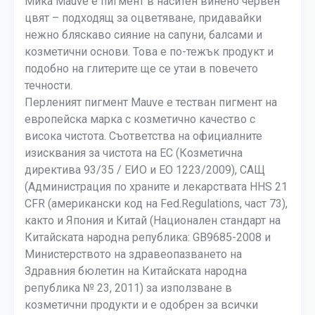
Мика Mauve е пигмент в наситен винено червен
цвят – подходящ за оцветяване, придавайки
нежно бляскаво сияние на сапуни, балсами и
козметични основи. Това е по-тежък продукт и
подобно на глитерите ще се утаи в повечето
течности.
Перленият пигмент Mauve е тестван пигмент на
европейска марка с козметично качество с
висока чистота. Съответства на официалните
изисквания за чистота на ЕС (Козметична
директива 93/35 / ЕИО и ЕО 1223/2009), САЩ
(Администрация по храните и лекарствата HHS 21
CFR (американски код на Fed.Regulations, част 73),
както и Япония и Китай (Национален стандарт на
Китайската народна република: GB9685-2008 и
Министерството на здравеопазването на
Здравния бюлетин на Китайската народна
република № 23, 2011) за използване в
козметични продукти и е одобрен за всички