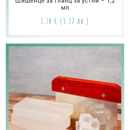
Шишенце за гланц за устни – 1,2
мл
1,70
€
(3,32 лв.)