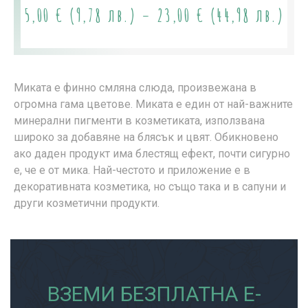
5,00
€
(9,78 лв.)
–
23,00
€
(44,98 лв.)
Миката е финно смляна слюда, произвежана в
огромна гама цветове. Миката е един от най-важните
минерални пигменти в козметиката, използвана
широко за добавяне на блясък и цвят. Обикновено
ако даден продукт има блестящ ефект, почти сигурно
е, че е от мика. Най-честото и приложение е в
декоративната козметика, но също така и в сапуни и
други козметични продукти.
ВЗЕМИ БЕЗПЛАТНА Е-