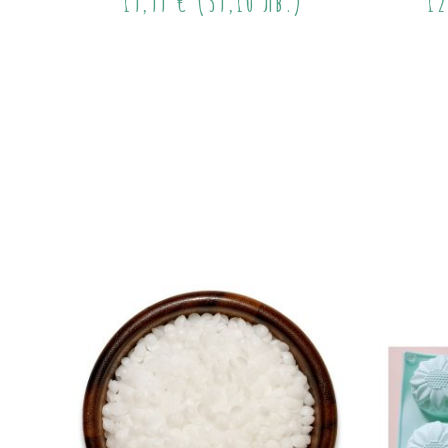
19,99
€
(39,10 лв.)
1