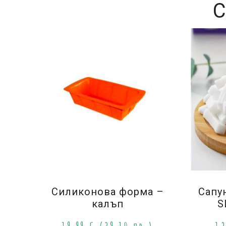
С
Силиконова форма –
Сапун
калъп
S