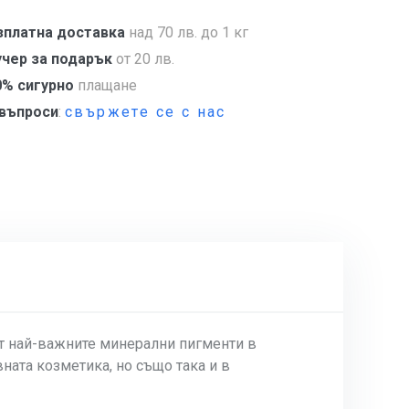
зплатна доставка
над 70 лв. до 1 кг
учер за подарък
от 20 лв.
0% сигурно
плащане
 въпроси
:
свържете се с нас
от най-важните минерални пигменти в
ната козметика, но също така и в