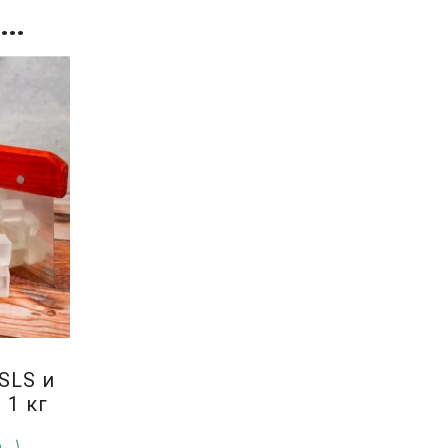
а…
 SLS и
 1 кг