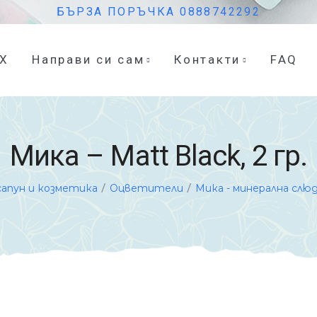
БЪРЗА ПОРЪЧКА 0888742292
eX
Направи си сам
Контакти
FAQ
Мика – Matt Black, 2 гр.
/
/
сапун и козметика
Оцветители
Мика - минерална слю