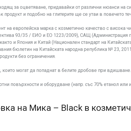
дходящ за оцветяване, придавайки от различни нюанси на си
к продукт и подобно на глитерите ще се утаи в повечето те
ент на европейска марка с козметично качество с висока ч
ектива 93/35 / ЕИО и ЕО 1223/2009), САЩ (Администрация 
), както и Япония и Китай (Национален стандарт на Китайска
вния бюлетин на Китайската народна република № 23, 2011
родукти без ограничения.
и, които могат да попаднат в белите дробове при вдишване
ни повърхности и оборудване (напр. със 70% етанол или и
ка на Мика – Black в козметич