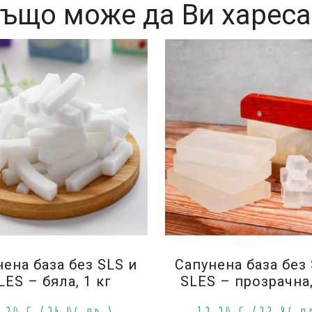
ъщо може да Ви харес
ена база без SLS и
Сапунена база без
LES – бяла, 1 кг
SLES – прозрачна,