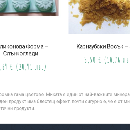
ликонова Форма –
Карнаубски Восък – 5
Слънчогледи
5,50
€
(10,76 лв
0,69
€
(20,91 лв.)
ромна гама цветове. Миката е един от най-важните минер
ден продукт има блестящ ефект, почти сигурно е, че е от м
етични продукти.