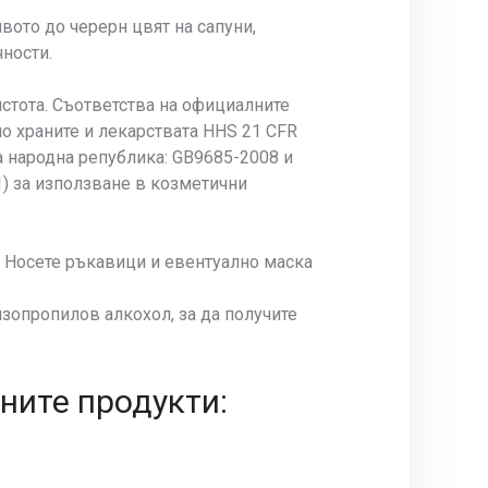
вото до черерн цвят на сапуни,
чности.
истота. Съответства на официалните
по храните и лекарствата HHS 21 CFR
та народна република: GB9685-2008 и
) за използване в козметични
. Носете ръкавици и евентуално маска
зопропилов алкохол, за да получите
ните продукти: