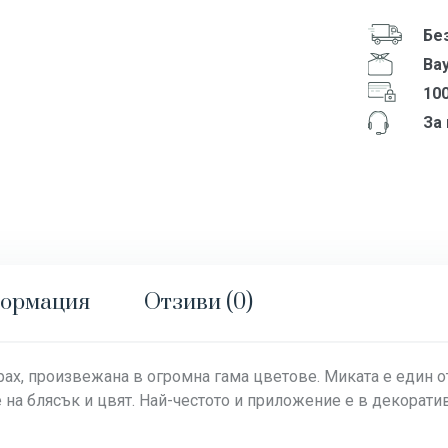
Бе
Ва
10
За
формация
Отзиви (0)
прах, произвежана в огромна гама цветове. Миката е един 
на блясък и цвят. Най-честото и приложение е в декоратив