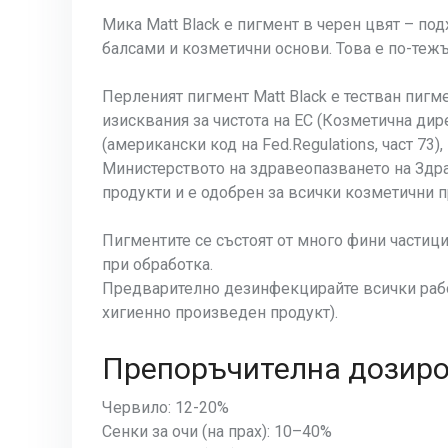
Мика Matt Black е пигмент в черен цвят – по
балсами и козметични основи. Това е по-тежъ
Перленият пигмент Matt Black е тестван пигм
изисквания за чистота на ЕС (Козметична дир
(американски код на Fed.Regulations, част 73
Министерството на здравеопазването на Здра
продукти и е одобрен за всички козметични п
Пигментите се състоят от много фини частиц
при обработка.
Предварително дезинфекцирайте всички работ
хигиенно произведен продукт).
Препоръчителна дозиров
Червило: 12-20%
Сенки за очи (на прах): 10–40%