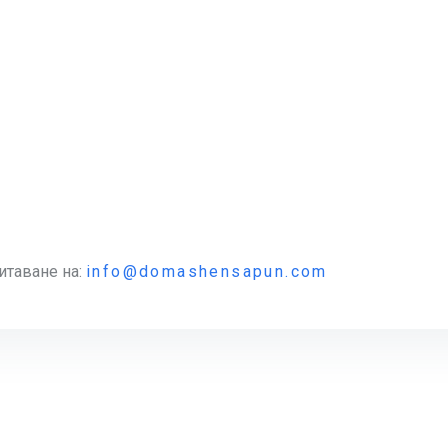
итаване на:
info@domashensapun.com