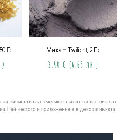
0 Гр.
Мика – Twilight, 2 Гр.
.)
3,40
€
(6,65 лв.)
ални пигменти в козметиката, използвана широко
ика. Най-честото и приложение е в декоративната