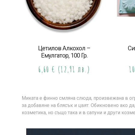
Цетилов Алкохол –
Си
Емулгатор, 100 Гр.
6,60
€
(12,91 лв.)
1
Миката е финно смляна слюда, произвежана в ог
за добавяне на блясък и цвят. Обикновено ако да
козметика, но също така и в сапуни и други козм