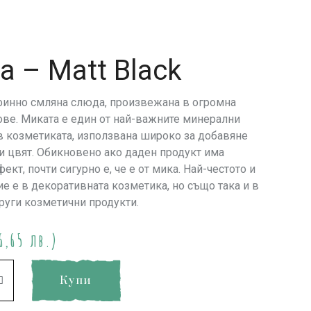
а – Matt Black
финно смляна слюда, произвежана в огромна
ове. Миката е един от най-важните минерални
в козметиката, използвана широко за добавяне
 и цвят. Обикновено ако даден продукт има
ект, почти сигурно е, че е от мика. Най-честото и
е е в декоративната козметика, но също така и в
руги козметични продукти.
6,65 лв.)
Купи