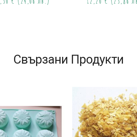
2,30
€
(24,06 лв.)
12,20
€
(23,86 л
Свързани Продукти