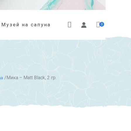
Музей на сапуна
0
/Мика – Matt Black, 2 гр.
да