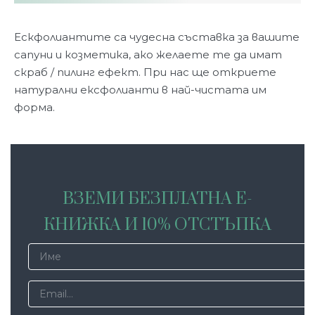
Ескфолиантите са чудесна съставка за вашите
сапуни и козметика, ако желаете те да имат
скраб / пилинг ефект. При нас ще откриете
натурални ексфолианти в най-чистата им
форма.
ВЗЕМИ БЕЗПЛАТНА Е-
КНИЖКА И 10% ОТСТЪПКА