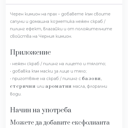
Черен кимион на прах – добавете към своите
сапуни и домашна козметика нежен скраб /
пилинг ефект, влагайки и от положителните
свойства на Черния кимион.
Приложение
• нежен скраб / пилинг на лицето и тялото;
• добавка към маски за лице и тяло;
базови
• приготвяне на скраб / пилинг с
,
етерични
ароматни
или
масла, флорални
води.
Начин на употреба
Можете да добавите ексфолианта