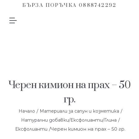
БЪРЗА ПОРЪЧКА 0888742292
Черен кимион на прах – 50
гр.
/
/
Начало
Материали за сапун и козметика
/
Натурални добавки/Ексфолианти/Глина
/Черен кимион на прах – 50 гр.
Ексфолианти