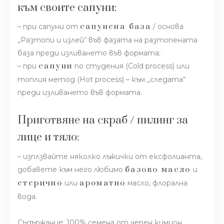
към своите сапуни:
сапунена база
– при сапуни от
/ основа
„Разтопи и излей“ във фазата на разтопената
база преди изливането във формата;
сапуни
– при
по студения (Cold process) или
топлия метод (Hot process) – към „следата“
преди изливането във формата.
Приготвяне на скраб / пилинг за
лице и тяло:
– изплзвайте няколко лъжички от ексфолианта,
базово масло
добавете към него любимо
и
етерично
ароматно
или
масло, флорална
вода.
Съдържание: 100% семена от черен кимион