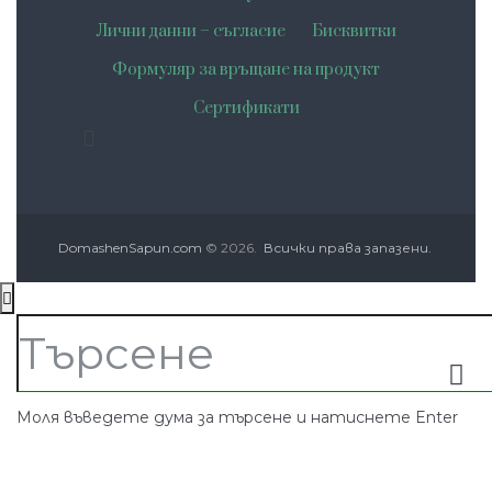
Лични данни – съгласие
Бисквитки
Формуляр за връщане на продукт
Сертификати
DomashenSapun.com
© 2026.
Всички права запазени.
Моля въведете дума за търсене и натиснете Enter